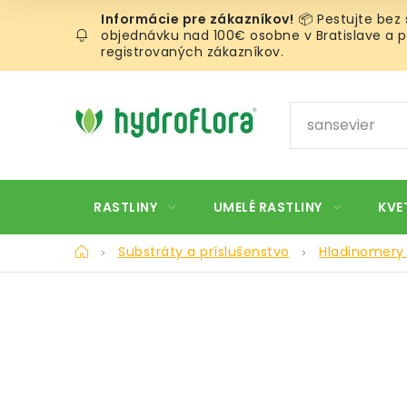
Prejsť
📦 Pestujte bez
na
objednávku nad 100€ osobne v Bratislave a pr
obsah
registrovaných zákazníkov.
RASTLINY
UMELÉ RASTLINY
KVE
Domov
Substráty a príslušenstvo
Hladinomery