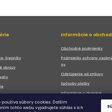
órie
Informácie o obcho
Obchodné podmienky
če, črepníky
Podmienky ochrany osobný
ov
é obrazy
Odstúpenie od zmluvy
vety
Spôsoby platby
ie
Informácie o doprave
 a príslušenstvo
 používa súbory cookies. Ďalším
Právne údaje / Kontakt
S
ním tohto webu vyjadrujete súhlas s ich