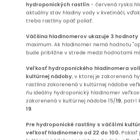
hydroponických rastlín
- červená ryska hl
aktuálny stav hladiny vody v kvetináči, vď
treba rastliny opäť poliať.
Väčšina hladinomerov ukazuje 3 hodnoty
maximum. Ak hladinomer nemá hodnotu "op
bude približne v strede medzi hodnotami 
Veľkosť hydroponického hladinomera vol
kultúrnej nádoby
, v ktorej je zakorenená hy
rastlina zakorenená v kultúrnej nádobe veľk
ňu ideálny hydroponický hladinomer veľkos
zakorenená v kultúrnej nádobe 15/
19
, patrí
19
.
Pre hydroponické rastliny s väčšími kul
veľkosť hladinomera od 22 do 100.
Pokiaľ 