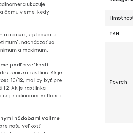
adinomera ukazuje
aka čomu vieme, kedy
Hmotnos
EAN
- minimum, optimum a
timum", nachádzať sa
minimum a maximum.
íme podľa veľkosti
droponická rastlina. Ak je
osti 13/
12
, mal by byť pre
Povrch
ti
12
. Ak je rastlinka
 k nej hladinomer veľkosti
túrnymi nádobami volíme
pre našu veľkosť