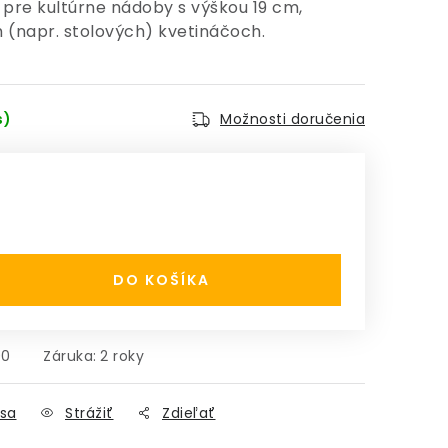
pre kultúrne nádoby s výškou 19 cm,
 (napr. stolových) kvetináčoch.
s)
Možnosti doručenia
:
DO KOŠÍKA
00
Záruka
:
2 roky
sa
Strážiť
Zdieľať