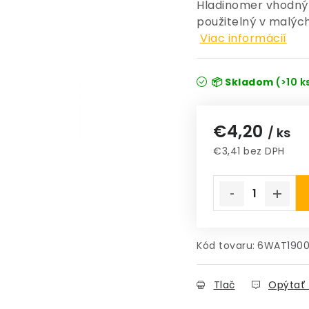
Hladinomer vhodný 
použitelný v malých
Viac informácií
📦 Skladom
(>10 k
€4,20
/ ks
€3,41 bez DPH
Jednotková cena
Kód tovaru:
6WAT190
Tlač
Opýtať 