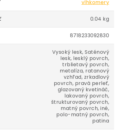
vlhkomery
ť
0.04 kg
8718233092830
Vysoký lesk, Saténový
lesk, lesklý povrch,
trblietavý povrch,
metalíza, ratanový
vzhľad, zrkadlový
povrch, pravá perleť,
glazovaný kvetináč,
lakovaný povrch,
štrukturovaný povrch,
matný povrch, iné,
polo-matný povrch,
patina