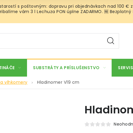
 starostí s poštovným: dopravu pri objednávkach nad 100 € z
ibalíme vám 3 l Lechuza PON úplne ZADARMO. 🆓 Bezplatný Roz
TINÁČE
SUBSTRÁTY A PRÍSLUŠENSTVO
SERVIS
 a vlhkomery
Hladinomer V19 cm
Hladino
Neohodn