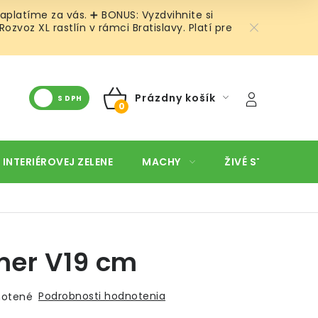
aplatíme za vás. ➕ BONUS: Vyzdvihnite si
voz XL rastlín v rámci Bratislavy. Platí pre
Prázdny košík
S DPH
NÁKUPNÝ
KOŠÍK
 INTERIÉROVEJ ZELENE
MACHY
ŽIVÉ STENY
O
mer V19 cm
Podrobnosti hodnotenia
otené