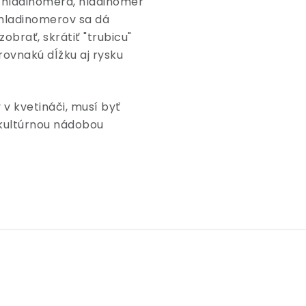
ť hladinomera, hladinomer
 hladinomerov sa dá
obrať, skrátiť "trubicu"
ovnakú dĺžku aj rysku
v kvetináči, musí byť
 kultúrnou nádobou