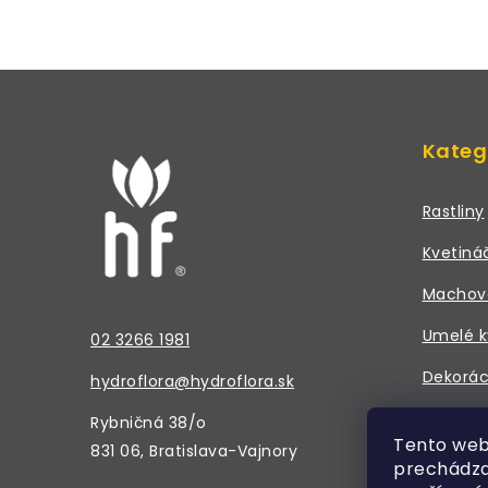
Z
á
Kateg
p
ä
Rastliny
t
Kvetiná
i
Machov
e
Umelé k
02 3266 1981
Dekorác
hydroflora@hydroflora.sk
Doplnky
Rybničná 38/o
Tento web
831 06, Bratislava-Vajnory
prechádza