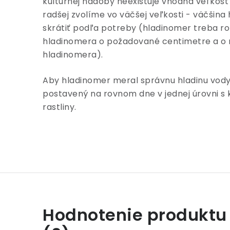
kultúrnej nádoby neexistuje vhodná veľkos
radšej zvolíme vo väčšej veľkosti - väčšina
skrátiť podľa potreby (hladinomer treba roz
hladinomera o požadované centimetre a o r
hladinomera).
Aby hladinomer meral správnu hladinu vody 
postavený na rovnom dne v jednej úrovni s
rastliny.
Hodnotenie produktu