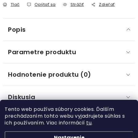
Tlač
Opýtať sa
Strážiť
Zdieľať
Popis
Parametre produktu
Hodnotenie produktu (0)
Diskusia
Tento web používa súbory cookies. Ďalším
prechádzaním tohto webu vyjadrujete súhlas s
ich používaním. Viac informácií
tu
.
Z
á
Nastavenie