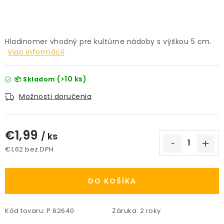
PRÍSLUŠENSTVO
KVETINÁČE
Hladinomer vhodný pre kultúrne nádoby s výškou 5 cm.
Viac informácií
KVETINÁČE A OBALY NA RASTLINY
(>10 ks)
📦 Skladom
ZNAČKY
Možnosti doručenia
Obchodné podmienky
€1,99
Podmienky ochrany osobných údajov
O nás
/ ks
Spôsoby platby
Informácie o doprave
€1,62 bez DPH
Jednotková cena:
Kontakt / Právne údaje
DO KOŠÍKA
Kód tovaru:
P 62640
Záruka
:
2 roky