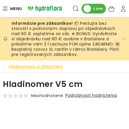
Prejsť
Hľadať
NÁK
na
S DPH
obsah
KOŠ
📦 Pestujte bez
RASTLINY
starostí s poštovným: dopravu pri objednávkach
nad 90 € zaplatíme za vás. ➕ BONUS: Vyzdvihnite
si objednávku nad 90 € osobne v Bratislave a
UMELÉ RASTLINY
pribalíme vám 3 l Lechuza PON úplne ZADARMO. 🆓
Bezplatný rozvoz XL rastlín v rámci Bratislavy. Platí
KVETINÁČE
pre registrovaných zákazníkov.
Hladinomery a vlhkomery
SUBSTRÁTY A PRÍSLUŠENSTVO
Hladinomer V5 cm
SERVIS INTERIÉROVEJ ZELENE
Podrobnosti hodnotenia
Neohodnotené
MACHY
ŽIVÉ STENY