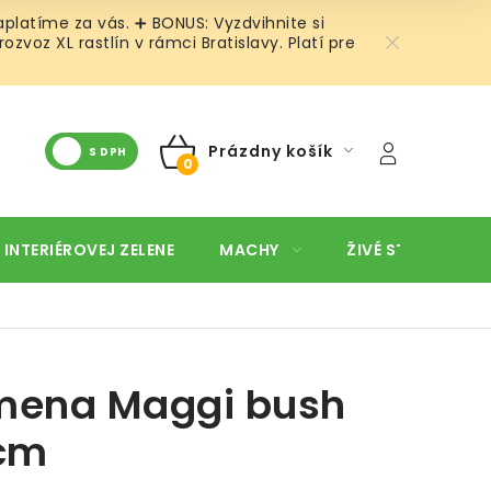
platíme za vás. ➕ BONUS: Vyzdvihnite si
oz XL rastlín v rámci Bratislavy. Platí pre
Prázdny košík
S DPH
NÁKUPNÝ
KOŠÍK
 INTERIÉROVEJ ZELENE
MACHY
ŽIVÉ STENY
O
ena Maggi bush
cm