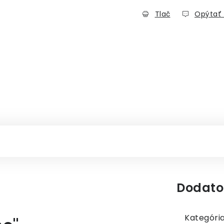
Tlač
Opýtať 
Dodato
Kategóri