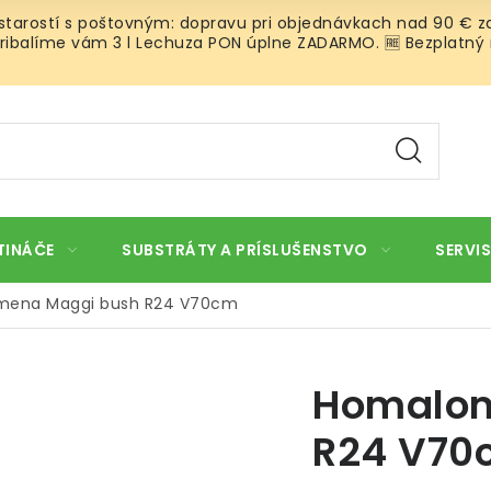
 starostí s poštovným: dopravu pri objednávkach nad 90 € za
ibalíme vám 3 l Lechuza PON úplne ZADARMO. 🆓 Bezplatný rozv
TINÁČE
SUBSTRÁTY A PRÍSLUŠENSTVO
SERVIS
ena Maggi bush R24 V70cm
Homalom
R24 V70