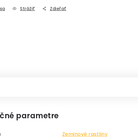
sa
Strážiť
Zdieľať
čné parametre
a
Zeminové rastliny