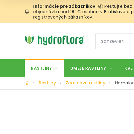
Prejsť
📦 Pestujte bez
na
objednávku nad 90 € osobne v Bratislave a pr
obsah
registrovaných zákazníkov.
RASTLINY
UMELÉ RASTLINY
KVE
Domov
Rastliny
Zeminové rastliny
Homalom