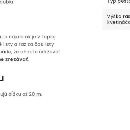
Typ pest
dobia.
Výška ras
kvetináč
 to najmä ak je v teplej
isty a raz za čas listy
ípade, že chcete udržovať
ne zrezávať
.
u
ujú dĺžku až 20 m.