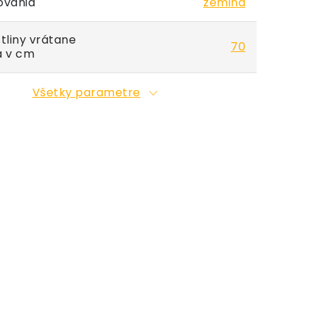
ovania
zemina
tliny vrátane
70
a v cm
Všetky parametre