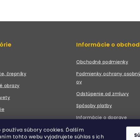
órie
Informácie o obcho
Obchodné podmienky
če, črepníky
Podmienky ochrany osobný
ov
é obrazy
Odstúpenie od zmluvy
vety
Spôsoby platby
ie
Informácie o doprave
 a príslušenstvo
 používa súbory cookies. Ďalším
Právne údaje / Kontakt
S
ním tohto webu vyjadrujete súhlas s ich