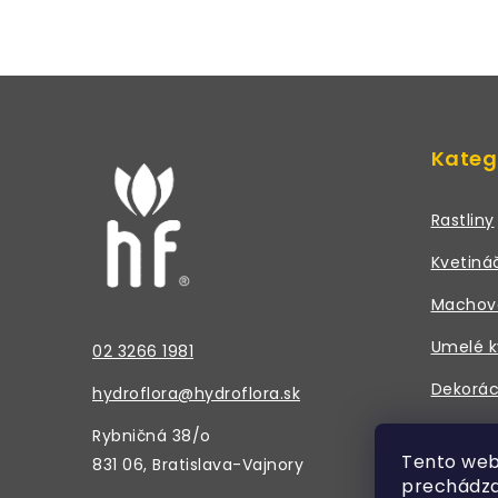
Z
á
Kateg
p
ä
Rastliny
t
Kvetiná
i
Machov
e
Umelé k
02 3266 1981
Dekorác
hydroflora@hydroflora.sk
Doplnky
Rybničná 38/o
Tento web
831 06, Bratislava-Vajnory
prechádza