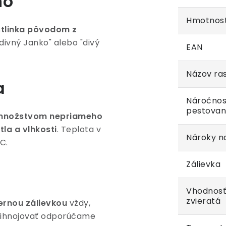
no"
Hmotnos
stlinka pôvodom z
divný Janko" alebo "divý
EAN
Názov ras
a
Náročnos
pestovan
 s množstvom nepriameho
la a vlhkosti
. Teplota v
Nároky na
C.
Zálievka
Vhodnosť
zvieratá
ernou zálievkou
vždy,
Prihnojovať odporúčame