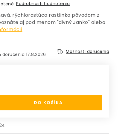
Podrobnosti hodnotenia
otené
navá, rýchlorastúca rastlinka pôvodom z
u poznáte aj pod menom "divný Janko" alebo
nformácií
Možnosti doručenia
17.8.2026
:
DO KOŠÍKA
24