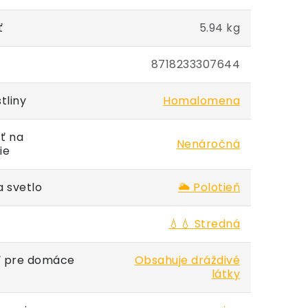
ť
5.94 kg
8718233307644
tliny
Homalomena
ť na
Nenáročná
ie
 svetlo
🌥️ Polotieň
💧💧 Stredná
 pre domáce
Obsahuje dráždivé
látky