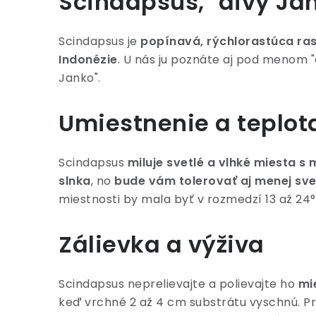
Scindapsus, "divý Ja
Scindapsus je
popínavá, rýchlorastúca ra
Indonézie
. U nás ju poznáte aj pod menom "
Janko".
Umiestnenie a teplot
Scindapsus
miluje svetlé a vlhké miesta
slnka
, no
bude vám tolerovať aj menej svet
miestnosti by mala byť v rozmedzí 13 až 24°
Zálievka a výživa
Scindapsus neprelievajte a polievajte ho
mi
keď vrchné 2 až 4 cm substrátu vyschnú. 