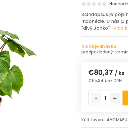
Neohodn
Scindapsus je popí
Indonézie. U nás j
"divý Janko".
Viac i
Na objednávku
€80,37
/ ks
€65,34 bez DPH
Jednotková cena
Kód tovaru:
4HOMABU