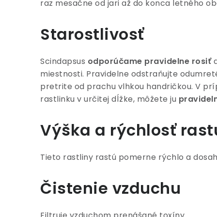
raz mesačne od jari až do konca letného ob
Starostlivosť
Scindapsus
odporúčame pravidelne rosiť
a
miestnosti. Pravidelne odstraňujte odumreté l
pretrite od prachu vlhkou handričkou. V pr
rastlinku v určitej dĺžke, môžete ju
pravidel
Výška a rýchlosť rast
Tieto rastliny rastú pomerne rýchlo a dosah
Čistenie vzduchu
Filtruje vzduchom prenášané toxíny.