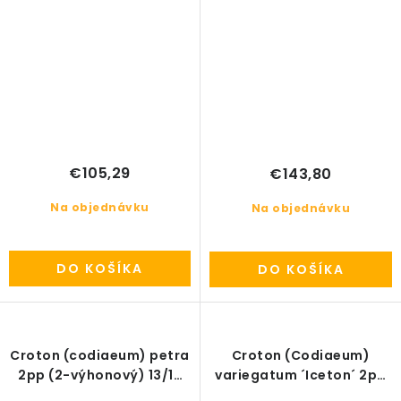
€105,29
€143,80
Na objednávku
Na objednávku
DO KOŠÍKA
DO KOŠÍKA
Croton (codiaeum) petra
Croton (Codiaeum)
2pp (2-výhonový) 13/12
variegatum ´Iceton´ 2pp
V35cm
(2-výhonový) 15/19