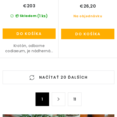
€203
€26,20
(1 ks)
📦 Skladom
Na objednávku
DO KOŠÍKA
DO KOŠÍKA
Krotón, odborne
codiaeum, je nádherná...
O
NAČÍTAŤ 20 ĎALŠÍCH
v
l
á
S
d
1
11
t
a
r
c
á