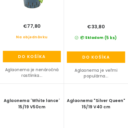
€77,80
€33,80
Na objednávku
(5 ks)
📦 Skladom
DO KOŠÍKA
DO KOŠÍKA
Aglaonema je nenáročná
Aglaonema je veľmi
rastlinka...
populárna...
Aglaonema ´White lance´
Aglaonema "Silver Queen"
15/19 V50cm
15/19 V40 cm