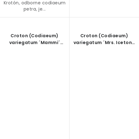
Krotón, odborne codiaeum
petra, je...
Croton (Codiaeum)
Croton (Codiaeum)
variegatum ´Mammi´
variegatum ´Mrs. Iceton´,
28/19 V135cm
15/19 V50cm