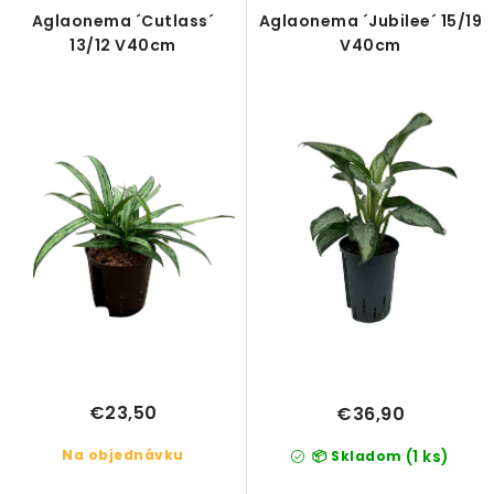
r
e
Aglaonema ´Cutlass´
Aglaonema ´Jubilee´ 15/19
o
p
13/12 V40cm
V40cm
d
r
u
o
k
d
t
u
o
k
v
t
o
v
€23,50
€36,90
Na objednávku
(1 ks)
📦 Skladom