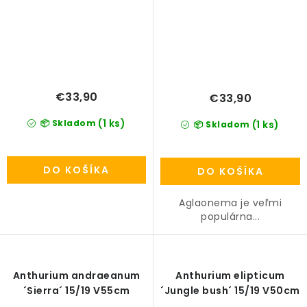
€33,90
€33,90
(1 ks)
📦 Skladom
(1 ks)
📦 Skladom
DO KOŠÍKA
DO KOŠÍKA
Aglaonema je veľmi
populárna...
Anthurium andraeanum
Anthurium elipticum
´Sierra´ 15/19 V55cm
´Jungle bush´ 15/19 V50cm