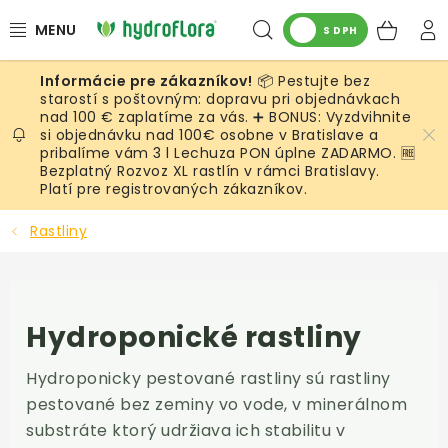
Prejsť
Hľadať
NÁK
na
S DPH
obsah
KOŠ
📦 Pestujte bez
RASTLINY
starostí s poštovným: dopravu pri objednávkach
nad 100 € zaplatíme za vás. ➕ BONUS: Vyzdvihnite
si objednávku nad 100€ osobne v Bratislave a
UMELÉ RASTLINY
pribalíme vám 3 l Lechuza PON úplne ZADARMO. 🆓
Bezplatný Rozvoz XL rastlín v rámci Bratislavy.
KVETINÁČE
Platí pre registrovaných zákazníkov.
Rastliny
SUBSTRÁTY A PRÍSLUŠENSTVO
Hydroponické rastliny
SERVIS INTERIÉROVEJ ZELENE
Hydroponické rastliny
MACHY
Hydroponicky
pestované rastliny sú rastliny
ŽIVÉ STENY
pestované bez zeminy vo vode, v minerálnom
substráte ktorý udržiava ich stabilitu v