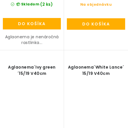
(2 ks)
📦 Skladom
Na objednávku
DO KOŠÍKA
DO KOŠÍKA
Aglaonema je nenáročná
rastlinka...
Aglaonema´Ivy green
Aglaonema´White Lance´
´15/19 V40cm
15/19 V40cm