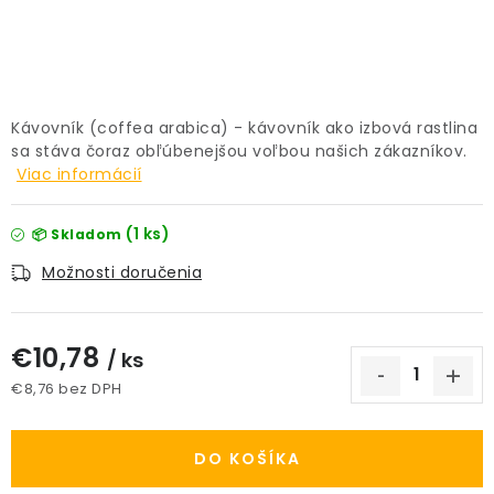
PRÍSLUŠENSTVO
KVETINÁČE
Kávovník (coffea arabica) - kávovník ako izbová rastlina
KVETINÁČE A OBALY NA RASTLINY
sa stáva čoraz obľúbenejšou voľbou našich zákazníkov.
Viac informácií
ZNAČKY
(1 ks)
📦 Skladom
Obchodné podmienky
Možnosti doručenia
Podmienky ochrany osobných údajov
O nás
Spôsoby platby
Informácie o doprave
€10,78
/ ks
Kontakt / Právne údaje
€8,76 bez DPH
Jednotková cena:
DO KOŠÍKA