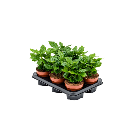
ODBORNÉ ČLÁNKY
MACHOVÉ STENY
INTERIÉROVÉ DEKORÁCIE
BLOG
NA OBJEDNÁVKU
AKCIA
NOVINKY
TEDE
SUBSTRÁTY A HNOJIVÁ