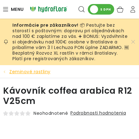
Prejsť
Hľadať
NÁK
na
S DPH
obsah
KOŠ
📦 Pestujte bez
RASTLINY
starostí s poštovným: dopravu pri objednávkach
nad 100 € zaplatíme za vás. ➕ BONUS: Vyzdvihnite
si objednávku nad 100€ osobne v Bratislave a
UMELÉ RASTLINY
pribalíme vám 3 l Lechuza PON úplne ZADARMO. 🆓
Bezplatný Rozvoz XL rastlín v rámci Bratislavy.
KVETINÁČE
Platí pre registrovaných zákazníkov.
Zeminové rastliny
SUBSTRÁTY A PRÍSLUŠENSTVO
Kávovník coffea arabica R12
SERVIS INTERIÉROVEJ ZELENE
V25cm
MACHY
Podrobnosti hodnotenia
Neohodnotené
ŽIVÉ STENY