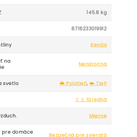
ť
145.8 kg
8718233019912
tliny
Kentia
ť na
Nenáročná
ie
 svetlo
🌥️ Polotieň
,
☁️ Tieň
💧💧 Stredná
vzduch.
Mierne
 pre domáce
Bezpečná pre zvieratá