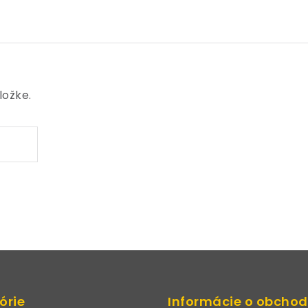
ložke.
órie
Informácie o obcho