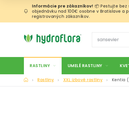
Prejsť
📦 Pestujte bez
na
objednávku nad 100€ osobne v Bratislave a pr
obsah
registrovaných zákazníkov.
RASTLINY
UMELÉ RASTLINY
KVE
Domov
Rastliny
XXL izbové rastliny
Kentia 