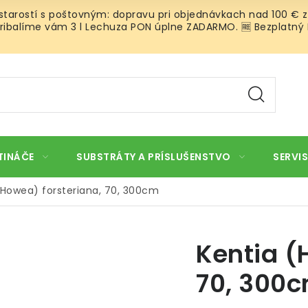
 starostí s poštovným: dopravu pri objednávkach nad 100 € z
ibalíme vám 3 l Lechuza PON úplne ZADARMO. 🆓 Bezplatný Roz
TINÁČE
SUBSTRÁTY A PRÍSLUŠENSTVO
SERVIS
(Howea) forsteriana, 70, 300cm
Kentia (
70, 300