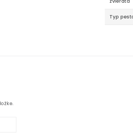
zvieratá
Typ pest
ložke.