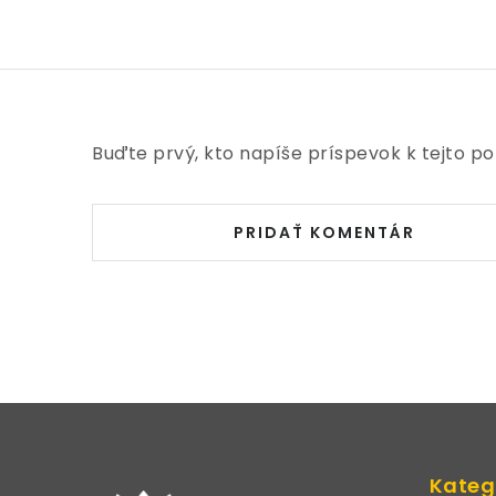
Buďte prvý, kto napíše príspevok k tejto po
PRIDAŤ KOMENTÁR
Z
á
Kateg