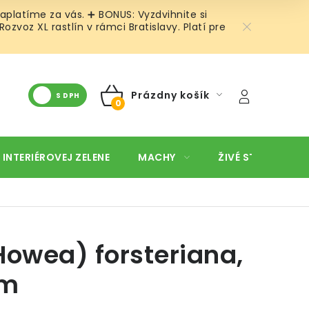
aplatíme za vás. ➕ BONUS: Vyzdvihnite si
voz XL rastlín v rámci Bratislavy. Platí pre
Prázdny košík
S DPH
NÁKUPNÝ
KOŠÍK
 INTERIÉROVEJ ZELENE
MACHY
ŽIVÉ STENY
O
Howea) forsteriana,
cm