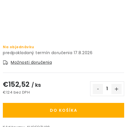
PRÍSLUŠENSTVO
KVETINÁČE
KVETINÁČE A OBALY NA RASTLINY
Na objednávku
ZNAČKY
17.8.2026
Možnosti doručenia
Obchodné podmienky
Podmienky ochrany osobných údajov
O nás
€152,52
Spôsoby platby
Informácie o doprave
/ ks
€124 bez DPH
Kontakt / Právne údaje
Jednotková cena:
DO KOŠÍKA