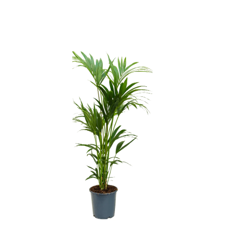
ODBORNÉ ČLÁNKY
MACHOVÉ STENY
INTERIÉROVÉ DEKORÁCIE
BLOG
NA OBJEDNÁVKU
AKCIA
NOVINKY
TEDE
SUBSTRÁTY A HNOJIVÁ