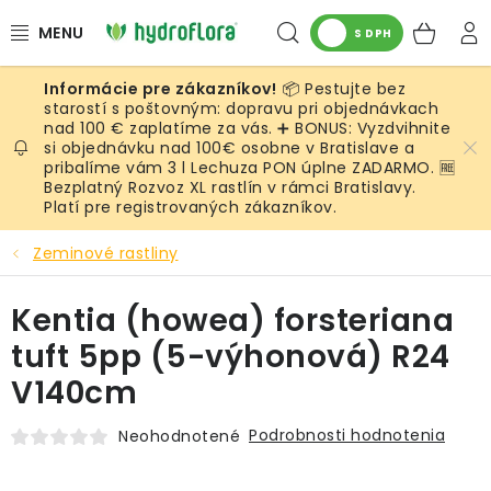
Prejsť
Hľadať
NÁK
na
S DPH
obsah
KOŠ
📦 Pestujte bez
RASTLINY
starostí s poštovným: dopravu pri objednávkach
nad 100 € zaplatíme za vás. ➕ BONUS: Vyzdvihnite
si objednávku nad 100€ osobne v Bratislave a
UMELÉ RASTLINY
pribalíme vám 3 l Lechuza PON úplne ZADARMO. 🆓
Bezplatný Rozvoz XL rastlín v rámci Bratislavy.
KVETINÁČE
Platí pre registrovaných zákazníkov.
Zeminové rastliny
SUBSTRÁTY A PRÍSLUŠENSTVO
Kentia (howea) forsteriana
SERVIS INTERIÉROVEJ ZELENE
tuft 5pp (5-výhonová) R24
MACHY
V140cm
ŽIVÉ STENY
Podrobnosti hodnotenia
Neohodnotené