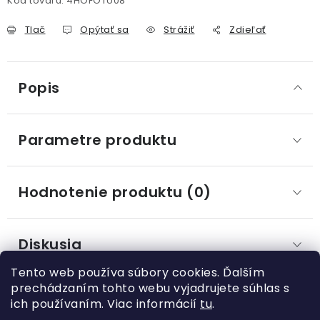
Kód tovaru:
4HOFOTU08
Tlač
Opýtať sa
Strážiť
Zdieľať
Popis
Parametre produktu
Hodnotenie produktu (0)
Diskusia
Tento web používa súbory cookies. Ďalším
prechádzaním tohto webu vyjadrujete súhlas s
ich používaním. Viac informácií
tu
.
Z