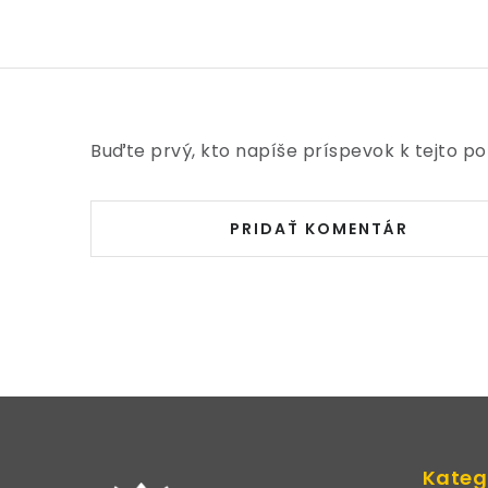
Buďte prvý, kto napíše príspevok k tejto po
PRIDAŤ KOMENTÁR
Z
á
Kateg