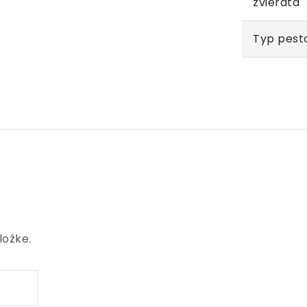
zvieratá
Typ pest
ložke.