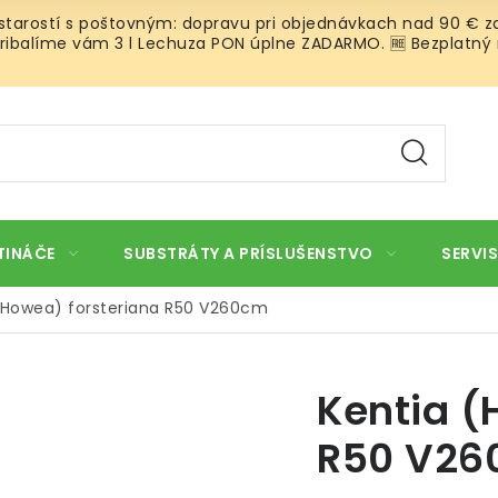
 starostí s poštovným: dopravu pri objednávkach nad 90 € za
ibalíme vám 3 l Lechuza PON úplne ZADARMO. 🆓 Bezplatný rozv
TINÁČE
SUBSTRÁTY A PRÍSLUŠENSTVO
SERVIS
(Howea) forsteriana R50 V260cm
Kentia (
R50 V2