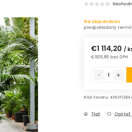
Neohodn
Na objednávku
€1 114,20
/ k
€905,85 bez DPH
Jednotková cena
Kód tovaru:
4HOFOBX
Tlač
Opýtať 