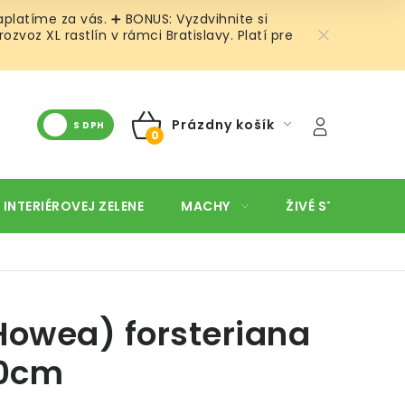
platíme za vás. ➕ BONUS: Vyzdvihnite si
oz XL rastlín v rámci Bratislavy. Platí pre
Prázdny košík
S DPH
NÁKUPNÝ
KOŠÍK
 INTERIÉROVEJ ZELENE
MACHY
ŽIVÉ STENY
O
Howea) forsteriana
60cm