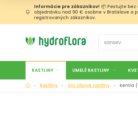
Prejsť
📦 Pestujte bez
na
objednávku nad 90 € osobne v Bratislave a pr
obsah
registrovaných zákazníkov.
RASTLINY
UMELÉ RASTLINY
KVE
Domov
Rastliny
XXL izbové rastliny
Kentia 