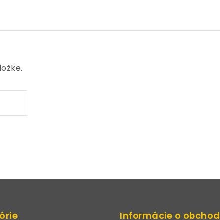
ložke.
órie
Informácie o obcho