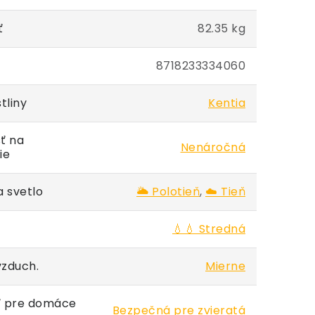
ť
82.35 kg
8718233334060
tliny
Kentia
ť na
Nenáročná
ie
 svetlo
🌥️ Polotieň
,
☁️ Tieň
💧💧 Stredná
vzduch.
Mierne
 pre domáce
Bezpečná pre zvieratá