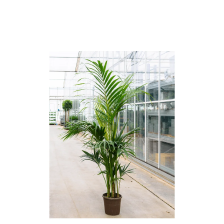
ODBORNÉ ČLÁNKY
MACHOVÉ STENY
INTERIÉROVÉ DEKORÁCIE
BLOG
NA OBJEDNÁVKU
AKCIA
NOVINKY
TEDE
SUBSTRÁTY A HNOJIVÁ