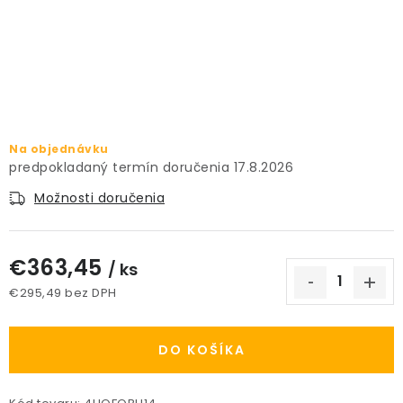
PRÍSLUŠENSTVO
KVETINÁČE
KVETINÁČE A OBALY NA RASTLINY
Na objednávku
ZNAČKY
17.8.2026
Možnosti doručenia
Obchodné podmienky
Podmienky ochrany osobných údajov
O nás
€363,45
Spôsoby platby
Informácie o doprave
/ ks
€295,49 bez DPH
Kontakt / Právne údaje
Jednotková cena:
DO KOŠÍKA