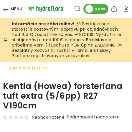
Prejsť
Hľadať
NÁK
na
S DPH
obsah
KOŠ
📦 Pestujte bez
RASTLINY
starostí s poštovným: dopravu pri objednávkach
nad 100 € zaplatíme za vás. ➕ BONUS: Vyzdvihnite
si objednávku nad 100€ osobne v Bratislave a
UMELÉ RASTLINY
pribalíme vám 3 l Lechuza PON úplne ZADARMO. 🆓
Bezplatný Rozvoz XL rastlín v rámci Bratislavy.
KVETINÁČE
Platí pre registrovaných zákazníkov.
Zeminové rastliny
SUBSTRÁTY A PRÍSLUŠENSTVO
Kentia (Howea) forsteriana
SERVIS INTERIÉROVEJ ZELENE
tuft extra (5/6pp) R27
MACHY
V190cm
ŽIVÉ STENY
Podrobnosti hodnotenia
Neohodnotené