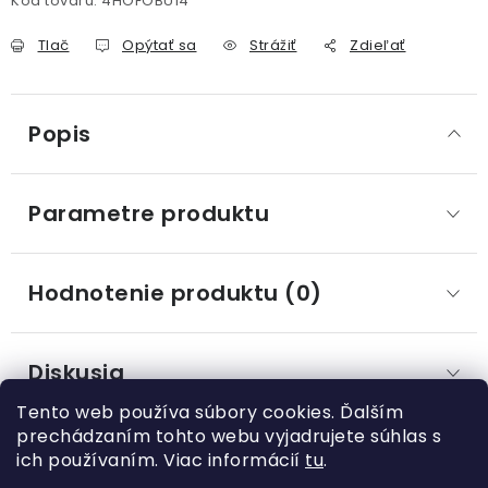
Kód tovaru:
4HOFOBU14
Tlač
Opýtať sa
Strážiť
Zdieľať
Popis
Parametre produktu
Hodnotenie produktu (0)
Diskusia
Tento web používa súbory cookies. Ďalším
prechádzaním tohto webu vyjadrujete súhlas s
ich používaním. Viac informácií
tu
.
Z