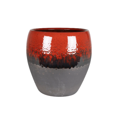
ODBORNÉ ČLÁNKY
MACHOVÉ STENY
INTERIÉROVÉ DEKORÁCIE
BLOG
NA OBJEDNÁVKU
AKCIA
NOVINKY
TEDE
SUBSTRÁTY A HNOJIVÁ