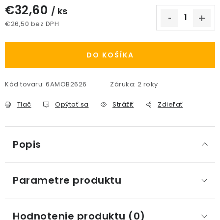
€32,60
/ ks
€26,50 bez DPH
Jednotková cena:
DO KOŠÍKA
Kód tovaru:
6AMOB2626
Záruka
:
2 roky
Tlač
Opýtať sa
Strážiť
Zdieľať
Popis
Parametre produktu
Hodnotenie produktu (0)