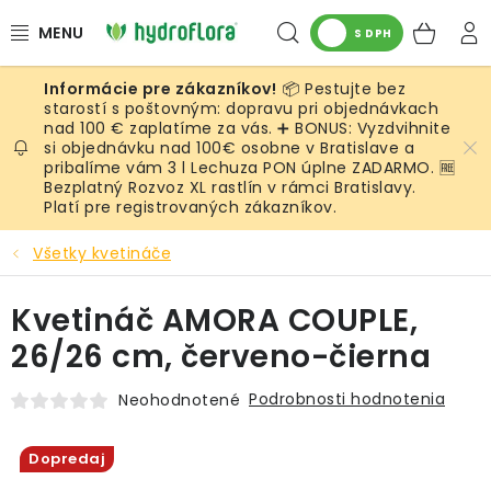
Prejsť
Hľadať
NÁK
na
S DPH
obsah
KOŠ
📦 Pestujte bez
RASTLINY
starostí s poštovným: dopravu pri objednávkach
nad 100 € zaplatíme za vás. ➕ BONUS: Vyzdvihnite
si objednávku nad 100€ osobne v Bratislave a
UMELÉ RASTLINY
pribalíme vám 3 l Lechuza PON úplne ZADARMO. 🆓
Bezplatný Rozvoz XL rastlín v rámci Bratislavy.
KVETINÁČE
Platí pre registrovaných zákazníkov.
Všetky kvetináče
SUBSTRÁTY A PRÍSLUŠENSTVO
Kvetináč AMORA COUPLE,
SERVIS INTERIÉROVEJ ZELENE
26/26 cm, červeno-čierna
MACHY
Podrobnosti hodnotenia
Neohodnotené
ŽIVÉ STENY
Dopredaj