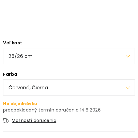
PRÍSLUŠENSTVO
KVETINÁČE
KVETINÁČE A OBALY NA RASTLINY
Veľkosť
ZNAČKY
Obchodné podmienky
Farba
Podmienky ochrany osobných údajov
O nás
Spôsoby platby
Informácie o doprave
Kontakt / Právne údaje
Na objednávku
14.8.2026
Možnosti doručenia