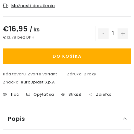
Možnosti doručenia
€16,95
/ ks
€13,78 bez DPH
Jednotková cena:
DO KOŠÍKA
Kód tovaru:
Zvoľte variant
Záruka
:
2 roky
Značka:
euro3plast S.p.A.
Tlač
Opýtať sa
Strážiť
Zdieľať
Popis