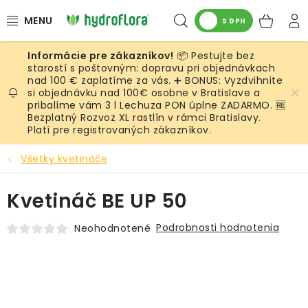
Prejsť
Hľadať
NÁK
na
S DPH
obsah
KOŠ
📦 Pestujte bez
RASTLINY
starostí s poštovným: dopravu pri objednávkach
nad 100 € zaplatíme za vás. ➕ BONUS: Vyzdvihnite
si objednávku nad 100€ osobne v Bratislave a
UMELÉ RASTLINY
pribalíme vám 3 l Lechuza PON úplne ZADARMO. 🆓
Bezplatný Rozvoz XL rastlín v rámci Bratislavy.
KVETINÁČE
Platí pre registrovaných zákazníkov.
Všetky kvetináče
SUBSTRÁTY A PRÍSLUŠENSTVO
Kvetináč BE UP 50
SERVIS INTERIÉROVEJ ZELENE
Podrobnosti hodnotenia
Neohodnotené
MACHY
ŽIVÉ STENY