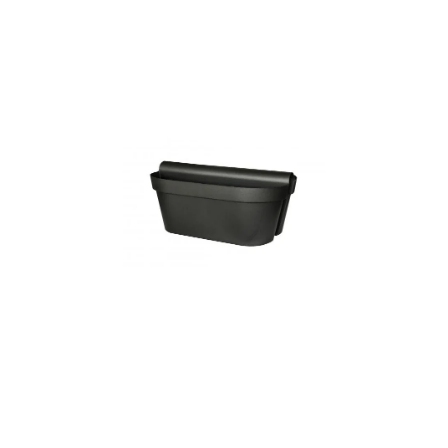
ODBORNÉ ČLÁNKY
MACHOVÉ STENY
INTERIÉROVÉ DEKORÁCIE
BLOG
NA OBJEDNÁVKU
AKCIA
NOVINKY
TEDE
SUBSTRÁTY A HNOJIVÁ