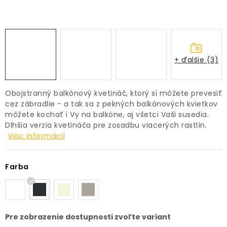
PRÍSLUŠENSTVO
KVETINÁČE
+ ďalšie (3)
KVETINÁČE A OBALY NA RASTLINY
ZNAČKY
Obojstranný balkónový kvetináč, ktorý si môžete prevesiť
cez zábradlie - a tak sa z pekných balkónových kvietkov
môžete kochať i Vy na balkóne, aj všetci Vaši susedia.
Obchodné podmienky
Dlhšia verzia kvetináča pre zosadbu viacerých rastlín.
Podmienky ochrany osobných údajov
O nás
Viac informácií
Spôsoby platby
Informácie o doprave
Kontakt / Právne údaje
Farba