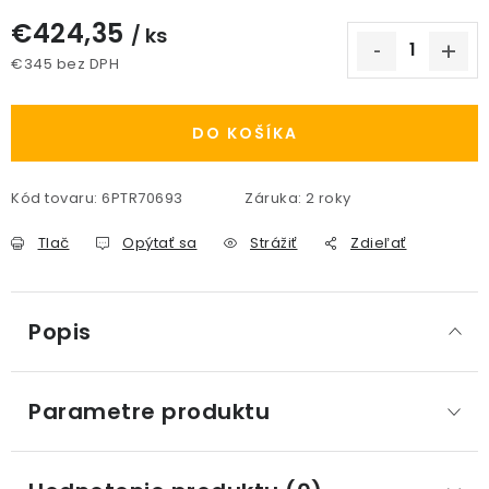
€424,35
/ ks
€345 bez DPH
Jednotková cena:
DO KOŠÍKA
Kód tovaru:
6PTR70693
Záruka
:
2 roky
Tlač
Opýtať sa
Strážiť
Zdieľať
Popis
Parametre produktu