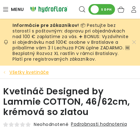
Prejsť
Hľadať
NÁK
na
S DPH
obsah
KOŠ
📦 Pestujte bez
RASTLINY
starostí s poštovným: dopravu pri objednávkach
nad 100 € zaplatíme za vás. ➕ BONUS: Vyzdvihnite
si objednávku nad 100€ osobne v Bratislave a
UMELÉ RASTLINY
pribalíme vám 3 l Lechuza PON úplne ZADARMO. 🆓
Bezplatný Rozvoz XL rastlín v rámci Bratislavy.
KVETINÁČE
Platí pre registrovaných zákazníkov.
Všetky kvetináče
SUBSTRÁTY A PRÍSLUŠENSTVO
Kvetináč Designed by
SERVIS INTERIÉROVEJ ZELENE
Lammie COTTON, 46/62cm,
MACHY
krémová so zlatou
ŽIVÉ STENY
Podrobnosti hodnotenia
Neohodnotené