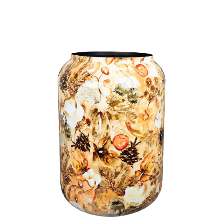
ODBORNÉ ČLÁNKY
MACHOVÉ STENY
INTERIÉROVÉ DEKORÁCIE
BLOG
NA OBJEDNÁVKU
AKCIA
NOVINKY
TEDE
SUBSTRÁTY A HNOJIVÁ