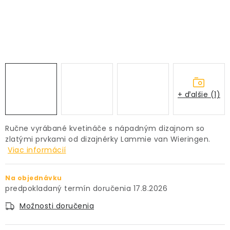
PRÍSLUŠENSTVO
KVETINÁČE
KVETINÁČE A OBALY NA RASTLINY
ZNAČKY
+ ďalšie (1)
Obchodné podmienky
Ručne vyrábané kvetináče s nápadným dizajnom so
Podmienky ochrany osobných údajov
O nás
zlatými prvkami od dizajnérky Lammie van Wieringen.
Viac informácií
Spôsoby platby
Informácie o doprave
Kontakt / Právne údaje
Na objednávku
17.8.2026
Možnosti doručenia