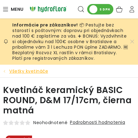
Prejsť
Hľadať
NÁK
na
S DPH
obsah
KOŠ
📦 Pestujte bez
RASTLINY
starostí s poštovným: dopravu pri objednávkach
nad 100 € zaplatíme za vás. ➕ BONUS: Vyzdvihnite
si objednávku nad 100€ osobne v Bratislave a
UMELÉ RASTLINY
pribalíme vám 3 l Lechuza PON úplne ZADARMO. 🆓
Bezplatný Rozvoz XL rastlín v rámci Bratislavy.
KVETINÁČE
Platí pre registrovaných zákazníkov.
Všetky kvetináče
SUBSTRÁTY A PRÍSLUŠENSTVO
Kvetináč keramický BASIC
SERVIS INTERIÉROVEJ ZELENE
ROUND, D&M 17/17cm, čierna
MACHY
matná
ŽIVÉ STENY
Podrobnosti hodnotenia
Neohodnotené