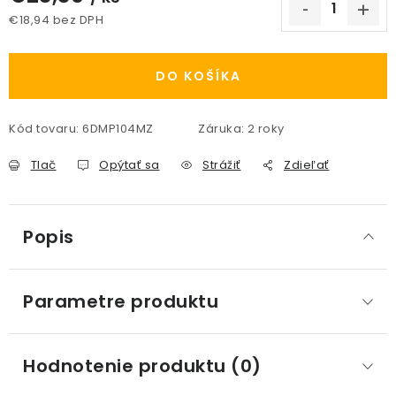
€18,94 bez DPH
Jednotková cena:
DO KOŠÍKA
Kód tovaru:
6DMP104MZ
Záruka
:
2 roky
Tlač
Opýtať sa
Strážiť
Zdieľať
Popis
Parametre produktu
Hodnotenie produktu (0)