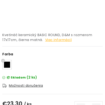
PRÍSLUŠENSTVO
KVETINÁČE
KVETINÁČE A OBALY NA RASTLINY
Kvetináč keramický BASIC ROUND, D&M s rozmerom
17x17cm, čierna matná.
Viac informácií
ZNAČKY
Farba
Obchodné podmienky
Podmienky ochrany osobných údajov
O nás
Spôsoby platby
Informácie o doprave
Kontakt / Právne údaje
(2 ks)
📦 Skladom
Možnosti doručenia
€23,30
/ ks