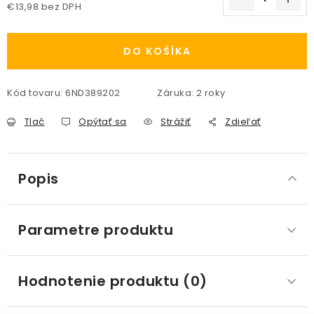
€13,98 bez DPH
Jednotková cena:
DO KOŠÍKA
Kód tovaru:
6ND389202
Záruka
:
2 roky
Tlač
Opýtať sa
Strážiť
Zdieľať
Popis
Parametre produktu
Hodnotenie produktu (0)