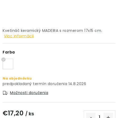
PRÍSLUŠENSTVO
KVETINÁČE
Kvetináč keramický MADEIRA s rozmerom 17x15 cm.
KVETINÁČE A OBALY NA RASTLINY
Viac informácií
ZNAČKY
Farba
Obchodné podmienky
Podmienky ochrany osobných údajov
O nás
Spôsoby platby
Informácie o doprave
Na objednávku
14.8.2026
Kontakt / Právne údaje
Možnosti doručenia
€17,20
/ ks