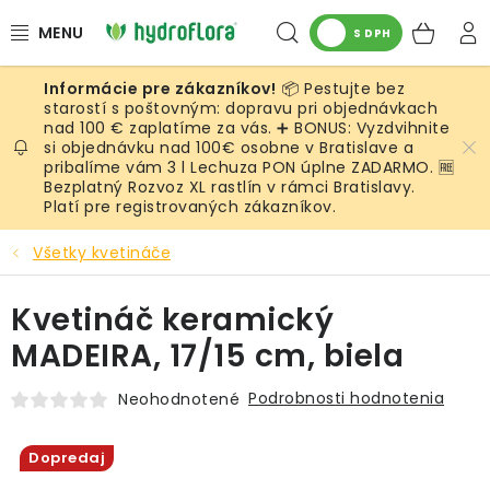
Prejsť
Hľadať
NÁK
na
S DPH
obsah
KOŠ
📦 Pestujte bez
RASTLINY
starostí s poštovným: dopravu pri objednávkach
nad 100 € zaplatíme za vás. ➕ BONUS: Vyzdvihnite
si objednávku nad 100€ osobne v Bratislave a
UMELÉ RASTLINY
pribalíme vám 3 l Lechuza PON úplne ZADARMO. 🆓
Bezplatný Rozvoz XL rastlín v rámci Bratislavy.
KVETINÁČE
Platí pre registrovaných zákazníkov.
Všetky kvetináče
SUBSTRÁTY A PRÍSLUŠENSTVO
Kvetináč keramický
SERVIS INTERIÉROVEJ ZELENE
MADEIRA, 17/15 cm, biela
MACHY
Podrobnosti hodnotenia
Neohodnotené
ŽIVÉ STENY
Dopredaj