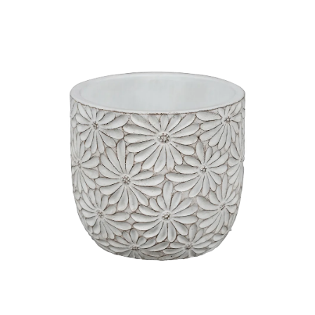
ODBORNÉ ČLÁNKY
MACHOVÉ STENY
INTERIÉROVÉ DEKORÁCIE
BLOG
NA OBJEDNÁVKU
AKCIA
NOVINKY
TEDE
SUBSTRÁTY A HNOJIVÁ