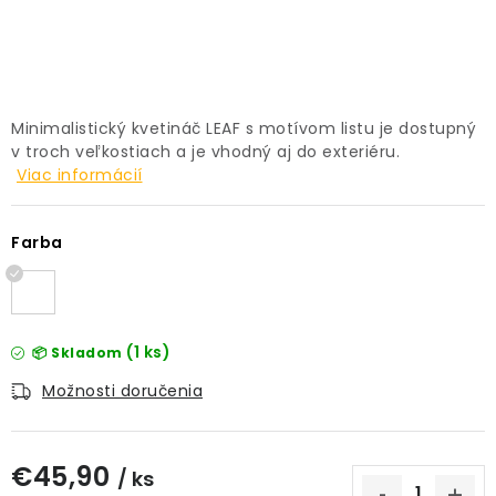
PRÍSLUŠENSTVO
KVETINÁČE
Minimalistický kvetináč LEAF s motívom listu je dostupný
KVETINÁČE A OBALY NA RASTLINY
v troch veľkostiach a je vhodný aj do exteriéru.
Viac informácií
ZNAČKY
Farba
Obchodné podmienky
Podmienky ochrany osobných údajov
O nás
Spôsoby platby
Informácie o doprave
(1 ks)
📦 Skladom
Kontakt / Právne údaje
Možnosti doručenia
€45,90
/ ks