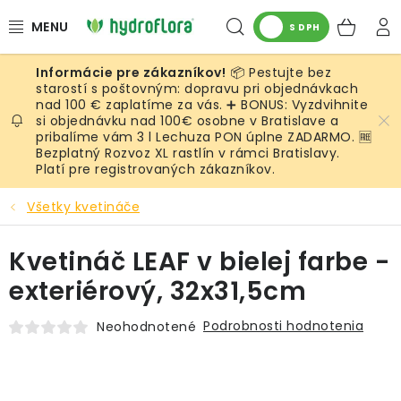
Prejsť
Hľadať
NÁK
na
S DPH
obsah
KOŠ
📦 Pestujte bez
RASTLINY
starostí s poštovným: dopravu pri objednávkach
nad 100 € zaplatíme za vás. ➕ BONUS: Vyzdvihnite
si objednávku nad 100€ osobne v Bratislave a
UMELÉ RASTLINY
pribalíme vám 3 l Lechuza PON úplne ZADARMO. 🆓
Bezplatný Rozvoz XL rastlín v rámci Bratislavy.
KVETINÁČE
Platí pre registrovaných zákazníkov.
Všetky kvetináče
SUBSTRÁTY A PRÍSLUŠENSTVO
Kvetináč LEAF v bielej farbe -
SERVIS INTERIÉROVEJ ZELENE
exteriérový, 32x31,5cm
MACHY
Podrobnosti hodnotenia
Neohodnotené
ŽIVÉ STENY