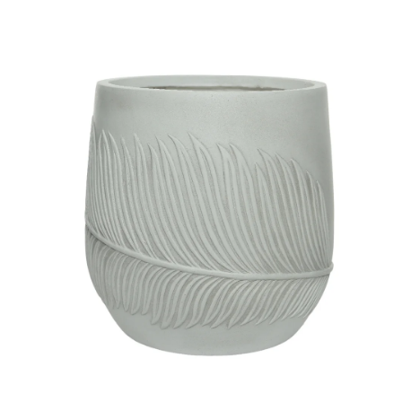
ODBORNÉ ČLÁNKY
MACHOVÉ STENY
INTERIÉROVÉ DEKORÁCIE
BLOG
NA OBJEDNÁVKU
AKCIA
NOVINKY
TEDE
SUBSTRÁTY A HNOJIVÁ