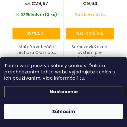
€29,67
€9,64
od
(3 ks)
📦 Skladom
Na objednávku
DETAIL
DO KOŠÍKA
Matné kvetináče
Samozavlažovací
Lechuza Classico...
systém pre
kvetináče...
Tento web používa súbory cookies. Ďalším
prechádzaním tohto webu vyjadrujete súhlas s
ich používaním. Viac informácií
tu
.
Z
á
Nastavenie
Kategórie
p
ä
Rastliny
Informácie o obchode
t
Súhlasím
Kvetináče, črepníky
i
Copyright 2026
Hydroflora
. Všetky práva vyhradené.
Obchodné podmienky
Vytvoril Shoptet
a
Adatelier
Machové obrazy