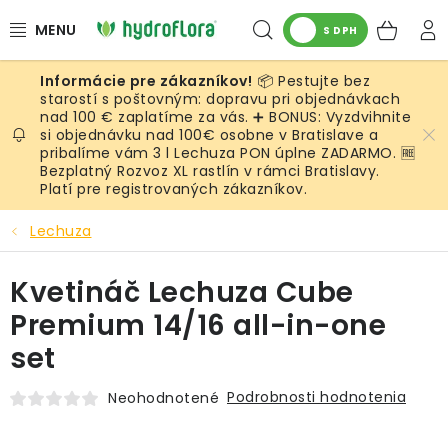
Prejsť
Hľadať
NÁK
na
S DPH
obsah
KOŠ
📦 Pestujte bez
RASTLINY
starostí s poštovným: dopravu pri objednávkach
nad 100 € zaplatíme za vás. ➕ BONUS: Vyzdvihnite
si objednávku nad 100€ osobne v Bratislave a
UMELÉ RASTLINY
pribalíme vám 3 l Lechuza PON úplne ZADARMO. 🆓
Bezplatný Rozvoz XL rastlín v rámci Bratislavy.
KVETINÁČE
Platí pre registrovaných zákazníkov.
Lechuza
SUBSTRÁTY A PRÍSLUŠENSTVO
Kvetináč Lechuza Cube
SERVIS INTERIÉROVEJ ZELENE
Premium 14/16 all-in-one
MACHY
set
ŽIVÉ STENY
Podrobnosti hodnotenia
Neohodnotené