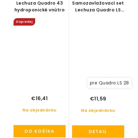
Lechuza Quadro 43
Samozavlažovací set
hydroponické vnútro
Lechuza Quadro LS
(bez deliaceho dna)
Dopredaj
pre Quadro LS 28
€16,41
€11,59
Na objednávku
Na objednávku
DO KOŠÍKA
DETAIL