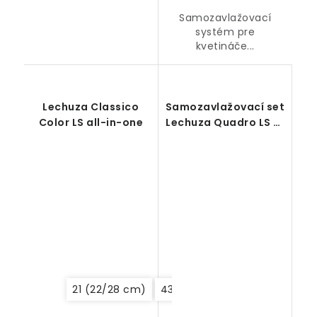
Samozavlažovací
systém pre
kvetináče...
Lechuza Classico
Samozavlažovací set
Color LS all-in-one
Lechuza Quadro LS 21
(bez deliaceho dna)
21 (22/28 cm)
43 (43/39 cm)
35 (35/32 