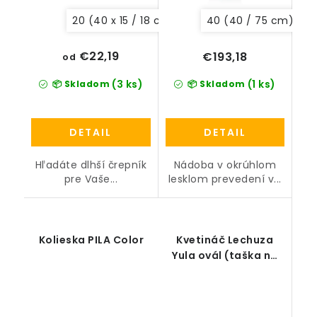
20 (40 x 15 / 18 cm)
10 (30 x 11 / 13 cm)
40 (40 / 75 cm)
€22,19
€193,18
od
(3 ks)
(1 ks)
📦 Skladom
📦 Skladom
DETAIL
DETAIL
Hľadáte dlhší črepník
Nádoba v okrúhlom
pre Vaše...
lesklom prevedení v...
Kolieska PILA Color
Kvetináč Lechuza
Yula ovál (taška na
rastliny) all-in-one
set