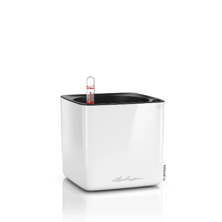
ODBORNÉ ČLÁNKY
MACHOVÉ STENY
INTERIÉROVÉ DEKORÁCIE
BLOG
NA OBJEDNÁVKU
AKCIA
NOVINKY
TEDE
SUBSTRÁTY A HNOJIVÁ