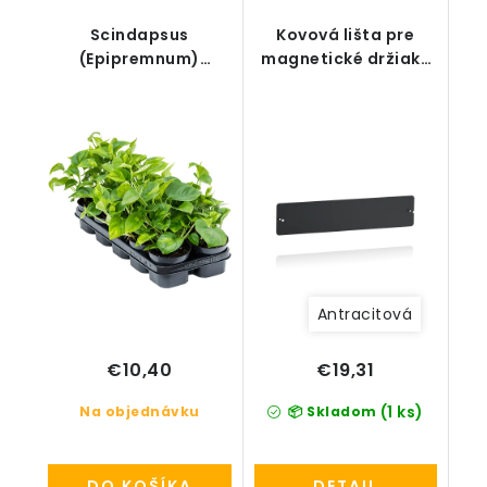
Scindapsus
Kovová lišta pre
(Epipremnum)
magnetické držiaky
´Global Green´ R12
Lechuza
V25cm
Antracitová
€10,40
€19,31
(1 ks)
Na objednávku
📦 Skladom
DO KOŠÍKA
DETAIL