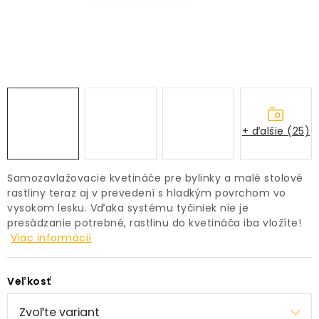
PRÍSLUŠENSTVO
KVETINÁČE
KVETINÁČE A OBALY NA RASTLINY
ZNAČKY
+ ďalšie (25)
Obchodné podmienky
Samozavlažovacie kvetináče pre bylinky a malé stolové
Podmienky ochrany osobných údajov
O nás
rastliny teraz aj v prevedení s hladkým povrchom vo
vysokom lesku. Vďaka systému tyčiniek nie je
Spôsoby platby
Informácie o doprave
presádzanie potrebné, rastlinu do kvetináča iba vložíte!
Kontakt / Právne údaje
Viac informácií
Veľkosť