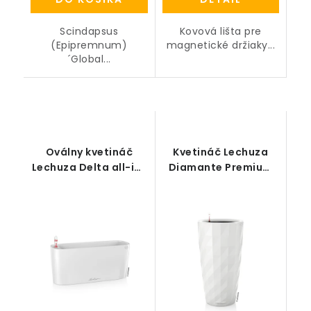
Scindapsus
Kovová lišta pre
(Epipremnum)
magnetické držiaky...
´Global...
Oválny kvetináč
Kvetináč Lechuza
Lechuza Delta all-in-
Diamante Premium
one set
40 all-in-one