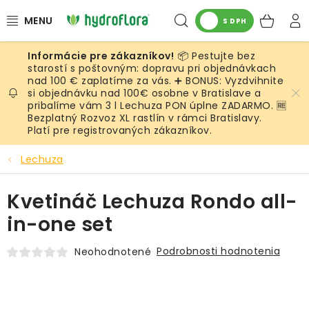
Prejsť
Hľadať
NÁK
na
S DPH
obsah
KOŠ
📦 Pestujte bez
RASTLINY
starostí s poštovným: dopravu pri objednávkach
nad 100 € zaplatíme za vás. ➕ BONUS: Vyzdvihnite
si objednávku nad 100€ osobne v Bratislave a
UMELÉ RASTLINY
pribalíme vám 3 l Lechuza PON úplne ZADARMO. 🆓
Bezplatný Rozvoz XL rastlín v rámci Bratislavy.
KVETINÁČE
Platí pre registrovaných zákazníkov.
Lechuza
SUBSTRÁTY A PRÍSLUŠENSTVO
Kvetináč Lechuza Rondo all-
SERVIS INTERIÉROVEJ ZELENE
in-one set
MACHY
Podrobnosti hodnotenia
Neohodnotené
ŽIVÉ STENY