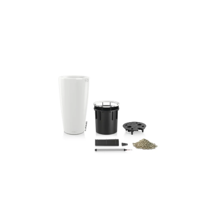
ODBORNÉ ČLÁNKY
MACHOVÉ STENY
INTERIÉROVÉ DEKORÁCIE
BLOG
NA OBJEDNÁVKU
AKCIA
NOVINKY
TEDE
SUBSTRÁTY A HNOJIVÁ