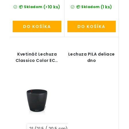
(>10 ks)
(1 ks)
📦 Skladom
📦 Skladom
DO KOŠÍKA
DO KOŠÍKA
Kvetináč Lechuza
Lechuza PILA deliace
Classico Color ECO
dno
all-in-one
21 (21,5 / 20,5 cm)
43 (42 / 39,5 cm)
35 (3