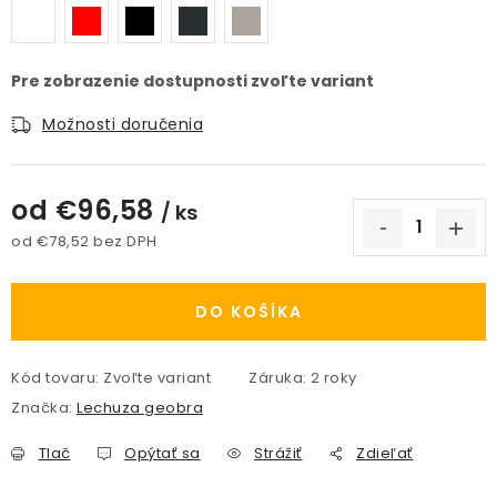
Možnosti doručenia
od
€96,58
/ ks
od
€78,52
bez DPH
Jednotková cena:
DO KOŠÍKA
Kód tovaru:
Zvoľte variant
Záruka
:
2 roky
Značka:
Lechuza geobra
Tlač
Opýtať sa
Strážiť
Zdieľať