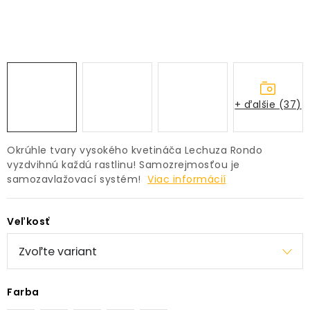
PRÍSLUŠENSTVO
KVETINÁČE
KVETINÁČE A OBALY NA RASTLINY
+ ďalšie (37)
ZNAČKY
Okrúhle tvary vysokého kvetináča Lechuza Rondo
Obchodné podmienky
vyzdvihnú každú rastlinu! Samozrejmosťou je
samozavlažovací systém!
Viac informácií
Podmienky ochrany osobných údajov
O nás
Spôsoby platby
Informácie o doprave
Veľkosť
Kontakt / Právne údaje
Farba