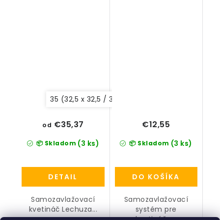
dna)
35 (32,5 x 32,5 / 32,5 cm)
28 (28 x 28 / 26 c
€35,37
€12,55
od
(3 ks)
(3 ks)
📦 Skladom
📦 Skladom
DETAIL
DO KOŠÍKA
Samozavlažovací
Samozavlažovací
kvetináč Lechuza...
systém pre
kvetináče...