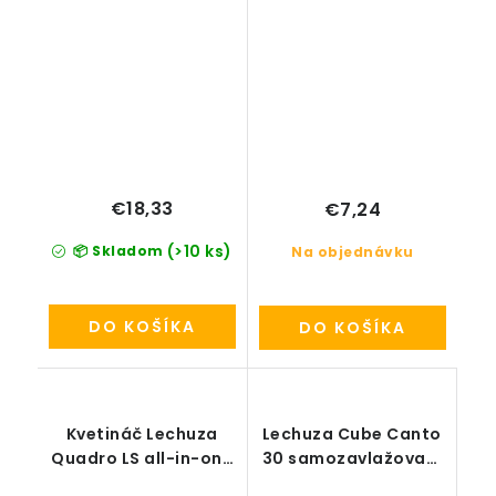
€18,33
€7,24
(>10 ks)
📦 Skladom
Na objednávku
DO KOŠÍKA
DO KOŠÍKA
Kvetináč Lechuza
Lechuza Cube Canto
Quadro LS all-in-one
30 samozavlažovací
set
set (bez deliaceho