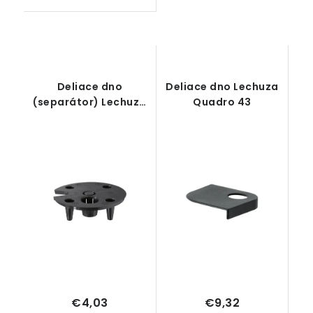
Deliace dno
Deliace dno Lechuza
(separátor) Lechuza
Quadro 43
Classico 28
€4,03
€9,32