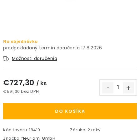
PRÍSLUŠENSTVO
KVETINÁČE
KVETINÁČE A OBALY NA RASTLINY
Na objednávku
17.8.2026
ZNAČKY
Možnosti doručenia
Obchodné podmienky
€727,30
/ ks
Podmienky ochrany osobných údajov
O nás
€591,30 bez DPH
Spôsoby platby
Informácie o doprave
Jednotková cena:
Kontakt / Právne údaje
DO KOŠÍKA
Kód tovaru:
18419
Záruka
:
2 roky
Značka:
fleur ami GmbH