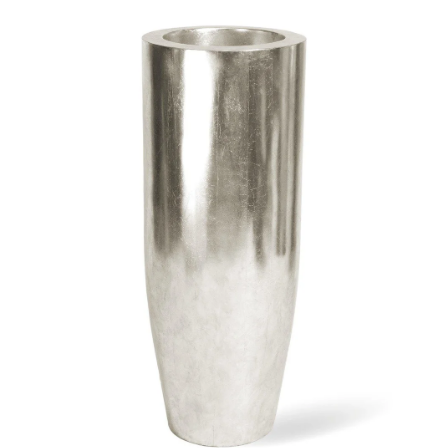
ODBORNÉ ČLÁNKY
MACHOVÉ STENY
INTERIÉROVÉ DEKORÁCIE
BLOG
NA OBJEDNÁVKU
AKCIA
NOVINKY
TEDE
SUBSTRÁTY A HNOJIVÁ