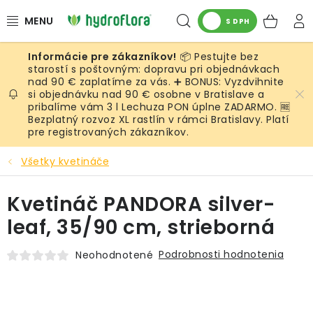
Prejsť
Hľadať
NÁK
na
S DPH
obsah
KOŠ
📦 Pestujte bez
RASTLINY
starostí s poštovným: dopravu pri objednávkach
nad 90 € zaplatíme za vás. ➕ BONUS: Vyzdvihnite
si objednávku nad 90 € osobne v Bratislave a
UMELÉ RASTLINY
pribalíme vám 3 l Lechuza PON úplne ZADARMO. 🆓
Bezplatný rozvoz XL rastlín v rámci Bratislavy. Platí
KVETINÁČE
pre registrovaných zákazníkov.
Všetky kvetináče
SUBSTRÁTY A PRÍSLUŠENSTVO
Kvetináč PANDORA silver-
SERVIS INTERIÉROVEJ ZELENE
leaf, 35/90 cm, strieborná
MACHY
Podrobnosti hodnotenia
Neohodnotené
ŽIVÉ STENY