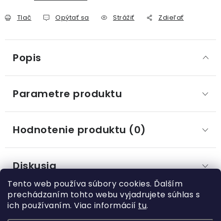
Tlač
Opýtať sa
Strážiť
Zdieľať
Popis
Parametre produktu
Hodnotenie produktu (0)
Diskusia
Tento web používa súbory cookies. Ďalším
prechádzaním tohto webu vyjadrujete súhlas s
ich používaním. Viac informácií
tu
.
Z