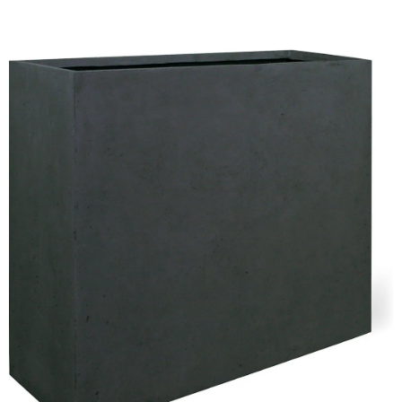
ODBORNÉ ČLÁNKY
MACHOVÉ STENY
INTERIÉROVÉ DEKORÁCIE
BLOG
NA OBJEDNÁVKU
AKCIA
NOVINKY
TEDE
SUBSTRÁTY A HNOJIVÁ