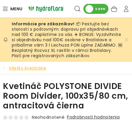
Prejsť
Hľadať
NÁK
na
S DPH
obsah
KOŠ
📦 Pestujte bez
RASTLINY
starostí s poštovným: dopravu pri objednávkach
nad 100 € zaplatíme za vás. ➕ BONUS: Vyzdvihnite
si objednávku nad 100€ osobne v Bratislave a
UMELÉ RASTLINY
pribalíme vám 3 l Lechuza PON úplne ZADARMO. 🆓
Bezplatný Rozvoz XL rastlín v rámci Bratislavy.
KVETINÁČE
Platí pre registrovaných zákazníkov.
Všetky kvetináče
SUBSTRÁTY A PRÍSLUŠENSTVO
Kvetináč POLYSTONE DIVIDE
SERVIS INTERIÉROVEJ ZELENE
Room Divider, 100x35/80 cm,
MACHY
antracitová čierna
ŽIVÉ STENY
Podrobnosti hodnotenia
Neohodnotené