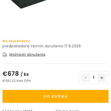
PRÍSLUŠENSTVO
KVETINÁČE
KVETINÁČE A OBALY NA RASTLINY
Na objednávku
ZNAČKY
17.8.2026
Možnosti doručenia
Obchodné podmienky
Podmienky ochrany osobných údajov
O nás
€678
Spôsoby platby
Informácie o doprave
/ ks
€551,22 bez DPH
Kontakt / Právne údaje
Jednotková cena:
DO KOŠÍKA