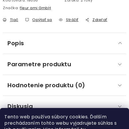
Kód tovaru:
18056
Záruka
:
2 roky
Značka:
fleur ami GmbH
Tlač
Opýtať sa
Strážiť
Zdieľať
Popis
Parametre produktu
Hodnotenie produktu (0)
Diskusia
Tento web používa súbory cookies. Ďalším
prechádzaním tohto webu vyjadrujete súhlas s