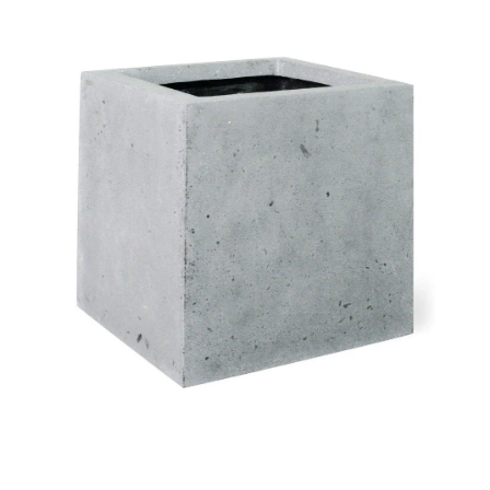
ODBORNÉ ČLÁNKY
MACHOVÉ STENY
INTERIÉROVÉ DEKORÁCIE
BLOG
NA OBJEDNÁVKU
AKCIA
NOVINKY
TEDE
SUBSTRÁTY A HNOJIVÁ