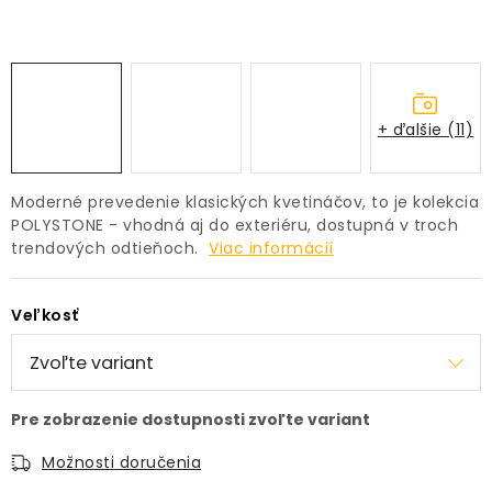
PRÍSLUŠENSTVO
KVETINÁČE
+ ďalšie (11)
KVETINÁČE A OBALY NA RASTLINY
ZNAČKY
Moderné prevedenie klasických kvetináčov, to je kolekcia
POLYSTONE - vhodná aj do exteriéru, dostupná v troch
trendových odtieňoch.
Viac informácií
Obchodné podmienky
Podmienky ochrany osobných údajov
O nás
Veľkosť
Spôsoby platby
Informácie o doprave
Kontakt / Právne údaje
Možnosti doručenia