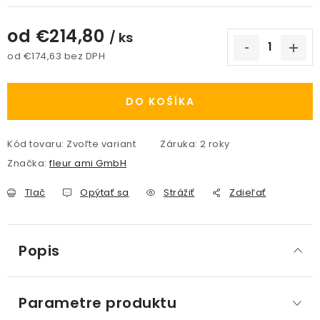
od
€214,80
/ ks
od
€174,63
bez DPH
Jednotková cena:
DO KOŠÍKA
Kód tovaru:
Zvoľte variant
Záruka
:
2 roky
Značka:
fleur ami GmbH
Tlač
Opýtať sa
Strážiť
Zdieľať
Popis
Parametre produktu