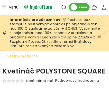
Prejsť
Hľadať
NÁK
na
S DPH
obsah
KOŠ
📦 Pestujte bez
RASTLINY
starostí s poštovným: dopravu pri objednávkach
nad 100 € zaplatíme za vás. ➕ BONUS: Vyzdvihnite
si objednávku nad 100€ osobne v Bratislave a
UMELÉ RASTLINY
pribalíme vám 3 l Lechuza PON úplne ZADARMO. 🆓
Bezplatný Rozvoz XL rastlín v rámci Bratislavy.
KVETINÁČE
Platí pre registrovaných zákazníkov.
Všetky kvetináče
SUBSTRÁTY A PRÍSLUŠENSTVO
Kvetináč POLYSTONE SQUARE
SERVIS INTERIÉROVEJ ZELENE
Podrobnosti hodnotenia
Neohodnotené
MACHY
ŽIVÉ STENY