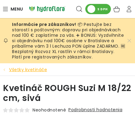
Prejsť
Hľadať
NÁK
na
S DPH
obsah
KOŠ
📦 Pestujte bez
RASTLINY
starostí s poštovným: dopravu pri objednávkach
nad 100 € zaplatíme za vás. ➕ BONUS: Vyzdvihnite
si objednávku nad 100€ osobne v Bratislave a
UMELÉ RASTLINY
pribalíme vám 3 l Lechuza PON úplne ZADARMO. 🆓
Bezplatný Rozvoz XL rastlín v rámci Bratislavy.
KVETINÁČE
Platí pre registrovaných zákazníkov.
Všetky kvetináče
SUBSTRÁTY A PRÍSLUŠENSTVO
Kvetináč ROUGH Suzi M 18/22
SERVIS INTERIÉROVEJ ZELENE
cm, sivá
MACHY
Podrobnosti hodnotenia
Neohodnotené
ŽIVÉ STENY