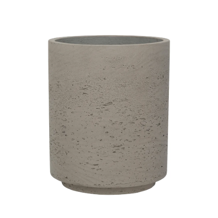
ODBORNÉ ČLÁNKY
MACHOVÉ STENY
INTERIÉROVÉ DEKORÁCIE
BLOG
NA OBJEDNÁVKU
AKCIA
NOVINKY
TEDE
SUBSTRÁTY A HNOJIVÁ