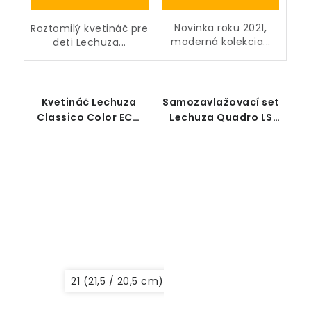
Novinka roku 2021,
Roztomilý kvetináč pre
moderná kolekcia...
deti Lechuza...
Kvetináč Lechuza
Samozavlažovací set
Classico Color ECO
Lechuza Quadro LS
all-in-one
35 (bez deliaceho
dna)
21 (21,5 / 20,5 cm)
43 (42 / 39,5 cm)
35 (3