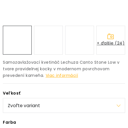
PRÍSLUŠENSTVO
KVETINÁČE
KVETINÁČE A OBALY NA RASTLINY
+ ďalšie (24)
ZNAČKY
Samozavlažovací kvetináč Lechuza Canto Stone Low v
Obchodné podmienky
tvare pravidelnej kocky v modernom povrchovom
prevedení kameňa.
Viac informácií
Podmienky ochrany osobných údajov
O nás
Spôsoby platby
Informácie o doprave
Veľkosť
Kontakt / Právne údaje
Farba