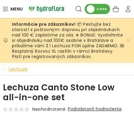
Prejsť
Hľadať
NÁK
na
S DPH
obsah
KOŠ
📦 Pestujte bez
RASTLINY
starostí s poštovným: dopravu pri objednávkach
nad 100 € zaplatíme za vás. ➕ BONUS: Vyzdvihnite
si objednávku nad 100€ osobne v Bratislave a
UMELÉ RASTLINY
pribalíme vám 3 l Lechuza PON úplne ZADARMO. 🆓
Bezplatný Rozvoz XL rastlín v rámci Bratislavy.
KVETINÁČE
Platí pre registrovaných zákazníkov.
Lechuza
SUBSTRÁTY A PRÍSLUŠENSTVO
Lechuza Canto Stone Low
SERVIS INTERIÉROVEJ ZELENE
all-in-one set
MACHY
Podrobnosti hodnotenia
Neohodnotené
ŽIVÉ STENY