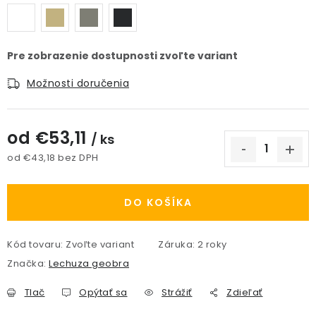
Možnosti doručenia
od
€53,11
/ ks
od
€43,18
bez DPH
Jednotková cena:
DO KOŠÍKA
Kód tovaru:
Zvoľte variant
Záruka
:
2 roky
Značka:
Lechuza geobra
Tlač
Opýtať sa
Strážiť
Zdieľať