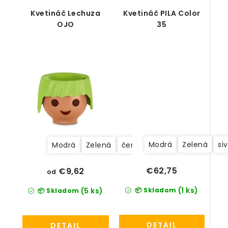
Kvetináč Lechuza
Kvetináč PILA Color
OJO
35
Modrá
Zelená
si
Modrá
Zelená
červená
čierna
ružová
€62,75
€9,62
od
(1 ks)
📦 Skladom
(5 ks)
📦 Skladom
DETAIL
DETAIL