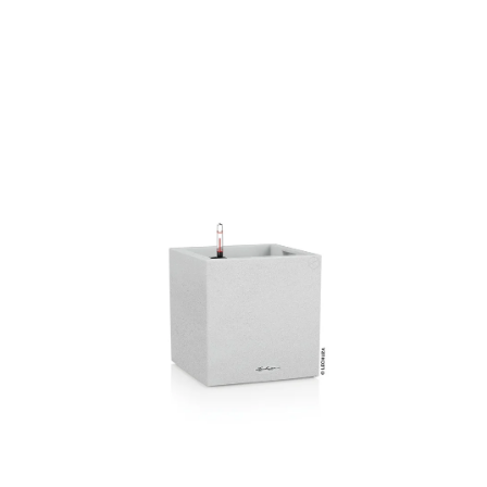
ODBORNÉ ČLÁNKY
MACHOVÉ STENY
INTERIÉROVÉ DEKORÁCIE
BLOG
NA OBJEDNÁVKU
AKCIA
NOVINKY
TEDE
SUBSTRÁTY A HNOJIVÁ