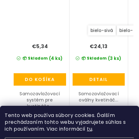
bielo-sivá
bielo-ze
€5,34
€24,13
(4 ks)
(3 ks)
📦 Skladom
📦 Skladom
DO KOŠÍKA
DETAIL
Samozavlažovací
Samozavlažovací
systém pre
oválny kvetináč...
kvetináče...
Tento web používa súbory cookies. Ďalším
prechádzaním tohto webu vyjadrujete súhlas s
ich používaním. Viac informácií
tu
.
Z