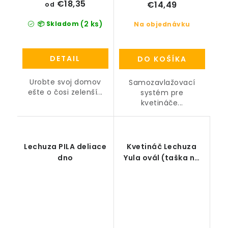
€18,35
€14,49
od
(2 ks)
📦 Skladom
Na objednávku
DETAIL
DO KOŠÍKA
Urobte svoj domov
Samozavlažovací
ešte o čosi zelenší...
systém pre
kvetináče...
Lechuza PILA deliace
Kvetináč Lechuza
dno
Yula ovál (taška na
rastliny) all-in-one
set