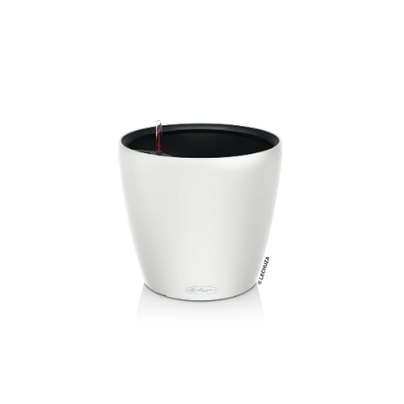
ODBORNÉ ČLÁNKY
MACHOVÉ STENY
INTERIÉROVÉ DEKORÁCIE
BLOG
NA OBJEDNÁVKU
AKCIA
NOVINKY
TEDE
SUBSTRÁTY A HNOJIVÁ