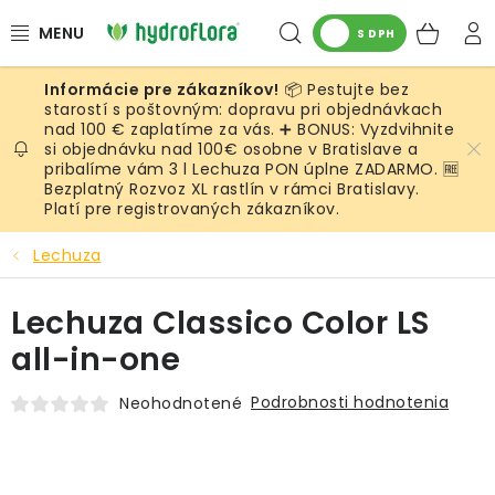
Prejsť
Hľadať
NÁK
na
S DPH
obsah
KOŠ
📦 Pestujte bez
RASTLINY
starostí s poštovným: dopravu pri objednávkach
nad 100 € zaplatíme za vás. ➕ BONUS: Vyzdvihnite
si objednávku nad 100€ osobne v Bratislave a
UMELÉ RASTLINY
pribalíme vám 3 l Lechuza PON úplne ZADARMO. 🆓
Bezplatný Rozvoz XL rastlín v rámci Bratislavy.
KVETINÁČE
Platí pre registrovaných zákazníkov.
Lechuza
SUBSTRÁTY A PRÍSLUŠENSTVO
Lechuza Classico Color LS
SERVIS INTERIÉROVEJ ZELENE
all-in-one
MACHY
Podrobnosti hodnotenia
Neohodnotené
ŽIVÉ STENY