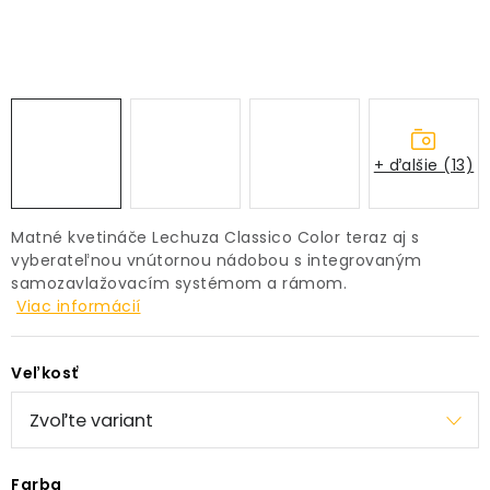
PRÍSLUŠENSTVO
KVETINÁČE
KVETINÁČE A OBALY NA RASTLINY
+ ďalšie (13)
ZNAČKY
Matné kvetináče Lechuza Classico Color teraz aj s
Obchodné podmienky
vyberateľnou vnútornou nádobou s integrovaným
samozavlažovacím systémom a rámom.
Podmienky ochrany osobných údajov
O nás
Viac informácií
Spôsoby platby
Informácie o doprave
Kontakt / Právne údaje
Veľkosť
Farba