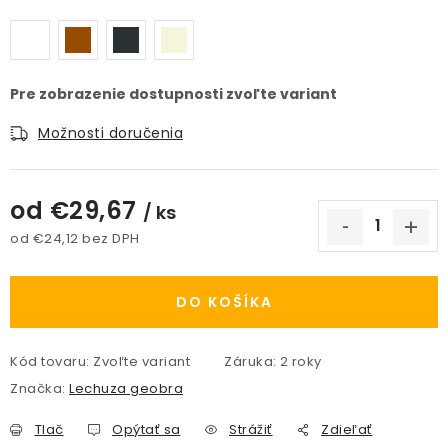
Možnosti doručenia
od
€29,67
/ ks
od
€24,12
bez DPH
Jednotková cena:
DO KOŠÍKA
Kód tovaru:
Zvoľte variant
Záruka
:
2 roky
Značka:
Lechuza geobra
Tlač
Opýtať sa
Strážiť
Zdieľať