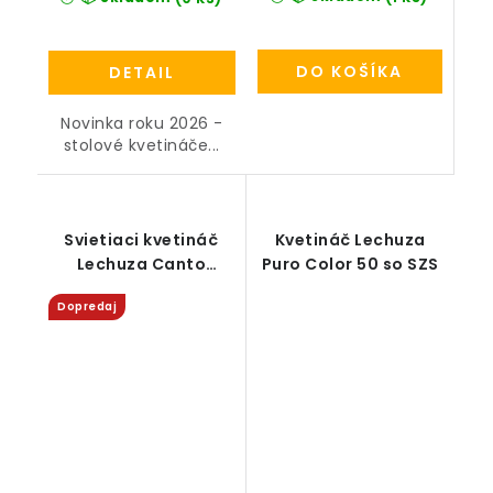
DO KOŠÍKA
DETAIL
Novinka roku 2026 -
stolové kvetináče...
Svietiaci kvetináč
Kvetináč Lechuza
Lechuza Canto
Puro Color 50 so SZS
Slatestone/Bridlica
Dopredaj
High LED all-in-one
set