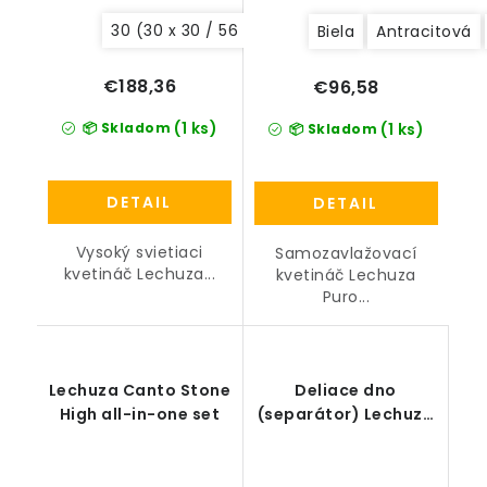
30 (30 x 30 / 56 cm)
Biela
Antracitová
€188,36
€96,58
(1 ks)
📦 Skladom
(1 ks)
📦 Skladom
DETAIL
DETAIL
Vysoký svietiaci
Samozavlažovací
kvetináč Lechuza...
kvetináč Lechuza
Puro...
Lechuza Canto Stone
Deliace dno
High all-in-one set
(separátor) Lechuza
CANTO 30, CUBE 30