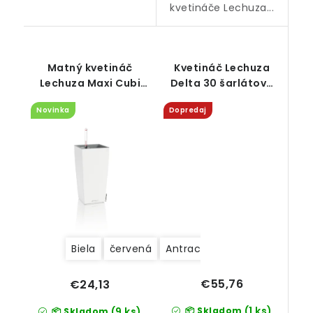
kvetináče Lechuza...
Matný kvetináč
Kvetináč Lechuza
Lechuza Maxi Cubi
Delta 30 šarlátovo
all-in-one set
červená vysoký lesk
Novinka
Dopredaj
Biela
červená
Antracitová
€55,76
€24,13
(1 ks)
📦 Skladom
(9 ks)
📦 Skladom