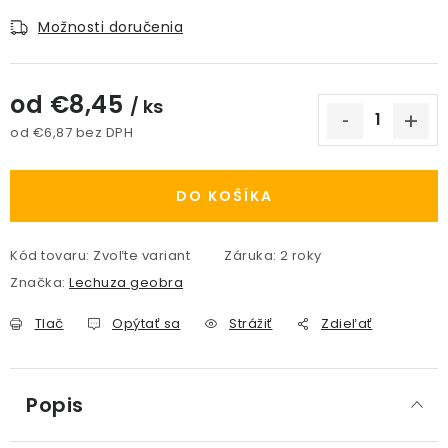
Možnosti doručenia
od
€8,45
/ ks
od
€6,87
bez DPH
Jednotková cena:
DO KOŠÍKA
Kód tovaru:
Zvoľte variant
Záruka
:
2 roky
Značka:
Lechuza geobra
Tlač
Opýtať sa
Strážiť
Zdieľať
Popis