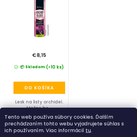
€8,15
(>10 ks)
📦 Skladom
DO KOŠÍKA
Lesk na listy orchideí.
Možno ho...
Tento web používa súbory cookies. Ďalším
prechádzaním tohto webu vyjadrujete súhlas s
ich používaním. Viac informácií
tu
.
Z