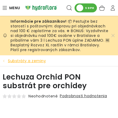
Prejsť
Hľadať
NÁK
na
S DPH
obsah
KOŠ
📦 Pestujte bez
RASTLINY
starostí s poštovným: dopravu pri objednávkach
nad 100 € zaplatíme za vás. ➕ BONUS: Vyzdvihnite
si objednávku nad 100€ osobne v Bratislave a
UMELÉ RASTLINY
pribalíme vám 3 l Lechuza PON úplne ZADARMO. 🆓
Bezplatný Rozvoz XL rastlín v rámci Bratislavy.
KVETINÁČE
Platí pre registrovaných zákazníkov.
Substráty a zeminy
SUBSTRÁTY A PRÍSLUŠENSTVO
Lechuza Orchid PON
SERVIS INTERIÉROVEJ ZELENE
substrát pre orchidey
MACHY
Podrobnosti hodnotenia
Neohodnotené
ŽIVÉ STENY