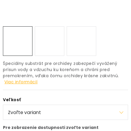
PRÍSLUŠENSTVO
KVETINÁČE
KVETINÁČE A OBALY NA RASTLINY
ZNAČKY
Špeciálny substrát pre orchidey zabezpečí vyvážený
Obchodné podmienky
prísun vody a vdzuchu ku koreňom a chráni pred
premokrením, vďaka čomu orchidey krásne zakvitnú.
Podmienky ochrany osobných údajov
O nás
Viac informácií
Spôsoby platby
Informácie o doprave
Kontakt / Právne údaje
Veľkosť