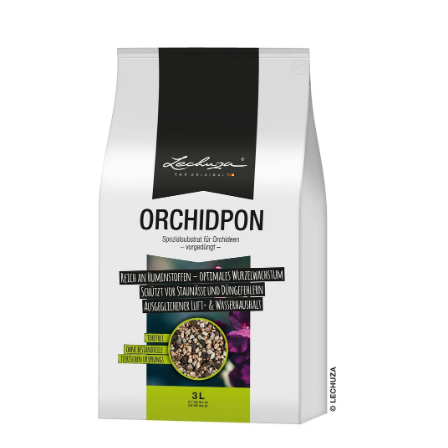
ODBORNÉ ČLÁNKY
MACHOVÉ STENY
INTERIÉROVÉ DEKORÁCIE
BLOG
NA OBJEDNÁVKU
AKCIA
NOVINKY
TEDE
SUBSTRÁTY A HNOJIVÁ