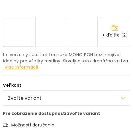
PRÍSLUŠENSTVO
KVETINÁČE
+ ďalšie (2)
KVETINÁČE A OBALY NA RASTLINY
ZNAČKY
Univerzálny substrát Lechuza MONO PON bez hnojiva,
ideálny pre všetky rastliny. Skvelý aj ako drenážna vrstva.
Viac informácií
Obchodné podmienky
Podmienky ochrany osobných údajov
O nás
Veľkosť
Spôsoby platby
Informácie o doprave
Kontakt / Právne údaje
Možnosti doručenia