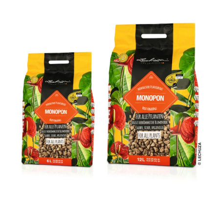
ODBORNÉ ČLÁNKY
MACHOVÉ STENY
INTERIÉROVÉ DEKORÁCIE
BLOG
NA OBJEDNÁVKU
AKCIA
NOVINKY
TEDE
SUBSTRÁTY A HNOJIVÁ