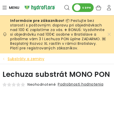
Prejsť
Hľadať
NÁK
na
S DPH
obsah
KOŠ
📦 Pestujte bez
RASTLINY
starostí s poštovným: dopravu pri objednávkach
nad 100 € zaplatíme za vás. ➕ BONUS: Vyzdvihnite
si objednávku nad 100€ osobne v Bratislave a
UMELÉ RASTLINY
pribalíme vám 3 l Lechuza PON úplne ZADARMO. 🆓
Bezplatný Rozvoz XL rastlín v rámci Bratislavy.
KVETINÁČE
Platí pre registrovaných zákazníkov.
Substráty a zeminy
SUBSTRÁTY A PRÍSLUŠENSTVO
Lechuza substrát MONO PON
SERVIS INTERIÉROVEJ ZELENE
Podrobnosti hodnotenia
Neohodnotené
MACHY
ŽIVÉ STENY