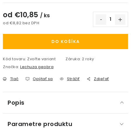
od
€10,85
/ ks
od
€8,82
bez DPH
Jednotková cena:
DO KOŠÍKA
Kód tovaru:
Zvoľte variant
Záruka
:
2 roky
Značka:
Lechuza geobra
Tlač
Opýtať sa
Strážiť
Zdieľať
Popis
Parametre produktu