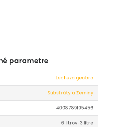
né parametre
Lechuza geobra
Substráty a Zeminy
4008789195456
6 litrov, 3 litre