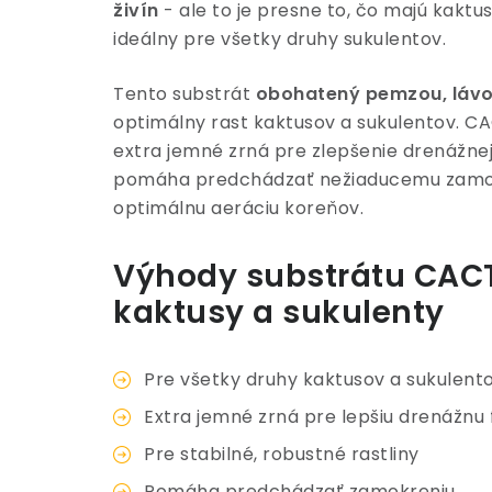
živín
- ale to je presne to, čo majú kaktus
ideálny pre všetky druhy sukulentov.
Tento substrát
obohatený pemzou, lávo
optimálny rast kaktusov a sukulentov. 
extra jemné zrná pre zlepšenie drenážnej
pomáha predchádzať nežiaducemu zamokr
optimálnu aeráciu koreňov.
Výhody substrátu CAC
kaktusy a sukulenty
Pre všetky druhy kaktusov a sukulent
Extra jemné zrná pre lepšiu drenážnu 
Pre stabilné, robustné rastliny
Pomáha predchádzať zamokreniu