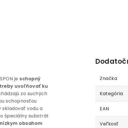
Dodatoč
Značka
USPON je
schopný
treby uvoľňovať ku
ochádzajú zo suchých
Kategória
kou schopnosťou
 skladovať vodu a
EAN
o špeciálny substrát
e nízkym obsahom
Veľkosť