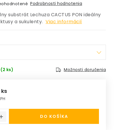
Podrobnosti hodnotenia
eohodnotené
lny substrát Lechuza CACTUS PON ideálny
ktusy a sukulenty.
Viac informácií
m
(2 ks)
Možnosti doručenia
 ks
DPH
á cena:
DO KOŠÍKA