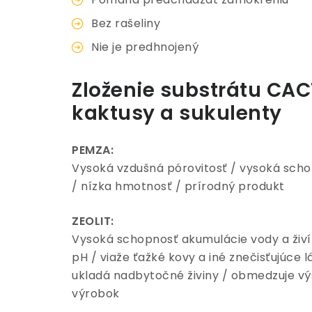
Bez rašeliny
Nie je predhnojený
Zloženie substrátu CA
kaktusy a sukulenty
PEMZA:
Vysoká vzdušná pórovitosť / vysoká sch
/ nízka hmotnosť / prírodný produkt
ZEOLIT:
Vysoká schopnosť akumulácie vody a živín
pH / viaže ťažké kovy a iné znečisťujúce 
ukladá nadbytočné živiny / obmedzuje výs
výrobok