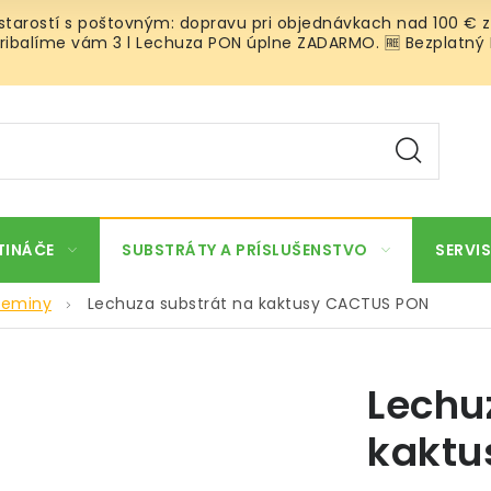
 starostí s poštovným: dopravu pri objednávkach nad 100 € z
ibalíme vám 3 l Lechuza PON úplne ZADARMO. 🆓 Bezplatný Roz
TINÁČE
SUBSTRÁTY A PRÍSLUŠENSTVO
SERVIS
zeminy
Lechuza substrát na kaktusy CACTUS PON
Lechu
kaktu