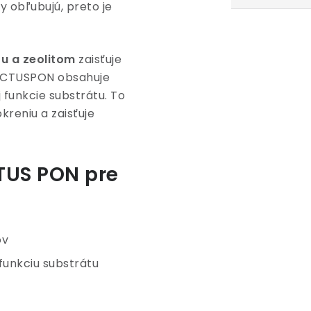
y obľubujú, preto je
u a zeolitom
zaisťuje
CACTUSPON obsahuje
 funkcie substrátu. To
eniu a zaisťuje
TUS PON pre
ov
funkciu substrátu