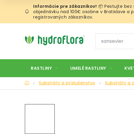
Prejsť
📦 Pestujte bez
na
objednávku nad 100€ osobne v Bratislave a pr
obsah
registrovaných zákazníkov.
RASTLINY
UMELÉ RASTLINY
KVE
Domov
Substráty a príslušenstvo
Substráty a 