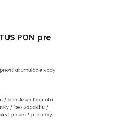
CTUS PON pre
opnosť akumulácie vody
 / stabilizuje hodnotu
látky / bez zápachu /
kyt plesní / prírodný