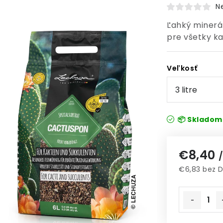
N
Ľahký minerá
pre všetky ka
Veľkosť
📦 Sklado
€8,40
/
€6,83 bez 
Jednotkov