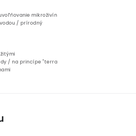
uvoľňovanie mikroživín
vodou / prírodný
žitými
y / na princípe "terra
inami
u