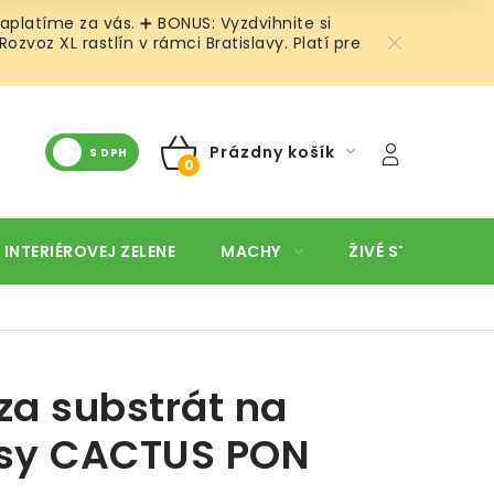
aplatíme za vás. ➕ BONUS: Vyzdvihnite si
voz XL rastlín v rámci Bratislavy. Platí pre
Prázdny košík
S DPH
NÁKUPNÝ
KOŠÍK
 INTERIÉROVEJ ZELENE
MACHY
ŽIVÉ STENY
O
za substrát na
sy CACTUS PON