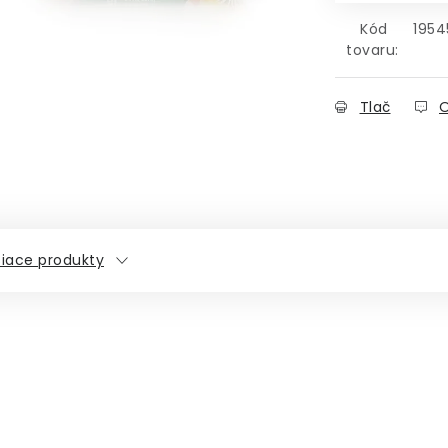
Kód
1954
tovaru:
Tlač
O
siace produkty