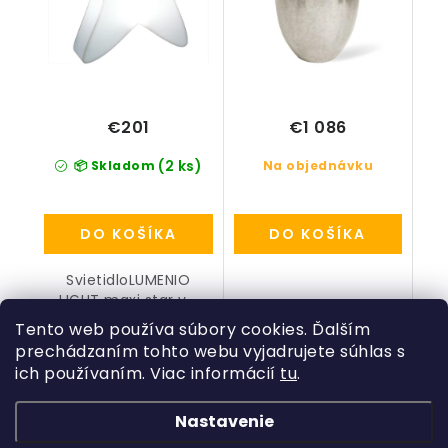
€201
€1 086
(2 ks)
📦 Skladom
Na objednávku
DO KOŠÍKA
DO KOŠÍKA
SvietidloLUMENIO
LIGHT maxi star v...
Tento web používa súbory cookies. Ďalším
prechádzaním tohto webu vyjadrujete súhlas s
ich používaním. Viac informácií
tu
.
Z
á
Nastavenie
Kategórie
p