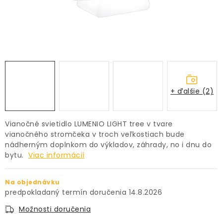
PRÍSLUŠENSTVO
KVETINÁČE
KVETINÁČE A OBALY NA RASTLINY
ZNAČKY
+ ďalšie (2)
Obchodné podmienky
Vianočné svietidlo LUMENIO LIGHT tree v tvare
Podmienky ochrany osobných údajov
O nás
vianočného stromčeka v troch veľkostiach bude
nádherným doplnkom do výkladov, záhrady, no i dnu do
Spôsoby platby
Informácie o doprave
bytu.
Viac informácií
Kontakt / Právne údaje
Na objednávku
14.8.2026
Možnosti doručenia