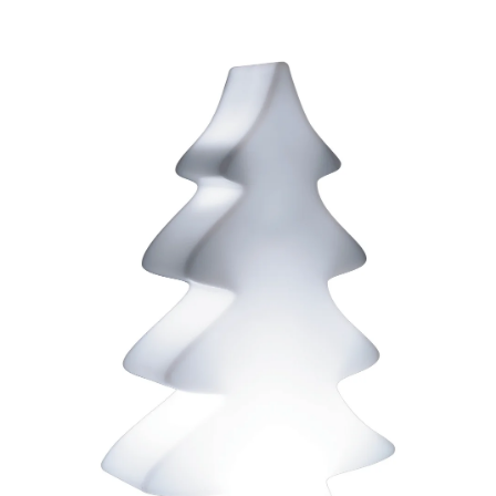
ODBORNÉ ČLÁNKY
MACHOVÉ STENY
INTERIÉROVÉ DEKORÁCIE
BLOG
NA OBJEDNÁVKU
AKCIA
NOVINKY
TEDE
SUBSTRÁTY A HNOJIVÁ