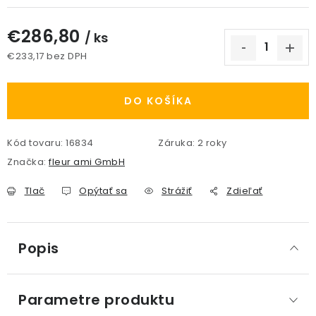
€286,80
/ ks
€233,17 bez DPH
Jednotková cena:
DO KOŠÍKA
Kód tovaru:
16834
Záruka
:
2 roky
Značka:
fleur ami GmbH
Tlač
Opýtať sa
Strážiť
Zdieľať
Popis
Parametre produktu