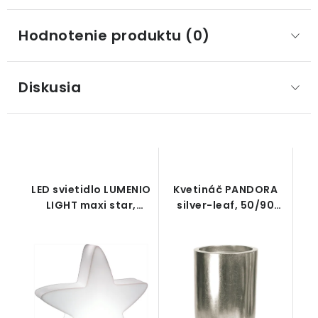
Hodnotenie produktu (0)
Diskusia
LED svietidlo LUMENIO
Kvetináč PANDORA
LIGHT maxi star,
silver-leaf, 50/90
farebná, int./ext.
cm, strieborná
72x15/70cm