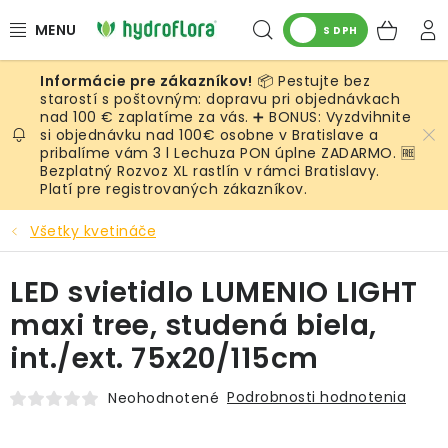
Prejsť
Hľadať
NÁK
na
S DPH
obsah
KOŠ
📦 Pestujte bez
RASTLINY
starostí s poštovným: dopravu pri objednávkach
nad 100 € zaplatíme za vás. ➕ BONUS: Vyzdvihnite
si objednávku nad 100€ osobne v Bratislave a
UMELÉ RASTLINY
pribalíme vám 3 l Lechuza PON úplne ZADARMO. 🆓
Bezplatný Rozvoz XL rastlín v rámci Bratislavy.
KVETINÁČE
Platí pre registrovaných zákazníkov.
Všetky kvetináče
SUBSTRÁTY A PRÍSLUŠENSTVO
LED svietidlo LUMENIO LIGHT
SERVIS INTERIÉROVEJ ZELENE
maxi tree, studená biela,
MACHY
int./ext. 75x20/115cm
ŽIVÉ STENY
Podrobnosti hodnotenia
Neohodnotené