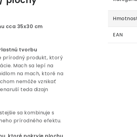
/ plochý
Hmotnos
hu cca 35x30 cm
EAN
vlastnú tvorbu
e prírodný produkt, ktorý
zácie. Mach sa lepí na
pidlom na mach, ktoré na
machom nemôže vznikať
nenaruší teda dizajn
tejšie sa kombinuje s
eho prírodného efektu.
hu, ktoré pokryje plochu