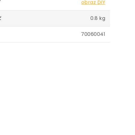
obraz DIY
ť
0.8 kg
70060041