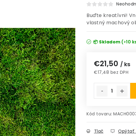
Neohodn
Buďte kreatívni! Vn
vlastný machový o
📦 Skladom
(>10 k
€21,50
/ ks
€17,48 bez DPH
Jednotková cena
Kód tovaru:
MACH000
Tlač
Opýtať 