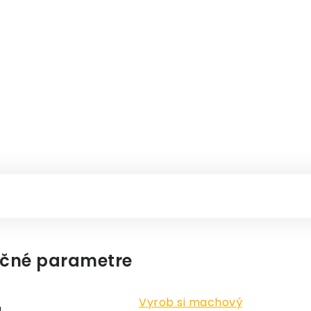
čné parametre
Vyrob si machový
a