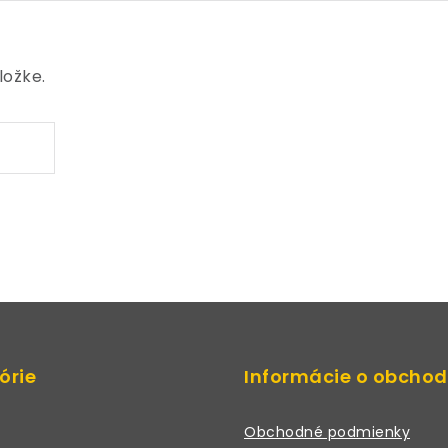
ložke.
órie
Informácie o obcho
Obchodné podmienky