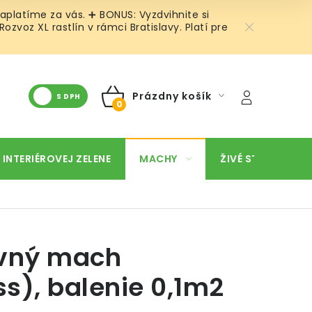
aplatíme za vás. ➕ BONUS: Vyzdvihnite si
voz XL rastlín v rámci Bratislavy. Platí pre
Prázdny košík
S DPH
NÁKUPNÝ
KOŠÍK
 INTERIÉROVEJ ZELENE
MACHY
ŽIVÉ STENY
O
ovný mach
s), balenie 0,1m2