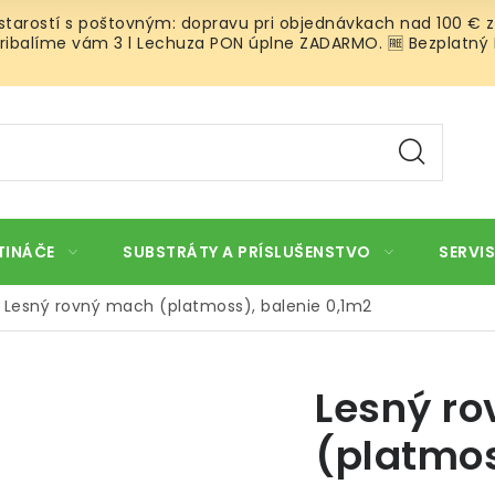
 starostí s poštovným: dopravu pri objednávkach nad 100 € z
ibalíme vám 3 l Lechuza PON úplne ZADARMO. 🆓 Bezplatný Roz
TINÁČE
SUBSTRÁTY A PRÍSLUŠENSTVO
SERVIS
Lesný rovný mach (platmoss), balenie 0,1m2
Lesný r
(platmos