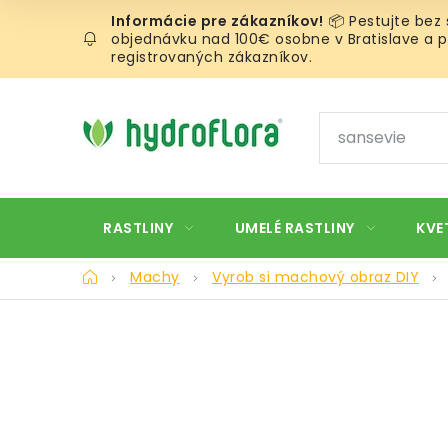
Prejsť
📦 Pestujte bez
na
objednávku nad 100€ osobne v Bratislave a pr
obsah
registrovaných zákazníkov.
RASTLINY
UMELÉ RASTLINY
KVE
Domov
Machy
Vyrob si machový obraz DIY