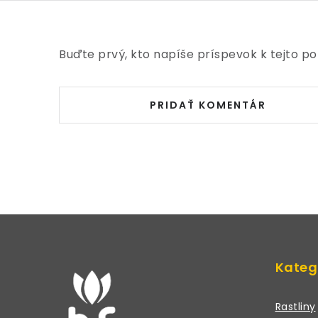
Buďte prvý, kto napíše príspevok k tejto po
PRIDAŤ KOMENTÁR
Z
á
Kateg
p
ä
Rastliny