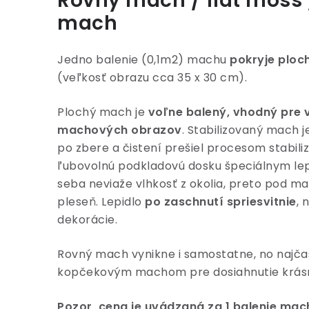
Rovný mach / flat moss 
mach
Jedno balenie (0,1m2) machu
pokryje ploc
(veľkosť obrazu cca 35 x 30 cm).
Plochý mach je
voľne balený, vhodný pre 
machových obrazov
. Stabilizovaný mach j
po zbere a čistení prešiel procesom stabili
ľubovolnú podkladovú dosku špeciálnym le
seba neviaže vlhkosť z okolia, preto pod 
pleseň. Lepidlo
po zaschnutí spriesvitnie
, 
dekorácie.
Rovný mach vynikne i samostatne, no najčas
kopčekovým machom pre dosiahnutie krásn
Pozor, cena je uvádzaná za 1 balenie mac