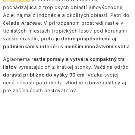
PRÍSLUŠENSTVO
pochádzajúca z tropických oblastí juhovýchodnej
Ázie, najmä z Indonézie a okolitých oblastí. Patrí do
KVETINÁČE
čeľade
Araceae
. V prirodzenom prostredí rastie v
tienistých miestach tropických lesov pod korunami
KVETINÁČE A OBALY NA RASTLINY
väčších rastlín, preto
je dobre prispôsobená aj
podmienkam v interiéri s menším množstvom svetla
.
ZNAČKY
Aglaonema
rastie pomaly a vytvára kompaktný trs
listov
vyrastajúcich z krátkej stonky. Väčšina odrôd
Obchodné podmienky
dorastá približne do výšky 90 cm
. Vďaka svojej
Podmienky ochrany osobných údajov
O nás
nenáročnosti patrí medzi vhodné izbové rastliny aj
Spôsoby platby
Informácie o doprave
pre začínajúcich pestovateľov.
Kontakt / Právne údaje