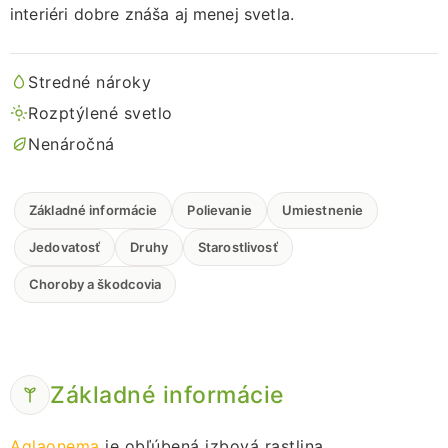
ODBORNÉ ČLÁNKY
interiéri dobre znáša aj menej svetla.
MACHOVÉ STENY
Stredné nároky
INTERIÉROVÉ DEKORÁCIE
Rozptýlené svetlo
Nenáročná
BLOG
NA OBJEDNÁVKU
Základné informácie
Polievanie
Umiestnenie
Jedovatosť
Druhy
Starostlivosť
AKCIA
Choroby a škodcovia
NOVINKY
TEDE
Základné informácie
SUBSTRÁTY A HNOJIVÁ
Aglaonema
je obľúbená izbová rastlina