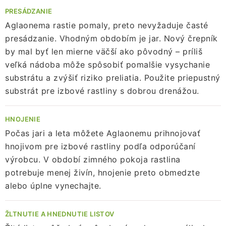
PRESÁDZANIE
Aglaonema rastie pomaly, preto nevyžaduje časté
presádzanie. Vhodným obdobím je jar. Nový črepník
by mal byť len mierne väčší ako pôvodný – príliš
veľká nádoba môže spôsobiť pomalšie vysychanie
substrátu a zvýšiť riziko preliatia. Použite priepustný
substrát pre izbové rastliny s dobrou drenážou.
HNOJENIE
Počas jari a leta môžete Aglaonemu prihnojovať
hnojivom pre izbové rastliny podľa odporúčaní
výrobcu. V období zimného pokoja rastlina
potrebuje menej živín, hnojenie preto obmedzte
alebo úplne vynechajte.
ŽLTNUTIE A HNEDNUTIE LISTOV