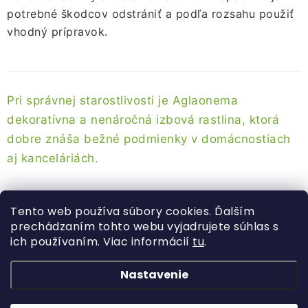
potrebné škodcov odstrániť a podľa rozsahu použiť
vhodný prípravok.
Pri správnej starostlivosti je Aglaonema
dekoratívna a nenáročná izbová rastlina, ktorá
dobre znáša bežné podmienky v domácnostiach
aj kanceláriách.
Tento web používa súbory cookies. Ďalším
prechádzaním tohto webu vyjadrujete súhlas s
ich používaním. Viac informácií
tu
.
Z
á
Nastavenie
Kategórie
p
ä
Rastliny