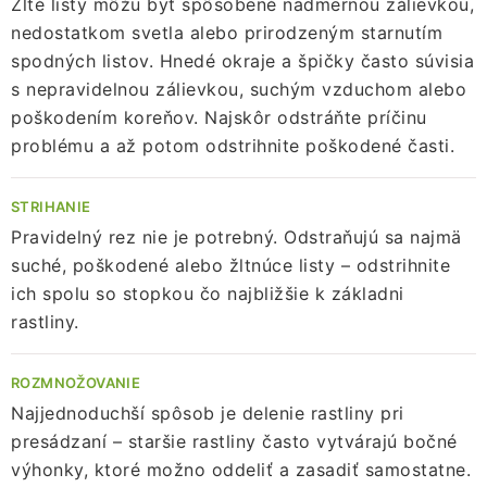
Žlté listy môžu byť spôsobené nadmernou zálievkou,
nedostatkom svetla alebo prirodzeným starnutím
spodných listov. Hnedé okraje a špičky často súvisia
s nepravidelnou zálievkou, suchým vzduchom alebo
poškodením koreňov. Najskôr odstráňte príčinu
problému a až potom odstrihnite poškodené časti.
STRIHANIE
Pravidelný rez nie je potrebný. Odstraňujú sa najmä
suché, poškodené alebo žltnúce listy – odstrihnite
ich spolu so stopkou čo najbližšie k základni
rastliny.
ROZMNOŽOVANIE
Najjednoduchší spôsob je delenie rastliny pri
presádzaní – staršie rastliny často vytvárajú bočné
výhonky, ktoré možno oddeliť a zasadiť samostatne.