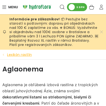
Prejsť
Hľadať
NÁK
na
S DPH
obsah
KOŠ
📦 Pestujte bez
RASTLINY
starostí s poštovným: dopravu pri objednávkach
nad 100 € zaplatíme za vás. ➕ BONUS: Vyzdvihnite
si objednávku nad 100€ osobne v Bratislave a
UMELÉ RASTLINY
pribalíme vám 3 l Lechuza PON úplne ZADARMO. 🆓
Bezplatný Rozvoz XL rastlín v rámci Bratislavy.
KVETINÁČE
Platí pre registrovaných zákazníkov.
Lexikón rastlín
SUBSTRÁTY A PRÍSLUŠENSTVO
Aglaonema
SERVIS INTERIÉROVEJ ZELENE
MACHY
Aglaonema je obľúbená izbová rastlina z tropických
oblastí juhovýchodnej Ázie, známa svojimi
ŽIVÉ STENY
dekoratívnymi listami so striebornými, bielymi či
červenými kresbami
. Patrí do čeľade áronovitých a v