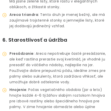
Má jasne zelené listy, ktoré rastú v elegantných
oblúkoch, a žltkasté stonky.
Areca triandra
: Tento druh je menej bežný, ale má
zaujímavé trojstenné stonky a jemnejšie listy, ktoré
jej dodávajú jedinečný vzhľad.
6. Starostlivosť a údržba
Presádzanie
: Areca nepotrebuje časté presádzanie,
ale keď rastlina prerastie svoj kvetináč, je vhodné ju
presadiť do väčšieho nádoby, najlepšie na jar.
Používajte dobre priepustnú pôdu, ideálne zmes pre
palmy alebo sukulenty, ktorá zadržiava vlhkosť, ale
umožňuje dobré odtekanie vody.
Hnojenie
: Počas vegetačného obdobia (jar a leto)
hnojte každé 4-6 týždňov slabým roztokom hnojiva
pre izbové rastliny alebo špeciálneho hnojiva pre
palmy. V zime hnojenie obmedzte alebo úplne