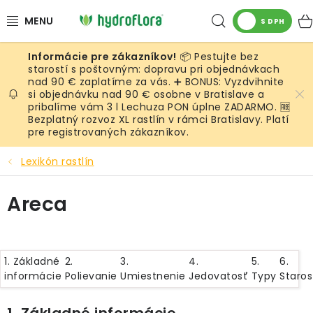
Prejsť
Hľadať
na
S DPH
obsah
📦 Pestujte bez
RASTLINY
starostí s poštovným: dopravu pri objednávkach
nad 90 € zaplatíme za vás. ➕ BONUS: Vyzdvihnite
si objednávku nad 90 € osobne v Bratislave a
UMELÉ RASTLINY
pribalíme vám 3 l Lechuza PON úplne ZADARMO. 🆓
Bezplatný rozvoz XL rastlín v rámci Bratislavy. Platí
KVETINÁČE
pre registrovaných zákazníkov.
Lexikón rastlín
SUBSTRÁTY A PRÍSLUŠENSTVO
Areca
SERVIS INTERIÉROVEJ ZELENE
MACHY
1. Základné
2.
3.
4.
5.
6.
informácie
Polievanie
Umiestnenie
Jedovatosť
Typy
Staros
ŽIVÉ STENY