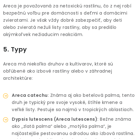
Areca je považovaná za netoxickú rastlinu, čo z nej robí
bezpečnú voľbu pre domácnosti s deťmi a domácimi
zvieratami. Je však vždy dobré zabezpečiť, aby deti
alebo zvieratá nežuli listy rastliny, aby sa predišlo
akýmkoľvek nežiaducim reakciám.
5. Typy
Areca má niekoľko druhov a kultivarov, ktoré sú
obľúbené ako izbové rastliny alebo v záhradnej
architektúre:
Areca catechu
: Známa aj ako betelová palma, tento
druh je typický pre svoje vysoké, štíhle kmene a
veľké listy. Pestuje sa najmä v tropických oblastiach.
Dypsis lutescens (Areca lutescens)
: Bežne známa
ako „zlatá palma“ alebo „motýlia palma“, je
najčastejšie pestovanou odrodou ako izbová rastlina.