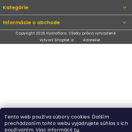
á
Kategórie
p
ä
Rastliny
Informácie o obchode
t
Kvetináče, črepníky
i
Copyright 2026
Hydroflora
. Všetky práva vyhradené.
Obchodné podmienky
Vytvoril Shoptet
a
Adatelier
Machové obrazy
e
Podmienky ochrany osobných údajov
Umelé kvety
Odstúpenie od zmluvy
Dekorácie
Spôsoby platby
Doplnky a príslušenstvo
Informácie o doprave
Právne údaje / Kontakt
Tento web používa súbory cookies. Ďalším
prechádzaním tohto webu vyjadrujete súhlas s ich
používaním. Viac informácií
tu
.