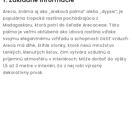
1. Základné informácie
ODBORNÉ ČLÁNKY
Areca, známa aj ako „areková palma“ alebo „dypsis“, je
MACHOVÉ STENY
populárna tropická rastlina pochádzajúca z
Madagaskaru, ktorá patrí do čeľade Arecaceae. Táto
INTERIÉROVÉ DEKORÁCIE
palma je veľmi obľúbená ako izbová rastlina vďaka
svojmu elegantnému vzhľadu a schopnosti čistiť vzduch.
Areca má dlhé, štíhle stonky, ktoré nesú množstvo
BLOG
tenkých, klenutých listov, čím vytvára vzdušnú a
príjemnú atmosféru v interiéroch. Môže dorásť do výšky
NA OBJEDNÁVKU
1,5 až 3 metre v interiéri, čo z nej robí výrazný
dekoratívny prvok.
AKCIA
NOVINKY
TEDE
SUBSTRÁTY A HNOJIVÁ