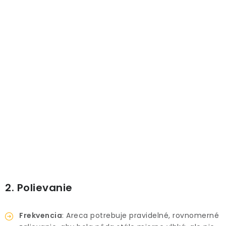
PRÍSLUŠENSTVO
KVETINÁČE
KVETINÁČE A OBALY NA RASTLINY
ZNAČKY
Obchodné podmienky
Podmienky ochrany osobných údajov
O nás
Spôsoby platby
Informácie o doprave
Kontakt / Právne údaje
2. Polievanie
Frekvencia
: Areca potrebuje pravidelné, rovnomerné