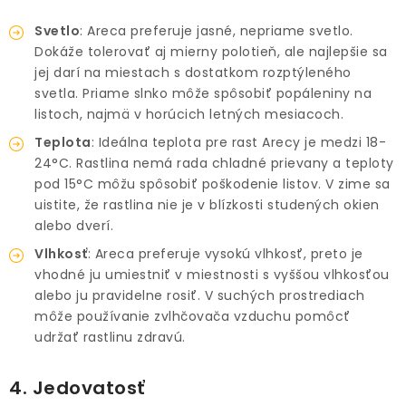
Svetlo
: Areca preferuje jasné, nepriame svetlo.
Dokáže tolerovať aj mierny polotieň, ale najlepšie sa
jej darí na miestach s dostatkom rozptýleného
svetla. Priame slnko môže spôsobiť popáleniny na
listoch, najmä v horúcich letných mesiacoch.
Teplota
: Ideálna teplota pre rast Arecy je medzi 18-
24°C. Rastlina nemá rada chladné prievany a teploty
pod 15°C môžu spôsobiť poškodenie listov. V zime sa
uistite, že rastlina nie je v blízkosti studených okien
alebo dverí.
Vlhkosť
: Areca preferuje vysokú vlhkosť, preto je
vhodné ju umiestniť v miestnosti s vyššou vlhkosťou
alebo ju pravidelne rosiť. V suchých prostrediach
môže používanie zvlhčovača vzduchu pomôcť
udržať rastlinu zdravú.
4. Jedovatosť