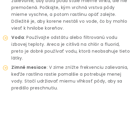
zalievanie, aby bola pôda stále mierne vlhká, ale nie
premočená. Počkajte, kým vrchná vrstva pôdy
mierne vyschne, a potom rastlinu opäť zalejte.
Dôležité je, aby korene nestáli vo vode, čo by mohlo
viesť k hnilobe koreňov.
Voda
: Používajte odstátu alebo filtrovanú vodu
izbovej teploty. Areca je citlivá na chlór a fluorid,
preto je dobré používať vodu, ktorá neobsahuje tieto
látky.
Zimné mesiace
: V zime znížte frekvenciu zalievania,
keďže rastlina rastie pomalšie a potrebuje menej
vody. Stačí udržiavať miernu vlhkosť pôdy, aby sa
predišlo preschnutiu.