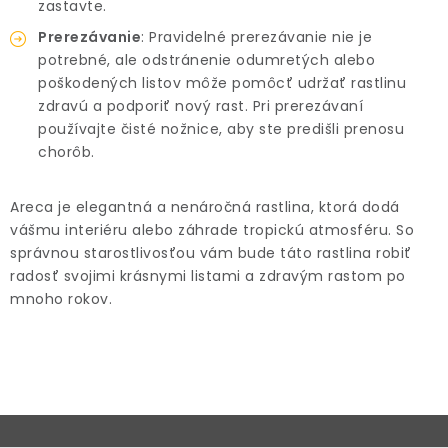
zastavte.
Prerezávanie
: Pravidelné prerezávanie nie je
potrebné, ale odstránenie odumretých alebo
poškodených listov môže pomôcť udržať rastlinu
zdravú a podporiť nový rast. Pri prerezávaní
používajte čisté nožnice, aby ste predišli prenosu
chorôb.
Areca je elegantná a nenáročná rastlina, ktorá dodá
vášmu interiéru alebo záhrade tropickú atmosféru. So
správnou starostlivosťou vám bude táto rastlina robiť
radosť svojimi krásnymi listami a zdravým rastom po
mnoho rokov.
Z