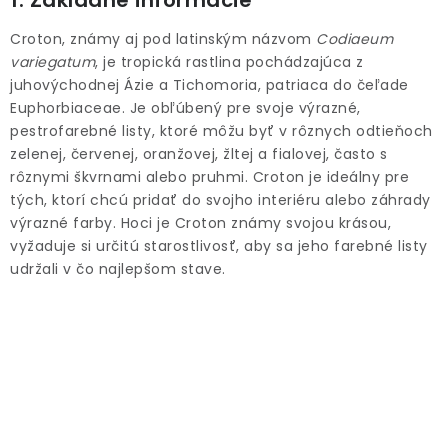
1. Základné informácie
ODBORNÉ ČLÁNKY
Croton, známy aj pod latinským názvom
Codiaeum
MACHOVÉ STENY
variegatum
, je tropická rastlina pochádzajúca z
juhovýchodnej Ázie a Tichomoria, patriaca do čeľade
INTERIÉROVÉ DEKORÁCIE
Euphorbiaceae. Je obľúbený pre svoje výrazné,
pestrofarebné listy, ktoré môžu byť v rôznych odtieňoch
zelenej, červenej, oranžovej, žltej a fialovej, často s
BLOG
rôznymi škvrnami alebo pruhmi. Croton je ideálny pre
tých, ktorí chcú pridať do svojho interiéru alebo záhrady
NA OBJEDNÁVKU
výrazné farby. Hoci je Croton známy svojou krásou,
vyžaduje si určitú starostlivosť, aby sa jeho farebné listy
AKCIA
udržali v čo najlepšom stave.
NOVINKY
TEDE
SUBSTRÁTY A HNOJIVÁ