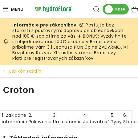
Prejsť
Hľadať
na
S DPH
obsah
📦 Pestujte bez
RASTLINY
starostí s poštovným: dopravu pri objednávkach
nad 100 € zaplatíme za vás. ➕ BONUS: Vyzdvihnite
si objednávku nad 100€ osobne v Bratislave a
UMELÉ RASTLINY
pribalíme vám 3 l Lechuza PON úplne ZADARMO. 🆓
Bezplatný Rozvoz XL rastlín v rámci Bratislavy.
KVETINÁČE
Platí pre registrovaných zákazníkov.
Lexikón rastlín
SUBSTRÁTY A PRÍSLUŠENSTVO
Croton
SERVIS INTERIÉROVEJ ZELENE
MACHY
1. Základné
2.
3.
4.
5.
6.
informácie
Polievanie
Umiestnenie
Jedovatosť
Typy
Staros
ŽIVÉ STENY