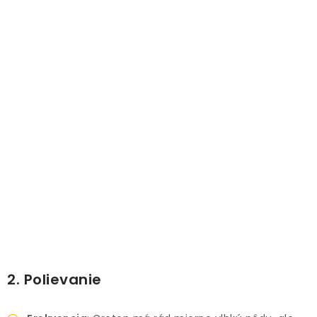
PRÍSLUŠENSTVO
KVETINÁČE
KVETINÁČE A OBALY NA RASTLINY
ZNAČKY
Obchodné podmienky
Podmienky ochrany osobných údajov
O nás
Spôsoby platby
Informácie o doprave
Kontakt / Právne údaje
2. Polievanie