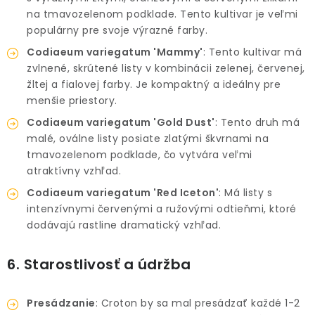
na tmavozelenom podklade. Tento kultivar je veľmi
populárny pre svoje výrazné farby.
Codiaeum variegatum 'Mammy'
: Tento kultivar má
zvlnené, skrútené listy v kombinácii zelenej, červenej,
žltej a fialovej farby. Je kompaktný a ideálny pre
menšie priestory.
Codiaeum variegatum 'Gold Dust'
: Tento druh má
malé, oválne listy posiate zlatými škvrnami na
tmavozelenom podklade, čo vytvára veľmi
atraktívny vzhľad.
Codiaeum variegatum 'Red Iceton'
: Má listy s
intenzívnymi červenými a ružovými odtieňmi, ktoré
dodávajú rastline dramatický vzhľad.
6. Starostlivosť a údržba
Presádzanie
: Croton by sa mal presádzať každé 1-2