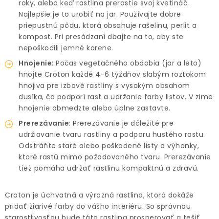
roky, alebo keď rastlina prerastie svoj kvetináč.
Najlepšie je to urobiť na jar. Používajte dobre
priepustnú pôdu, ktorá obsahuje rašelinu, perlit a
kompost. Pri presádzaní dbajte na to, aby ste
nepoškodili jemné korene.
Hnojenie
: Počas vegetačného obdobia (jar a leto)
hnojte Croton každé 4-6 týždňov slabým roztokom
hnojiva pre izbové rastliny s vysokým obsahom
dusíka, čo podporí rast a udržanie farby listov. V zime
hnojenie obmedzte alebo úplne zastavte.
Prerezávanie
: Prerezávanie je dôležité pre
udržiavanie tvaru rastliny a podporu hustého rastu.
Odstráňte staré alebo poškodené listy a výhonky,
ktoré rastú mimo požadovaného tvaru. Prerezávanie
tiež pomáha udržať rastlinu kompaktnú a zdravú.
Croton je úchvatná a výrazná rastlina, ktorá dokáže
pridať žiarivé farby do vášho interiéru. So správnou
starostlivosťou bude táto rastlina prosperovať a tešiť