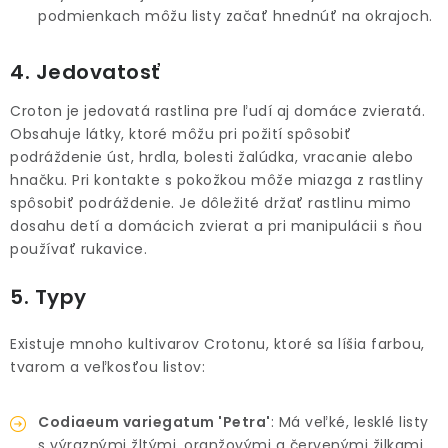
podmienkach môžu listy začať hnednúť na okrajoch.
4. Jedovatosť
Croton je jedovatá rastlina pre ľudí aj domáce zvieratá.
Obsahuje látky, ktoré môžu pri požití spôsobiť
podráždenie úst, hrdla, bolesti žalúdka, vracanie alebo
hnačku. Pri kontakte s pokožkou môže miazga z rastliny
spôsobiť podráždenie. Je dôležité držať rastlinu mimo
dosahu detí a domácich zvierat a pri manipulácii s ňou
používať rukavice.
5. Typy
Existuje mnoho kultivarov Crotonu, ktoré sa líšia farbou,
tvarom a veľkosťou listov:
Codiaeum variegatum 'Petra'
: Má veľké, lesklé listy
s výraznými žltými, oranžovými a červenými žilkami