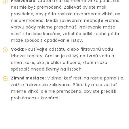
Frekvencia
: Croton má rád mierne vlhkú pôdu, ale
nesmie byť premočená. Zalievať by ste mali
pravidelne, aby pôda zostala rovnomerne vlhká, no
nie premočená. Medzi zalievaním nechajte vrchnú
vrstvu pôdy mierne preschnúť. Prelievanie môže
viesť k hnilobe koreňov, zatiaľ čo príliš suchá pôda
môže spôsobiť opadávanie listov.
Voda
: Používajte odstátu alebo filtrovanú vodu
izbovej teploty. Croton je citlivý na tvrdú vodu a
chemikálie, ako je chlór a fluorid, ktoré môžu
spôsobiť hnedé škvrny na listoch.
Zimné mesiace
: V zime, keď rastlina rastie pomalšie,
znížte frekvenciu zalievania. Pôda by mala zostať
mierne vlhká, ale nie premočená, aby ste predišli
problémom s koreňmi.