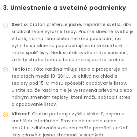
3. Umiestnenie a svetelné podmienky
Svetlo
: Croton preferuje jasné, nepriame svetlo, aby
si udržal svoje výrazné farby. Priame slnečné svetlo je
vítané, najmä ráno alebo neskoro popoludní, no
vyhnite sa silnému popoludňajšiemu slnku, ktoré
môže spáliť listy. Nedostatok svetla môže spôsobiť,
že listy stratia farbu a budú menej pestrofarebné.
Teplota
: Táto rastlina miluje teplo a prosperuje pri
teplotách medzi 18-26°C. Je citlivá na chlad a
teploty pod 15°C môžu spôsobiť opadávanie listov.
Uistite sa, že rastlina nie je vystavená prievanu alebo
náhlym zmenám teploty, ktoré môžu spôsobiť stres
a opadávanie listov.
Vlhkosť
: Croton preferuje vyššiu vlhkosť, najmä v
suchších interiéroch. Pravidelné rosenie alebo
použitie zvlhčovača vzduchu môže pomôcť udržať
listy zdravé a jasne sfarbené. V suchých