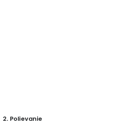
PRÍSLUŠENSTVO
KVETINÁČE
KVETINÁČE A OBALY NA RASTLINY
ZNAČKY
Obchodné podmienky
Podmienky ochrany osobných údajov
O nás
Spôsoby platby
Informácie o doprave
Kontakt / Právne údaje
2. Polievanie