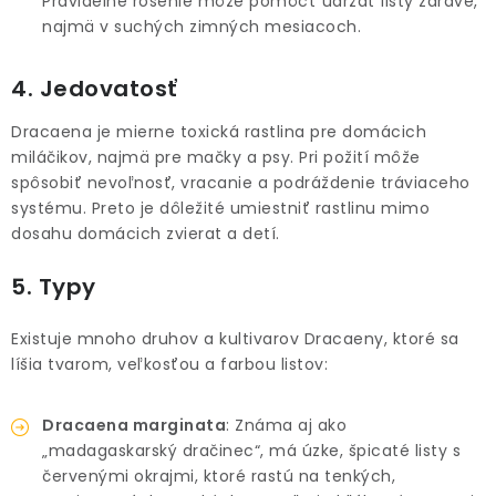
Pravidelné rosenie môže pomôcť udržať listy zdravé,
najmä v suchých zimných mesiacoch.
4. Jedovatosť
Dracaena je mierne toxická rastlina pre domácich
miláčikov, najmä pre mačky a psy. Pri požití môže
spôsobiť nevoľnosť, vracanie a podráždenie tráviaceho
systému. Preto je dôležité umiestniť rastlinu mimo
dosahu domácich zvierat a detí.
5. Typy
Existuje mnoho druhov a kultivarov Dracaeny, ktoré sa
líšia tvarom, veľkosťou a farbou listov:
Dracaena marginata
: Známa aj ako
„madagaskarský dračinec“, má úzke, špicaté listy s
červenými okrajmi, ktoré rastú na tenkých,