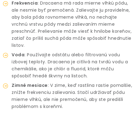
Frekvencia
: Dracaena má rada mierne vlhkú pôdu,
ale nesmie byť premočená. Zalievajte ju pravidelne,
aby bola pôda rovnomerne vlhká, no nechajte
vrchnú vrstvu pôdy medzi zalievaním mierne
preschnúť. Prelievanie môže viesť k hnilobe koreňov,
zatiaľ čo príliš suchá pôda môže spôsobiť hnednutie
listov.
Voda
: Používajte odstátu alebo filtrovanú vodu
izbovej teploty. Dracaena je citlivá na tvrdú vodu a
chemikálie, ako je chlór a fluorid, ktoré môžu
spôsobiť hnedé škvrny na listoch.
Zimné mesiace
: V zime, keď rastlina rastie pomalšie,
znížte frekvenciu zalievania. Stačí udržiavať pôdu
mierne vlhkú, ale nie premočenú, aby ste predišli
problémom s koreňmi.