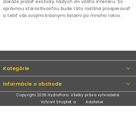
dokáže pridať exotický nádych do vášho interiéru. So
správnou starostlivosťou bude táto rastlina prosperovať
a tešiť vás svojimi krásnymi listami po mnoho rokov.
Z
á
Kategórie
p
ä
Rastliny
Informácie o obchode
t
Kvetináče, črepníky
i
Copyright 2026
Hydroflora
. Všetky práva vyhradené.
Obchodné podmienky
Vytvoril Shoptet
a
Adatelier
Machové obrazy
e
Podmienky ochrany osobných údajov
Umelé kvety
Odstúpenie od zmluvy
Dekorácie
Spôsoby platby