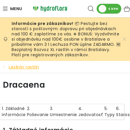
Prejsť
Hľadať
na
S DPH
obsah
📦 Pestujte bez
RASTLINY
starostí s poštovným: dopravu pri objednávkach
nad 100 € zaplatíme za vás. ➕ BONUS: Vyzdvihnite
si objednávku nad 100€ osobne v Bratislave a
UMELÉ RASTLINY
pribalíme vám 3 l Lechuza PON úplne ZADARMO. 🆓
Bezplatný Rozvoz XL rastlín v rámci Bratislavy.
KVETINÁČE
Platí pre registrovaných zákazníkov.
Lexikón rastlín
SUBSTRÁTY A PRÍSLUŠENSTVO
Dracaena
SERVIS INTERIÉROVEJ ZELENE
MACHY
1. Základné
2.
3.
4.
5.
6.
informácie
Polievanie
Umiestnenie
Jedovatosť
Typy
Staros
ŽIVÉ STENY