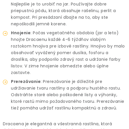
Najlepšie je to urobiť na jar. Používajte dobre
priepustnú pôdu, ktorá obsahuje rašelinu, perlit a
kompost. Pri presádzaní dbajte na to, aby ste
nepoškodili jemné korene.
Hnojenie
: Počas vegetačného obdobia (jar a leto)
hnojte Dracaenu každé 4-6 týždňov slabým
roztokom hnojiva pre izbové rastliny. Hnojivo by malo
obsahovať vyvážený pomer dusíka, fosforu a
draslíka, aby podporilo zdravý rast a udržanie farby
listov. V zime hnojenie obmedzte alebo úplne
zastavte.
Prerezávanie
: Prerezávanie je dôležité pre
udržiavanie tvaru rastliny a podporu hustého rastu.
Odstráňte staré alebo poškodené listy a výhonky,
ktoré rastú mimo požadovaného tvaru. Prerezávanie
tiež pomáha udržať rastlinu kompaktnú a zdravú.
Dracaena je elegantná a všestranná rastlina, ktorá