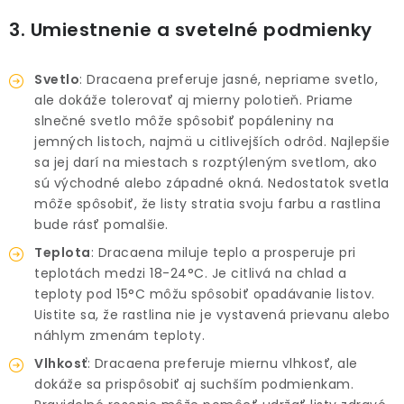
3. Umiestnenie a svetelné podmienky
Svetlo
: Dracaena preferuje jasné, nepriame svetlo,
ale dokáže tolerovať aj mierny polotieň. Priame
slnečné svetlo môže spôsobiť popáleniny na
jemných listoch, najmä u citlivejších odrôd. Najlepšie
sa jej darí na miestach s rozptýleným svetlom, ako
sú východné alebo západné okná. Nedostatok svetla
môže spôsobiť, že listy stratia svoju farbu a rastlina
bude rásť pomalšie.
Teplota
: Dracaena miluje teplo a prosperuje pri
teplotách medzi 18-24°C. Je citlivá na chlad a
teploty pod 15°C môžu spôsobiť opadávanie listov.
Uistite sa, že rastlina nie je vystavená prievanu alebo
náhlym zmenám teploty.
Vlhkosť
: Dracaena preferuje miernu vlhkosť, ale
dokáže sa prispôsobiť aj suchším podmienkam.