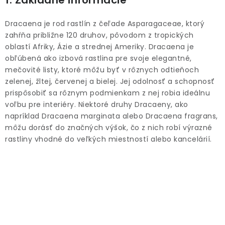
1. Základné informácie
ODBORNÉ ČLÁNKY
Dracaena je rod rastlín z čeľade Asparagaceae, ktorý
MACHOVÉ STENY
zahŕňa približne 120 druhov, pôvodom z tropických
oblastí Afriky, Ázie a strednej Ameriky. Dracaena je
INTERIÉROVÉ DEKORÁCIE
obľúbená ako izbová rastlina pre svoje elegantné,
mečovité listy, ktoré môžu byť v rôznych odtieňoch
BLOG
zelenej, žltej, červenej a bielej. Jej odolnosť a schopnosť
prispôsobiť sa rôznym podmienkam z nej robia ideálnu
voľbu pre interiéry. Niektoré druhy Dracaeny, ako
NA OBJEDNÁVKU
napríklad Dracaena marginata alebo Dracaena fragrans,
môžu dorásť do značných výšok, čo z nich robí výrazné
AKCIA
rastliny vhodné do veľkých miestností alebo kancelárií.
NOVINKY
TEDE
SUBSTRÁTY A HNOJIVÁ