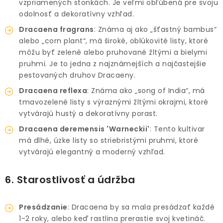
vzpriamených stonkách. Je veľmi obľúbená pre svoju
odolnosť a dekoratívny vzhľad.
Dracaena fragrans
: Známa aj ako „šťastný bambus“
alebo „corn plant“, má široké, oblúkovité listy, ktoré
môžu byť zelené alebo pruhované žltými a bielymi
pruhmi. Je to jedna z najznámejších a najčastejšie
pestovaných druhov Dracaeny.
Dracaena reflexa
: Známa ako „song of India“, má
tmavozelené listy s výraznými žltými okrajmi, ktoré
vytvárajú hustý a dekoratívny porast.
Dracaena deremensis 'Warneckii'
: Tento kultivar
má dlhé, úzke listy so striebristými pruhmi, ktoré
vytvárajú elegantný a moderný vzhľad.
6. Starostlivosť a údržba
Presádzanie
: Dracaena by sa mala presádzať každé
1-2 roky, alebo keď rastlina prerastie svoj kvetináč.