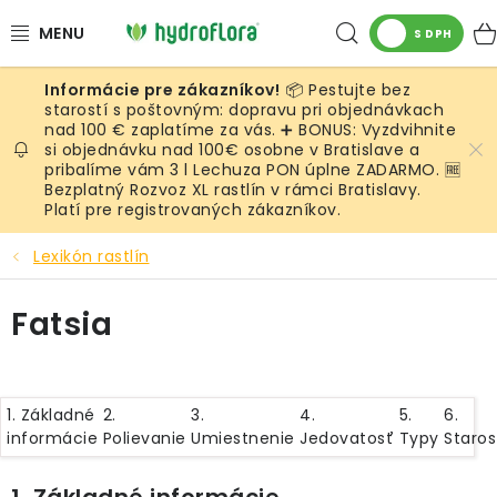
Prejsť
Hľadať
na
S DPH
obsah
📦 Pestujte bez
RASTLINY
starostí s poštovným: dopravu pri objednávkach
nad 100 € zaplatíme za vás. ➕ BONUS: Vyzdvihnite
si objednávku nad 100€ osobne v Bratislave a
UMELÉ RASTLINY
pribalíme vám 3 l Lechuza PON úplne ZADARMO. 🆓
Bezplatný Rozvoz XL rastlín v rámci Bratislavy.
KVETINÁČE
Platí pre registrovaných zákazníkov.
Lexikón rastlín
SUBSTRÁTY A PRÍSLUŠENSTVO
Fatsia
SERVIS INTERIÉROVEJ ZELENE
MACHY
1. Základné
2.
3.
4.
5.
6.
informácie
Polievanie
Umiestnenie
Jedovatosť
Typy
Staros
ŽIVÉ STENY