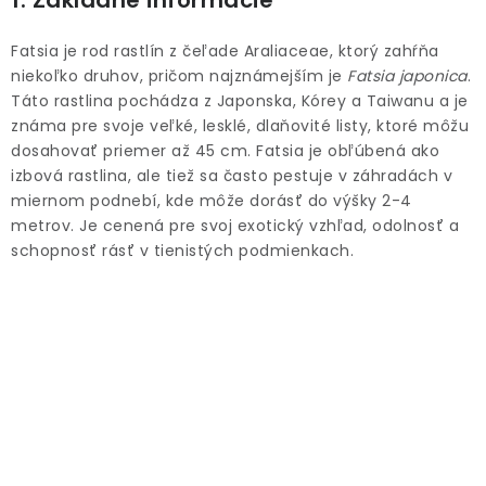
1. Základné informácie
ODBORNÉ ČLÁNKY
Fatsia je rod rastlín z čeľade Araliaceae, ktorý zahŕňa
MACHOVÉ STENY
niekoľko druhov, pričom najznámejším je
Fatsia japonica
.
Táto rastlina pochádza z Japonska, Kórey a Taiwanu a je
INTERIÉROVÉ DEKORÁCIE
známa pre svoje veľké, lesklé, dlaňovité listy, ktoré môžu
dosahovať priemer až 45 cm. Fatsia je obľúbená ako
BLOG
izbová rastlina, ale tiež sa často pestuje v záhradách v
miernom podnebí, kde môže dorásť do výšky 2-4
metrov. Je cenená pre svoj exotický vzhľad, odolnosť a
NA OBJEDNÁVKU
schopnosť rásť v tienistých podmienkach.
AKCIA
NOVINKY
TEDE
SUBSTRÁTY A HNOJIVÁ