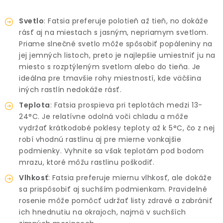
Svetlo
: Fatsia preferuje polotieň až tieň, no dokáže
rásť aj na miestach s jasným, nepriamym svetlom.
Priame slnečné svetlo môže spôsobiť popáleniny na
jej jemných listoch, preto je najlepšie umiestniť ju na
miesto s rozptýleným svetlom alebo do tieňa. Je
ideálna pre tmavšie rohy miestností, kde väčšina
iných rastlín nedokáže rásť.
Teplota
: Fatsia prospieva pri teplotách medzi 13-
24°C. Je relatívne odolná voči chladu a môže
vydržať krátkodobé poklesy teploty až k 5°C, čo z nej
robí vhodnú rastlinu aj pre mierne vonkajšie
podmienky. Vyhnite sa však teplotám pod bodom
mrazu, ktoré môžu rastlinu poškodiť.
Vlhkosť
: Fatsia preferuje miernu vlhkosť, ale dokáže
sa prispôsobiť aj suchším podmienkam. Pravidelné
rosenie môže pomôcť udržať listy zdravé a zabrániť
ich hnednutiu na okrajoch, najmä v suchších