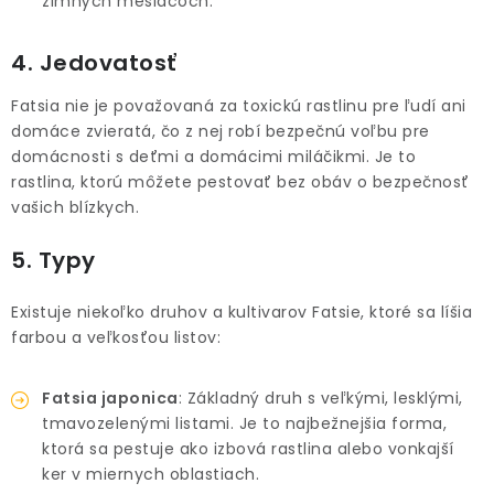
zimných mesiacoch.
4. Jedovatosť
Fatsia nie je považovaná za toxickú rastlinu pre ľudí ani
domáce zvieratá, čo z nej robí bezpečnú voľbu pre
domácnosti s deťmi a domácimi miláčikmi. Je to
rastlina, ktorú môžete pestovať bez obáv o bezpečnosť
vašich blízkych.
5. Typy
Existuje niekoľko druhov a kultivarov Fatsie, ktoré sa líšia
farbou a veľkosťou listov:
Fatsia japonica
: Základný druh s veľkými, lesklými,
tmavozelenými listami. Je to najbežnejšia forma,
ktorá sa pestuje ako izbová rastlina alebo vonkajší
ker v miernych oblastiach.