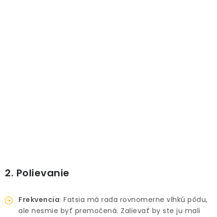
PRÍSLUŠENSTVO
KVETINÁČE
KVETINÁČE A OBALY NA RASTLINY
ZNAČKY
Obchodné podmienky
Podmienky ochrany osobných údajov
O nás
Spôsoby platby
Informácie o doprave
Kontakt / Právne údaje
2. Polievanie
Frekvencia
: Fatsia má rada rovnomerne vlhkú pôdu,
ale nesmie byť premočená. Zalievať by ste ju mali