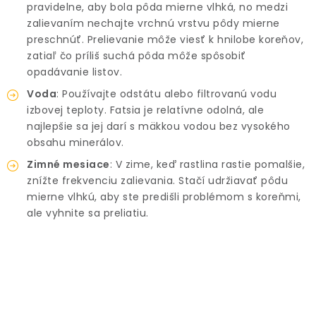
pravidelne, aby bola pôda mierne vlhká, no medzi
zalievaním nechajte vrchnú vrstvu pôdy mierne
preschnúť. Prelievanie môže viesť k hnilobe koreňov,
zatiaľ čo príliš suchá pôda môže spôsobiť
opadávanie listov.
Voda
: Používajte odstátu alebo filtrovanú vodu
izbovej teploty. Fatsia je relatívne odolná, ale
najlepšie sa jej darí s mäkkou vodou bez vysokého
obsahu minerálov.
Zimné mesiace
: V zime, keď rastlina rastie pomalšie,
znížte frekvenciu zalievania. Stačí udržiavať pôdu
mierne vlhkú, aby ste predišli problémom s koreňmi,
ale vyhnite sa preliatiu.