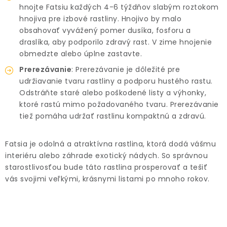
hnojte Fatsiu každých 4-6 týždňov slabým roztokom
hnojiva pre izbové rastliny. Hnojivo by malo
obsahovať vyvážený pomer dusíka, fosforu a
draslíka, aby podporilo zdravý rast. V zime hnojenie
obmedzte alebo úplne zastavte.
Prerezávanie
: Prerezávanie je dôležité pre
udržiavanie tvaru rastliny a podporu hustého rastu.
Odstráňte staré alebo poškodené listy a výhonky,
ktoré rastú mimo požadovaného tvaru. Prerezávanie
tiež pomáha udržať rastlinu kompaktnú a zdravú.
Fatsia je odolná a atraktívna rastlina, ktorá dodá vášmu
interiéru alebo záhrade exotický nádych. So správnou
starostlivosťou bude táto rastlina prosperovať a tešiť
vás svojimi veľkými, krásnymi listami po mnoho rokov.