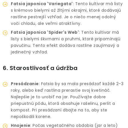
Fatsia japonica 'Variegata'
: Tento kultivar má listy
s krémovo bielymi až žltými okrajmi, ktoré dodávajú
rastline pestrejší vzhľad. Je o niečo menej odolný
voči chladu, ale veľmi atraktívny.
Fatsia japonica 'Spider's Web'
: Tento kultivar má
listy s bielymi škvrnami a pruhmi, ktoré pripomínajú
pavučinu. Tento efekt dodáva rastline zaujímavý a
jedinečný vzhľad.
6. Starostlivosť a údržba
Presádzanie
: Fatsia by sa mala presádzať každé 2-3
roky, alebo keď rastlina prerastie svoj kvetináč.
Najlepšie je to urobiť na jar. Používajte dobre
priepustnú pôdu, ktorá obsahuje rašelinu, perlit a
kompost. Pri presádzaní dbajte na to, aby ste
nepoškodili korene.
Hnojenie
: Počas vegetačného obdobia (jar a leto)