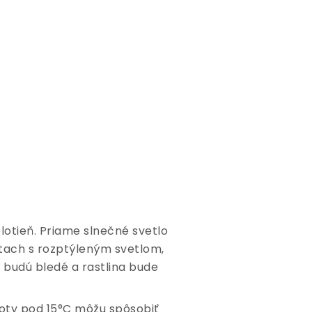
olotieň. Priame slnečné svetlo
estach s rozptýleným svetlom,
 budú bledé a rastlina bude
ploty pod 15°C môžu spôsobiť