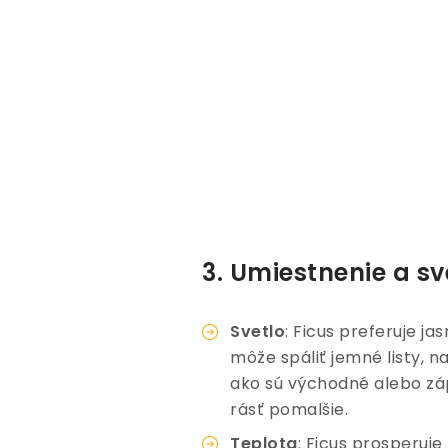
3. Umiestnenie a s
Svetlo
: Ficus preferuje j
môže spáliť jemné listy, n
ako sú východné alebo záp
rásť pomalšie.
Teplota
: Ficus prosperuje