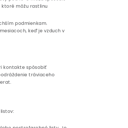
 ktoré môžu rastlinu
 suchším podmienkam.
 mesiacoch, keď je vzduch v
ri kontakte spôsobiť
 podráždenie tráviaceho
erat.
listov:
lebo pestrofarebné listy. Je