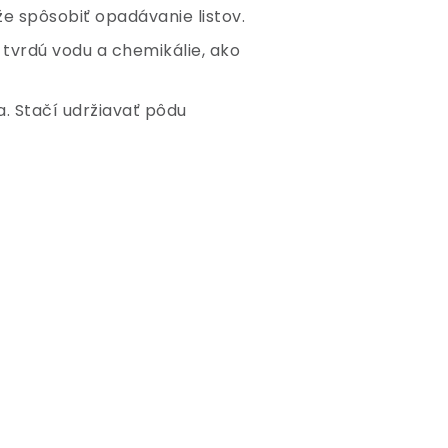
že spôsobiť opadávanie listov.
na tvrdú vodu a chemikálie, ako
ia. Stačí udržiavať pôdu