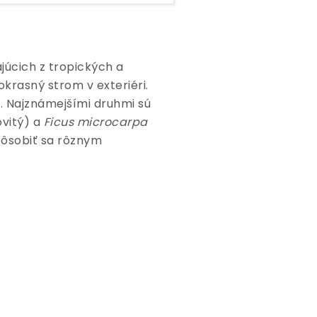
júcich z tropických a
okrasný strom v exteriéri.
. Najznámejšími druhmi sú
ovitý) a
Ficus microcarpa
spôsobiť sa rôznym