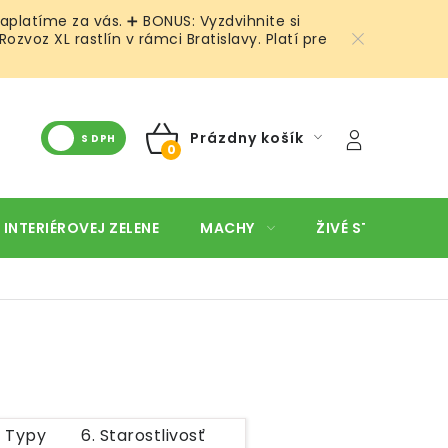
aplatíme za vás. ➕ BONUS: Vyzdvihnite si
voz XL rastlín v rámci Bratislavy. Platí pre
Prázdny košík
S DPH
NÁKUPNÝ
KOŠÍK
 INTERIÉROVEJ ZELENE
MACHY
ŽIVÉ STENY
O
. Typy
6. Starostlivosť