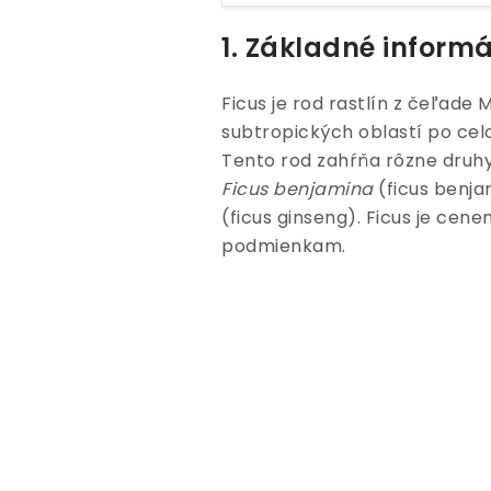
1. Základné inform
Ficus je rod rastlín z čeľade
subtropických oblastí po celo
Tento rod zahŕňa rôzne druhy
Ficus benjamina
(ficus benja
(ficus ginseng). Ficus je cen
podmienkam.