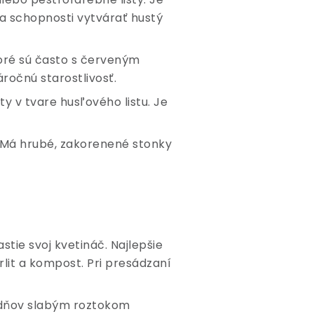
a schopnosti vytvárať hustý
toré sú často s červeným
ročnú starostlivosť.
sty v tvare husľového listu. Je
i. Má hrubé, zakorenené stonky
stie svoj kvetináč. Najlepšie
erlit a kompost. Pri presádzaní
ýždňov slabým roztokom