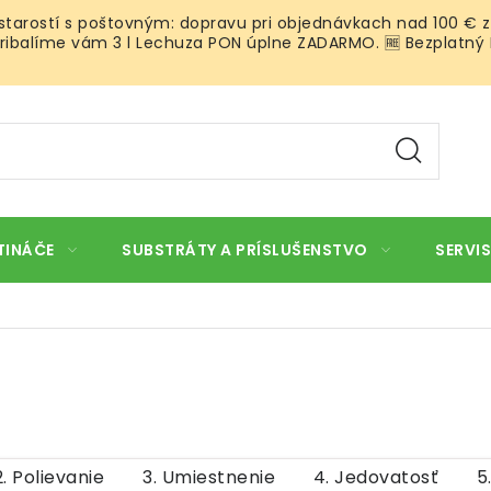
 starostí s poštovným: dopravu pri objednávkach nad 100 € z
ibalíme vám 3 l Lechuza PON úplne ZADARMO. 🆓 Bezplatný Roz
TINÁČE
SUBSTRÁTY A PRÍSLUŠENSTVO
SERVIS
2. Polievanie
3. Umiestnenie
4. Jedovatosť
5