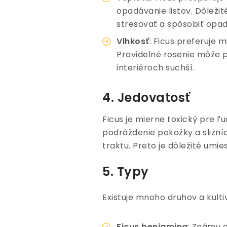
opadávanie listov. Dôleži
stresovať a spôsobiť opadá
Vlhkosť
: Ficus preferuje 
Pravidelné rosenie môže p
interiéroch suchší.
4. Jedovatosť
Ficus je mierne toxický pre 
podráždenie pokožky a slizní
traktu. Preto je dôležité umi
5. Typy
Existuje mnoho druhov a kultiv
Ficus benjamina
: Známy a