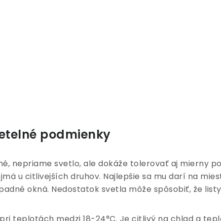
vetelné podmienky
asné, nepriame svetlo, ale dokáže tolerovať aj mierny p
ajmä u citlivejších druhov. Najlepšie sa mu darí na mi
adné okná. Nedostatok svetla môže spôsobiť, že listy
 pri teplotách medzi 18-24°C. Je citlivý na chlad a te