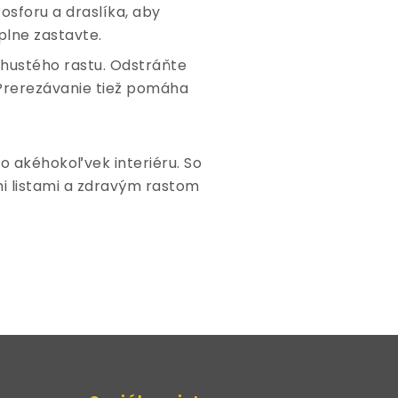
osforu a draslíka, aby
plne zastavte.
u hustého rastu. Odstráňte
 Prerezávanie tiež pomáha
do akéhokoľvek interiéru. So
mi listami a zdravým rastom