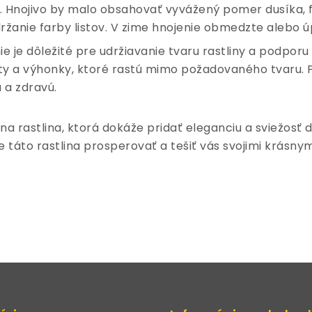
y. Hnojivo by malo obsahovať vyvážený pomer dusíka, f
držanie farby listov. V zime hnojenie obmedzte alebo ú
ie je dôležité pre udržiavanie tvaru rastliny a podpor
sty a výhonky, ktoré rastú mimo požadovaného tvaru.
 a zdravú.
vna rastlina, ktorá dokáže pridať eleganciu a sviežosť 
 táto rastlina prosperovať a tešiť vás svojimi krásny