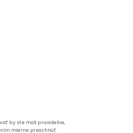
vať by ste mali pravidelne,
aním mierne preschnúť.