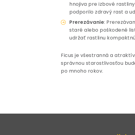
hnojiva pre izbové rastlin
podporilo zdravý rast a u
Prerezávanie
: Prerezávan
staré alebo poškodené li
udržať rastlinu kompaktnú
Ficus je všestranná a atraktí
správnou starostlivosťou bude
po mnoho rokov.
Z
á