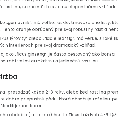
á rastlina, najmä vďaka svojmu elegantnému vzhľadu 
ako „gumovník“, má veľké, lesklé, tmavozelené listy, k
ento druh je obľúbený pre svoj robustný rast a nená
kus lýrovitý“ alebo „fiddle leaf fig“, má veľké, široké li
ch interiéroch pre svoj dramatický vzhľad.
 aj ako „ficus ginseng“, je často pestovaný ako bonsa
neho robí veľmi atraktívnu a jedinečnú rastlinu.
údržba
 mal presádzať každé 2-3 roky, alebo keď rastlina prera
vajte dobre priepustnú pôdu, ktorá obsahuje rašelinu, p
škodili jemné korene.
ého obdobia (jar a leto) hnojte Ficus každých 4-6 t