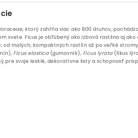
ácie
 Moraceae, ktorý zahŕňa viac ako 800 druhov, pochádza
m svete. Ficus je obľúbený ako izbová rastlina aj ako 
, od malých, kompaktných rastlín až po veľké stromy
mín),
Ficus elastica
(gumovník),
Ficus lyrata
(fikus lýr
ený pre svoje lesklé, dekoratívne listy a schopnosť pri