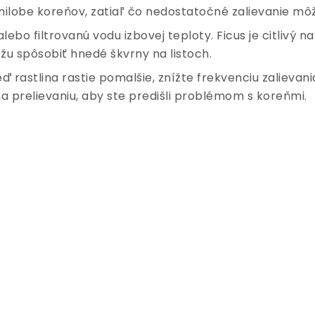
hnilobe koreňov, zatiaľ čo nedostatočné zalievanie mô
alebo filtrovanú vodu izbovej teploty. Ficus je citlivý 
môžu spôsobiť hnedé škvrny na listoch.
keď rastlina rastie pomalšie, znížte frekvenciu zalievan
sa prelievaniu, aby ste predišli problémom s koreňmi.