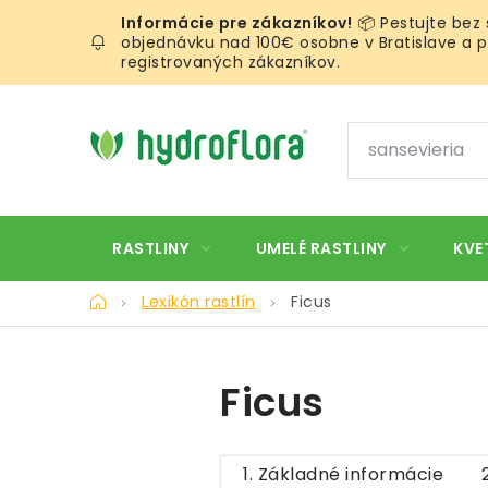
Prejsť
📦 Pestujte bez
na
objednávku nad 100€ osobne v Bratislave a pr
obsah
registrovaných zákazníkov.
RASTLINY
UMELÉ RASTLINY
KVE
Domov
Lexikón rastlín
Ficus
Ficus
1. Základné informácie