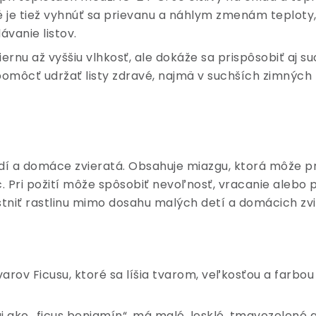
té je tiež vyhnúť sa prievanu a náhlym zmenám teploty,
vanie listov.
miernu až vyššiu vlhkosť, ale dokáže sa prispôsobiť aj
omôcť udržať listy zdravé, najmä v suchších zimných
ľudí a domáce zvieratá. Obsahuje miazgu, ktorá môže p
c. Pri požití môže spôsobiť nevoľnosť, vracanie alebo
estniť rastlinu mimo dosahu malých detí a domácich zvi
arov Ficusu, ktoré sa líšia tvarom, veľkosťou a farbou 
j ako „ficus benjamín“, má malé, lesklé, tmavozelené a