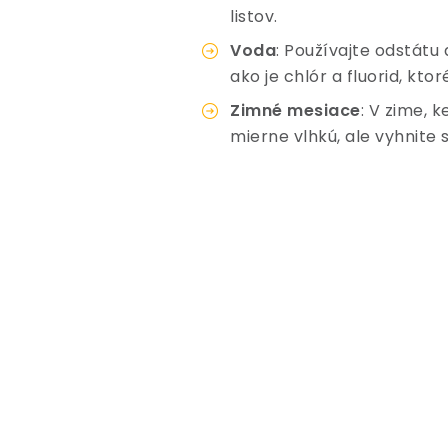
listov.
Voda
: Používajte odstátu 
ako je chlór a fluorid, kt
Zimné mesiace
: V zime, 
mierne vlhkú, ale vyhnite 