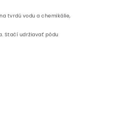
á na tvrdú vodu a chemikálie,
ia. Stačí udržiavať pôdu