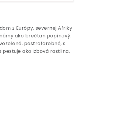
dom z Európy, severnej Afriky
známy ako brečtan popínavý.
avozelené, pestrofarebné, s
 pestuje ako izbová rastlina,