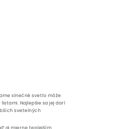
Priame slnečné svetlo môže
istami. Najlepšie sa jej darí
abších svetelných
iť aj mierne teplejším