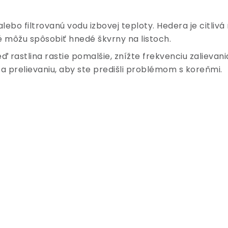
alebo filtrovanú vodu izbovej teploty. Hedera je citliv
oré môžu spôsobiť hnedé škvrny na listoch.
keď rastlina rastie pomalšie, znížte frekvenciu zalievan
sa prelievaniu, aby ste predišli problémom s koreňmi.