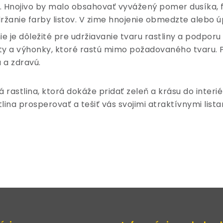
y. Hnojivo by malo obsahovať vyvážený pomer dusíka, f
držanie farby listov. V zime hnojenie obmedzte alebo ú
ie je dôležité pre udržiavanie tvaru rastliny a podpor
sty a výhonky, ktoré rastú mimo požadovaného tvaru.
 a zdravú.
 rastlina, ktorá dokáže pridať zeleň a krásu do interié
tlina prosperovať a tešiť vás svojimi atraktívnymi lis