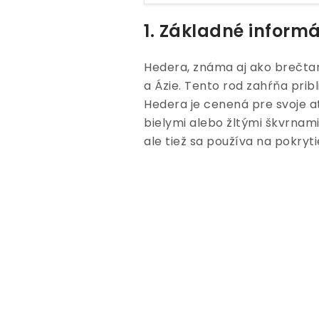
1. Základné inform
Hedera, známa aj ako brečtan
a Ázie. Tento rod zahŕňa prib
Hedera je cenená pre svoje at
bielymi alebo žltými škvrnami.
ale tiež sa používa na pokryti