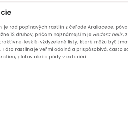
ácie
, je rod popínavých rastlín z čeľade Araliaceae, pôvo
ližne 12 druhov, pričom najznámejším je
Hedera helix
, 
raktívne, lesklé, vždyzelené listy, ktoré môžu byť tm
 Táto rastlina je veľmi odolná a prispôsobivá, často sa
e stien, plotov alebo pôdy v exteriéri.