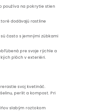
o používa na pokrytie stien
 ktoré dodávajú rastline
ré sú často s jemnými zúbkami
 obľúbená pre svoje rýchle a
kých plôch v exteriéri.
erastie svoj kvetináč.
elinu, perlit a kompost. Pri
ždňov slabým roztokom