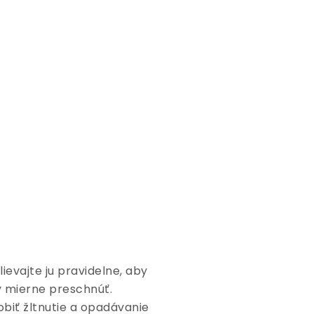
ievajte ju pravidelne, aby
y mierne preschnúť.
obiť žltnutie a opadávanie