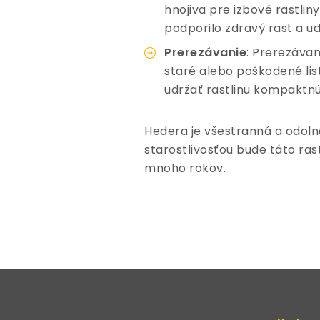
hnojiva pre izbové rastlin
podporilo zdravý rast a u
Prerezávanie
: Prerezávan
staré alebo poškodené li
udržať rastlinu kompaktnú
Hedera je všestranná a odolná
starostlivosťou bude táto ras
mnoho rokov.
Z
á