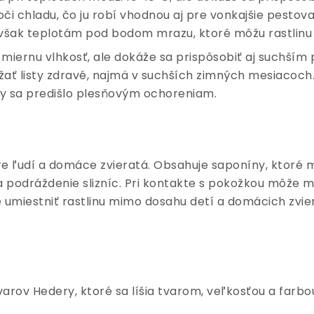
i chladu, čo ju robí vhodnou aj pre vonkajšie pestov
však teplotám pod bodom mrazu, ktoré môžu rastlinu 
e miernu vlhkosť, ale dokáže sa prispôsobiť aj suchší
ť listy zdravé, najmä v suchších zimných mesiacoch. J
by sa predišlo plesňovým ochoreniam.
re ľudí a domáce zvieratá. Obsahuje saponíny, ktoré m
 podráždenie slizníc. Pri kontakte s pokožkou môže mi
é umiestniť rastlinu mimo dosahu detí a domácich zvier
arov Hedery, ktoré sa líšia tvarom, veľkosťou a farbou