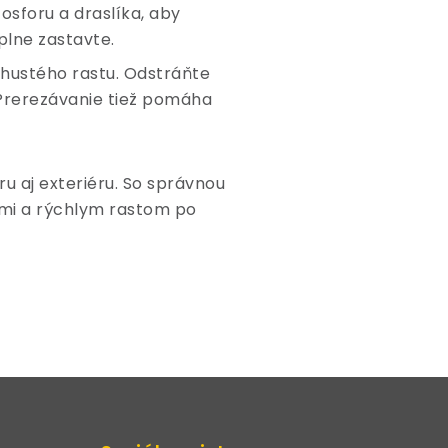
osforu a draslíka, aby
plne zastavte.
u hustého rastu. Odstráňte
 Prerezávanie tiež pomáha
ru aj exteriéru. So správnou
tami a rýchlym rastom po