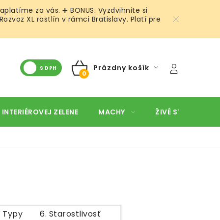
aplatíme za vás. ➕ BONUS: Vyzdvihnite si
voz XL rastlín v rámci Bratislavy. Platí pre
Prázdny košík
S DPH
NÁKUPNÝ
KOŠÍK
 INTERIÉROVEJ ZELENE
MACHY
ŽIVÉ STENY
O
. Typy
6. Starostlivosť