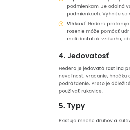
podmienkam. Je odolná voč
podmienkach. Vyhnite sa 
Vlhkosť
: Hedera preferuj
rosenie môže pomôcť udrža
mali dostatok vzduchu, a
4. Jedovatosť
Hedera je jedovatá rastlina p
nevoľnosť, vracanie, hnačku a
podráždenie. Preto je dôležit
používať rukavice.
5. Typy
Existuje mnoho druhov a kultiv