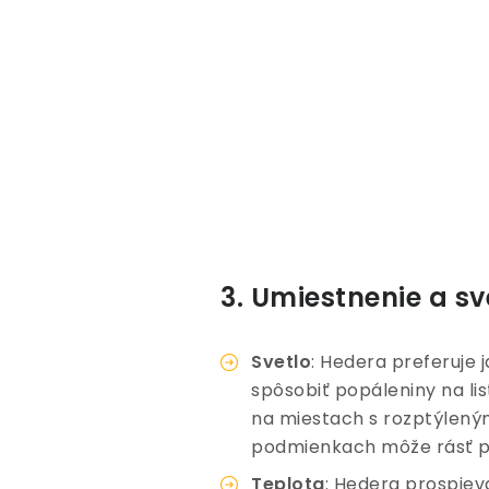
3. Umiestnenie a s
Svetlo
: Hedera preferuje 
spôsobiť popáleniny na list
na miestach s rozptýlený
podmienkach môže rásť po
Teplota
: Hedera prospieva