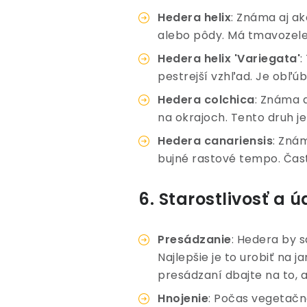
Hedera helix
: Známa aj ak
alebo pôdy. Má tmavozelen
Hedera helix 'Variegata'
:
pestrejší vzhľad. Je obľúb
Hedera colchica
: Známa a
na okrajoch. Tento druh je
Hedera canariensis
: Znám
bujné rastové tempo. Často
6. Starostlivosť a 
Presádzanie
: Hedera by s
Najlepšie je to urobiť na j
presádzaní dbajte na to, 
Hnojenie
: Počas vegetačn