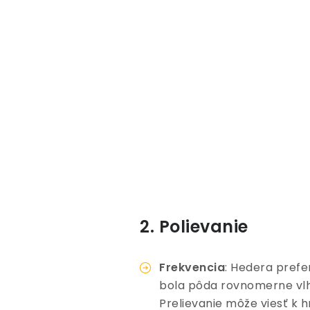
2. Polievanie
Frekvencia
: Hedera prefe
bola pôda rovnomerne vlh
Prelievanie môže viesť k h