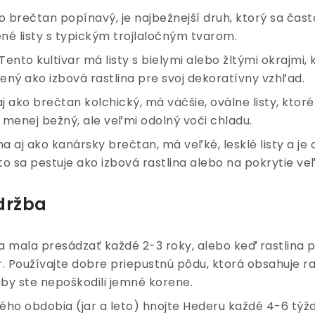
o brečtan popínavý, je najbežnejší druh, ktorý sa čast
é listy s typickým trojlaločným tvarom.
 Tento kultivar má listy s bielymi alebo žltými okrajmi,
ený ako izbová rastlina pre svoj dekoratívny vzhľad.
j ako brečtan kolchický, má väčšie, oválne listy, kto
 menej bežný, ale veľmi odolný voči chladu.
a aj ako kanársky brečtan, má veľké, lesklé listy a je
 sa pestuje ako izbová rastlina alebo na pokrytie veľ
údržba
a mala presádzať každé 2-3 roky, alebo keď rastlina pr
ar. Používajte dobre priepustnú pôdu, ktorá obsahuje raš
aby ste nepoškodili jemné korene.
ého obdobia (jar a leto) hnojte Hederu každé 4-6 tý