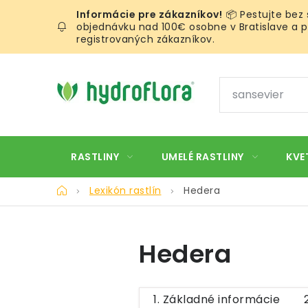
Prejsť
📦 Pestujte bez
na
objednávku nad 100€ osobne v Bratislave a pr
obsah
registrovaných zákazníkov.
RASTLINY
UMELÉ RASTLINY
KVE
Domov
Lexikón rastlín
Hedera
Hedera
1. Základné informácie