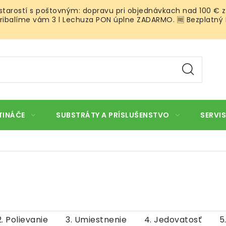
 starostí s poštovným: dopravu pri objednávkach nad 100 € z
ibalíme vám 3 l Lechuza PON úplne ZADARMO. 🆓 Bezplatný Roz
TINÁČE
SUBSTRÁTY A PRÍSLUŠENSTVO
SERVIS
2. Polievanie
3. Umiestnenie
4. Jedovatosť
5