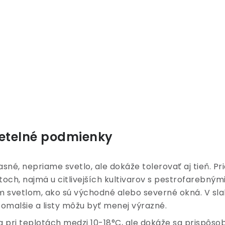
vetelné podmienky
jasné, nepriame svetlo, ale dokáže tolerovať aj tieň. 
och, najmä u citlivejších kultivarov s pestrofarebnými l
m svetlom, ako sú východné alebo severné okná. V sl
malšie a listy môžu byť menej výrazné.
 pri teplotách medzi 10-18°C, ale dokáže sa prispôsob