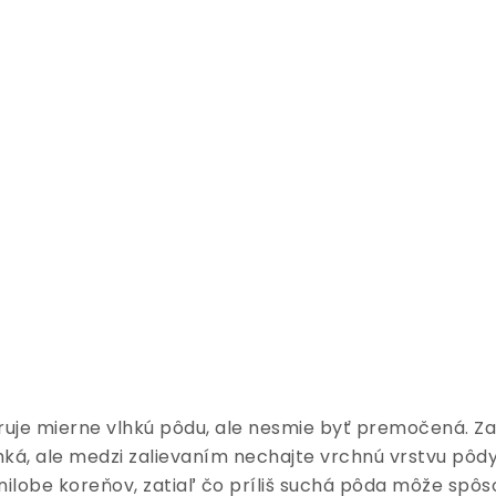
ruje mierne vlhkú pôdu, ale nesmie byť premočená. Zal
ká, ale medzi zalievaním nechajte vrchnú vrstvu pôd
nilobe koreňov, zatiaľ čo príliš suchá pôda môže spôs