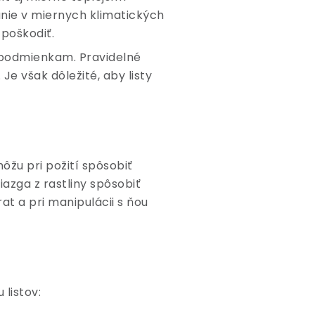
anie v miernych klimatických
poškodiť.
m podmienkam. Pravidelné
e však dôležité, aby listy
ôžu pri požití spôsobiť
azga z rastliny spôsobiť
at a pri manipulácii s ňou
 listov: