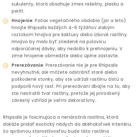
sukulenty, ktorá obsahuje zmes rašeliny, piesku a
perlit.
Hnojenie
: Počas vegetačného obdobia (jar a leto)
hnojte Rhipsalis každých 4-6 týždňov slabým
roztokom hnojiva pre kaktusy alebo izbové rastliny.
Hnojivo by malo byť zriedené na polovicu
odporúčanej dávky, aby nedošlo k prehnojeniu. V
zime hnojenie obmedzte alebo úplne zastavte.
Prerezávanie
: Prerezávanie nie je pre Rhipsalis
nevyhnutné, ale môžete odstrániť staré alebo
poškodené stonky, aby ste udržali rastlinu čistú a
podporili nový rast. Pri prerezávaní dbajte na to, aby
ste nestratili tvar rastliny, pretože jej prirodzený
závesný vzhľad je veľmi dekoratívny.
Rhipsalis je fascinujúca a nenáročná rastlina, ktorá
dokáže pridať exotický nádych do akéhokoľvek interiéru.
So správnou starostlivosťou bude táto rastlina