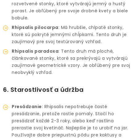
rozvetvené stonky, ktoré vytvárajú jemný a hustý
porast. Je obľúbený pre svoje drobné kvety a biele
bobule.
Rhipsalis pilocarpa
: Má hrubšie, chlpaté stonky,
ktoré sú pokryté jemnými chĺpkami. Tento druh je
zaujímavý pre svoj textúrovaný vzhľad.
Rhipsalis paradoxa
: Tento druh má ploché,
článkované stonky, ktoré sa prekrývajú a vytvárajú
zaujímavé geometrické vzory. Je obľúbený pre svoj
neobvyklý vzhľad.
6. Starostlivosť a údržba
Presádzanie
: Rhipsalis nepotrebuje časté
presádzanie, pretože rastie pomaly. Stačí ho
presádzať každé 2-3 roky, alebo keď rastlina
prerastie svoj kvetináč. Najlepšie je to urobiť na jar.
Používajte dobre priepustnú pôdu pre kaktusy a