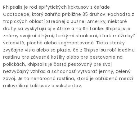
ODBORNÉ ČLÁNKY
Rhipsalis je rod epifytických kaktusov z čeľade
Cactaceae, ktorý zahŕňa približne 35 druhov. Pochádza z
MACHOVÉ STENY
tropických oblastí Strednej a Južnej Ameriky, niektoré
druhy sa vyskytujú aj v Afrike a na Srí Lanke. Rhipsalis je
INTERIÉROVÉ DEKORÁCIE
známy svojimi dlhými, tenkými stonkami, ktoré môžu byť
valcovité, ploché alebo segmentované. Tieto stonky
BLOG
zvyčajne visia alebo sa plazia, čo z Rhipsalisu robí ideálnu
rastlinu pre závesné košíky alebo pre pestovanie na
poličkách. Rhipsalis je často pestovaný pre svoj
NA OBJEDNÁVKU
nezvyčajný vzhľad a schopnosť vytvárať jemný, zelený
závoj. Je to nenáročná rastlina, ktorá je obľúbená medzi
AKCIA
milovníkmi kaktusov a sukulentov.
NOVINKY
TEDE
SUBSTRÁTY A HNOJIVÁ