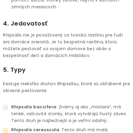
pomôcť udržať stonky zdravé, najmä v suchších
zimných mesiacoch.
4. Jedovatosť
Rhipsalis nie je považovaný za toxickú rastlinu pre ľudí
ani domáce zvieratá. Je to bezpečná rastlina, ktorú
môžete pestovať vo svojom domove bez obáv o
bezpečnosť detí a domácich miláčikov.
5. Typy
Existuje niekoľko druhov Rhipsalisu, ktoré sú obľúbené pre
okrasné pestovanie:
Rhipsalis baccifera
: Známy aj ako „mistiara“, má
tenké, valcovité stonky, ktoré vytvárajú hustý záves.
Tento druh je najbežnejší a je veľmi odolný.
Rhipsalis cereuscula
: Tento druh má malé,