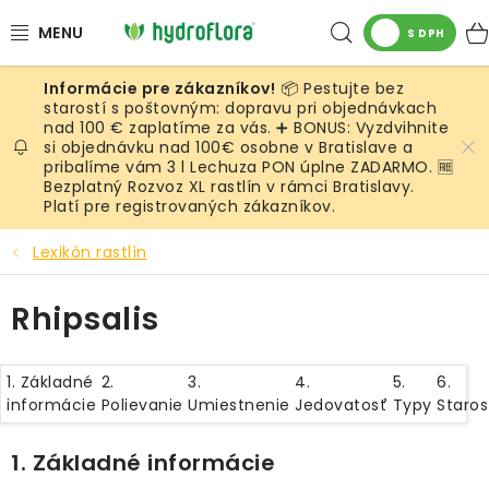
Prejsť
Hľadať
na
S DPH
obsah
📦 Pestujte bez
RASTLINY
starostí s poštovným: dopravu pri objednávkach
nad 100 € zaplatíme za vás. ➕ BONUS: Vyzdvihnite
si objednávku nad 100€ osobne v Bratislave a
UMELÉ RASTLINY
pribalíme vám 3 l Lechuza PON úplne ZADARMO. 🆓
Bezplatný Rozvoz XL rastlín v rámci Bratislavy.
KVETINÁČE
Platí pre registrovaných zákazníkov.
Lexikón rastlín
SUBSTRÁTY A PRÍSLUŠENSTVO
Rhipsalis
SERVIS INTERIÉROVEJ ZELENE
MACHY
1. Základné
2.
3.
4.
5.
6.
informácie
Polievanie
Umiestnenie
Jedovatosť
Typy
Staros
ŽIVÉ STENY
1. Základné informácie