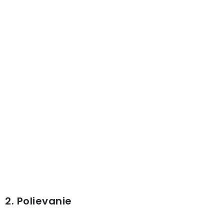
PRÍSLUŠENSTVO
KVETINÁČE
KVETINÁČE A OBALY NA RASTLINY
ZNAČKY
Obchodné podmienky
Podmienky ochrany osobných údajov
O nás
Spôsoby platby
Informácie o doprave
Kontakt / Právne údaje
2. Polievanie