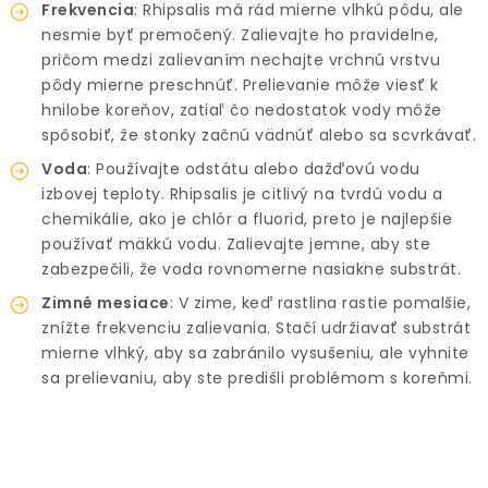
Frekvencia
: Rhipsalis má rád mierne vlhkú pôdu, ale
nesmie byť premočený. Zalievajte ho pravidelne,
pričom medzi zalievaním nechajte vrchnú vrstvu
pôdy mierne preschnúť. Prelievanie môže viesť k
hnilobe koreňov, zatiaľ čo nedostatok vody môže
spôsobiť, že stonky začnú vädnúť alebo sa scvrkávať.
Voda
: Používajte odstátu alebo dažďovú vodu
izbovej teploty. Rhipsalis je citlivý na tvrdú vodu a
chemikálie, ako je chlór a fluorid, preto je najlepšie
používať mäkkú vodu. Zalievajte jemne, aby ste
zabezpečili, že voda rovnomerne nasiakne substrát.
Zimné mesiace
: V zime, keď rastlina rastie pomalšie,
znížte frekvenciu zalievania. Stačí udržiavať substrát
mierne vlhký, aby sa zabránilo vysušeniu, ale vyhnite
sa prelievaniu, aby ste predišli problémom s koreňmi.