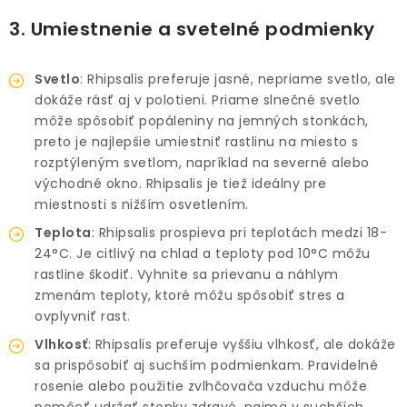
3. Umiestnenie a svetelné podmienky
Svetlo
: Rhipsalis preferuje jasné, nepriame svetlo, ale
dokáže rásť aj v polotieni. Priame slnečné svetlo
môže spôsobiť popáleniny na jemných stonkách,
preto je najlepšie umiestniť rastlinu na miesto s
rozptýleným svetlom, napríklad na severné alebo
východné okno. Rhipsalis je tiež ideálny pre
miestnosti s nižším osvetlením.
Teplota
: Rhipsalis prospieva pri teplotách medzi 18-
24°C. Je citlivý na chlad a teploty pod 10°C môžu
rastline škodiť. Vyhnite sa prievanu a náhlym
zmenám teploty, ktoré môžu spôsobiť stres a
ovplyvniť rast.
Vlhkosť
: Rhipsalis preferuje vyššiu vlhkosť, ale dokáže
sa prispôsobiť aj suchším podmienkam. Pravidelné
rosenie alebo použitie zvlhčovača vzduchu môže