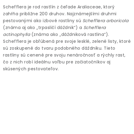
ODBORNÉ ČLÁNKY
Schefflera je rod rastlín z čeľade Araliaceae, ktorý
zahŕňa približne 200 druhov. Najznámejšími druhmi
MACHOVÉ STENY
pestovanými ako izbové rastliny sú
Schefflera arboricola
(známa aj ako „trpasličí dáždnik“) a
Schefflera
INTERIÉROVÉ DEKORÁCIE
actinophylla
(známa ako „dáždniková rastlina“).
Schefflera je obľúbená pre svoje lesklé, zelené listy, ktoré
BLOG
sú zoskupené do tvaru podobného dáždniku. Tieto
rastliny sú cenené pre svoju nenáročnosť a rýchly rast,
čo z nich robí ideálnu voľbu pre začiatočníkov aj
NA OBJEDNÁVKU
skúsených pestovateľov.
AKCIA
NOVINKY
TEDE
SUBSTRÁTY A HNOJIVÁ