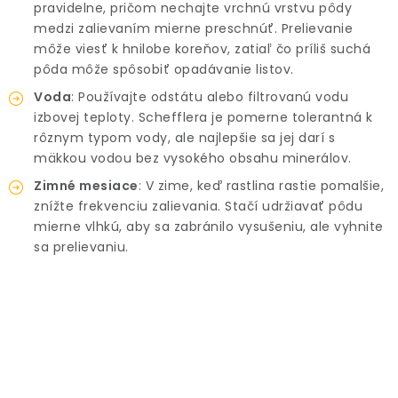
pravidelne, pričom nechajte vrchnú vrstvu pôdy
medzi zalievaním mierne preschnúť. Prelievanie
môže viesť k hnilobe koreňov, zatiaľ čo príliš suchá
pôda môže spôsobiť opadávanie listov.
Voda
: Používajte odstátu alebo filtrovanú vodu
izbovej teploty. Schefflera je pomerne tolerantná k
rôznym typom vody, ale najlepšie sa jej darí s
mäkkou vodou bez vysokého obsahu minerálov.
Zimné mesiace
: V zime, keď rastlina rastie pomalšie,
znížte frekvenciu zalievania. Stačí udržiavať pôdu
mierne vlhkú, aby sa zabránilo vysušeniu, ale vyhnite
sa prelievaniu.