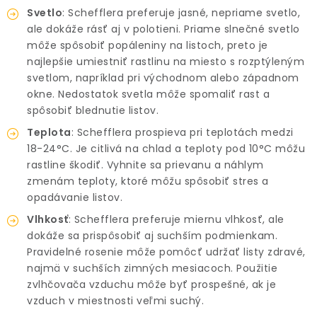
Svetlo
: Schefflera preferuje jasné, nepriame svetlo,
ale dokáže rásť aj v polotieni. Priame slnečné svetlo
môže spôsobiť popáleniny na listoch, preto je
najlepšie umiestniť rastlinu na miesto s rozptýleným
svetlom, napríklad pri východnom alebo západnom
okne. Nedostatok svetla môže spomaliť rast a
spôsobiť blednutie listov.
Teplota
: Schefflera prospieva pri teplotách medzi
18-24°C. Je citlivá na chlad a teploty pod 10°C môžu
rastline škodiť. Vyhnite sa prievanu a náhlym
zmenám teploty, ktoré môžu spôsobiť stres a
opadávanie listov.
Vlhkosť
: Schefflera preferuje miernu vlhkosť, ale
dokáže sa prispôsobiť aj suchším podmienkam.
Pravidelné rosenie môže pomôcť udržať listy zdravé,
najmä v suchších zimných mesiacoch. Použitie
zvlhčovača vzduchu môže byť prospešné, ak je
vzduch v miestnosti veľmi suchý.