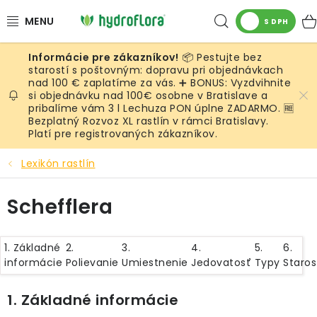
Prejsť
Hľadať
na
S DPH
obsah
📦 Pestujte bez
RASTLINY
starostí s poštovným: dopravu pri objednávkach
nad 100 € zaplatíme za vás. ➕ BONUS: Vyzdvihnite
si objednávku nad 100€ osobne v Bratislave a
UMELÉ RASTLINY
pribalíme vám 3 l Lechuza PON úplne ZADARMO. 🆓
Bezplatný Rozvoz XL rastlín v rámci Bratislavy.
KVETINÁČE
Platí pre registrovaných zákazníkov.
Lexikón rastlín
SUBSTRÁTY A PRÍSLUŠENSTVO
Schefflera
SERVIS INTERIÉROVEJ ZELENE
MACHY
1. Základné
2.
3.
4.
5.
6.
informácie
Polievanie
Umiestnenie
Jedovatosť
Typy
Staros
ŽIVÉ STENY
1. Základné informácie