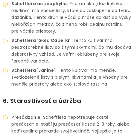
Schefflera actinophylla
: Známa ako „dáždniková
rastlina“, má väčšie listy, ktoré sú zoskupené do tvaru
dáždnika. Tento druh je väčší a môže dorásť do výšky
niekoľkých metrov, čo z neho robí ideálnu rastlinu
pre väčšie priestory.
Schefflera 'Gold Capella'
: Tento kultivar má
pestrofarebné listy so žltými škvrnami, čo mu dodáva
dekoratívny vzhľad. Je veľmi obľúbený pre svoje
farebné variácie.
Schefflera 'Janine'
: Tento kultivar má menšie,
svetlozelené listy s bielymi škvrnami a je vhodný pre
menšie priestory alebo ako stolová rastlina.
6. Starostlivosť a údržba
Presádzanie
: Schefflera nepotrebuje časté
presádzanie, stačí ju presádzať každé 2-3 roky, alebo
keď rastlina prerastie svoj kvetináč. Najlepšie je to