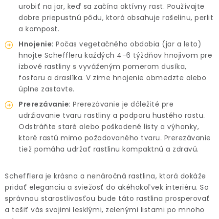
urobiť na jar, keď sa začína aktívny rast. Používajte
dobre priepustnú pôdu, ktorá obsahuje rašelinu, perlit
a kompost.
Hnojenie
: Počas vegetačného obdobia (jar a leto)
hnojte Scheffleru každých 4-6 týždňov hnojivom pre
izbové rastliny s vyváženým pomerom dusíka,
fosforu a draslíka. V zime hnojenie obmedzte alebo
úplne zastavte.
Prerezávanie
: Prerezávanie je dôležité pre
udržiavanie tvaru rastliny a podporu hustého rastu.
Odstráňte staré alebo poškodené listy a výhonky,
ktoré rastú mimo požadovaného tvaru. Prerezávanie
tiež pomáha udržať rastlinu kompaktnú a zdravú.
Schefflera je krásna a nenáročná rastlina, ktorá dokáže
pridať eleganciu a sviežosť do akéhokoľvek interiéru. So
správnou starostlivosťou bude táto rastlina prosperovať
a tešiť vás svojimi lesklými, zelenými listami po mnoho