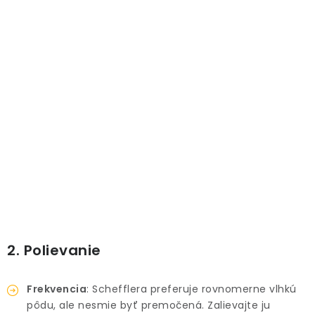
PRÍSLUŠENSTVO
KVETINÁČE
KVETINÁČE A OBALY NA RASTLINY
ZNAČKY
Obchodné podmienky
Podmienky ochrany osobných údajov
O nás
Spôsoby platby
Informácie o doprave
Kontakt / Právne údaje
2. Polievanie
Frekvencia
: Schefflera preferuje rovnomerne vlhkú
pôdu, ale nesmie byť premočená. Zalievajte ju