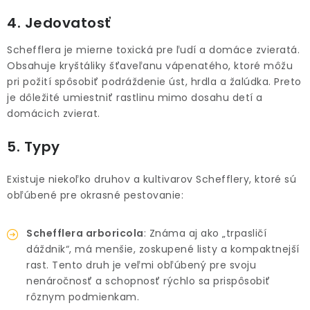
4. Jedovatosť
Schefflera je mierne toxická pre ľudí a domáce zvieratá.
Obsahuje kryštáliky šťaveľanu vápenatého, ktoré môžu
pri požití spôsobiť podráždenie úst, hrdla a žalúdka. Preto
je dôležité umiestniť rastlinu mimo dosahu detí a
domácich zvierat.
5. Typy
Existuje niekoľko druhov a kultivarov Schefflery, ktoré sú
obľúbené pre okrasné pestovanie:
Schefflera arboricola
: Známa aj ako „trpasličí
dáždnik“, má menšie, zoskupené listy a kompaktnejší
rast. Tento druh je veľmi obľúbený pre svoju
nenáročnosť a schopnosť rýchlo sa prispôsobiť
rôznym podmienkam.