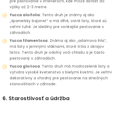
pre pestovanie v interiéroch, kde môže dorásť do
výšky až 2-3 metre.
Yucca aloifolia
: Tento druh je známy aj ako
„španielsky bajonet“ a má dlhé, ostré listy, ktoré sú
veľmi tuhé. Je ideálny pre vonkajšie pestovanie v
záhradách.
Yucca filamentosa
: Známa aj ako „adamova ihla“,
má listy s jemnými vláknami, ktoré trčia z okrajov
listov. Tento druh je odolný voči chladu a je často
pestovaný v záhradách.
Yucca gloriosa
: Tento druh má modrozelené listy a
vytvára vysoké kvetenstvo s bielymi kvetmi. Je veľmi
dekoratívny a vhodný pre pestovanie na slnečných
stanovištiach v záhrade.
6. Starostlivosť a údržba