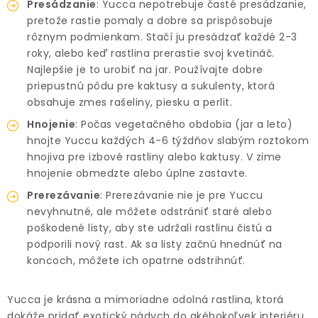
Presádzanie
: Yucca nepotrebuje časté presádzanie,
pretože rastie pomaly a dobre sa prispôsobuje
rôznym podmienkam. Stačí ju presádzať každé 2-3
roky, alebo keď rastlina prerastie svoj kvetináč.
Najlepšie je to urobiť na jar. Používajte dobre
priepustnú pôdu pre kaktusy a sukulenty, ktorá
obsahuje zmes rašeliny, piesku a perlit.
Hnojenie
: Počas vegetačného obdobia (jar a leto)
hnojte Yuccu každých 4-6 týždňov slabým roztokom
hnojiva pre izbové rastliny alebo kaktusy. V zime
hnojenie obmedzte alebo úplne zastavte.
Prerezávanie
: Prerezávanie nie je pre Yuccu
nevyhnutné, ale môžete odstrániť staré alebo
poškodené listy, aby ste udržali rastlinu čistú a
podporili nový rast. Ak sa listy začnú hnednúť na
koncoch, môžete ich opatrne odstrihnúť.
Yucca je krásna a mimoriadne odolná rastlina, ktorá
dokáže pridať exotický nádych do akéhokoľvek interiéru