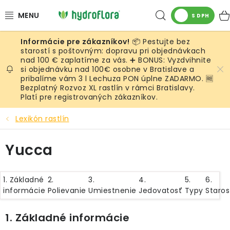
Prejsť
Hľadať
na
S DPH
obsah
📦 Pestujte bez
RASTLINY
starostí s poštovným: dopravu pri objednávkach
nad 100 € zaplatíme za vás. ➕ BONUS: Vyzdvihnite
si objednávku nad 100€ osobne v Bratislave a
UMELÉ RASTLINY
pribalíme vám 3 l Lechuza PON úplne ZADARMO. 🆓
Bezplatný Rozvoz XL rastlín v rámci Bratislavy.
KVETINÁČE
Platí pre registrovaných zákazníkov.
Lexikón rastlín
SUBSTRÁTY A PRÍSLUŠENSTVO
Yucca
SERVIS INTERIÉROVEJ ZELENE
MACHY
1. Základné
2.
3.
4.
5.
6.
informácie
Polievanie
Umiestnenie
Jedovatosť
Typy
Staros
ŽIVÉ STENY
1. Základné informácie