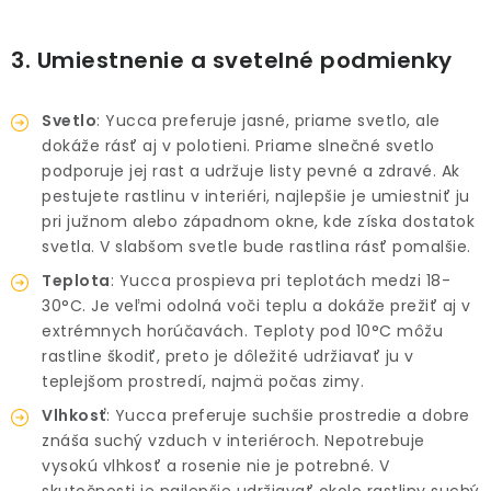
3. Umiestnenie a svetelné podmienky
Svetlo
: Yucca preferuje jasné, priame svetlo, ale
dokáže rásť aj v polotieni. Priame slnečné svetlo
podporuje jej rast a udržuje listy pevné a zdravé. Ak
pestujete rastlinu v interiéri, najlepšie je umiestniť ju
pri južnom alebo západnom okne, kde získa dostatok
svetla. V slabšom svetle bude rastlina rásť pomalšie.
Teplota
: Yucca prospieva pri teplotách medzi 18-
30°C. Je veľmi odolná voči teplu a dokáže prežiť aj v
extrémnych horúčavách. Teploty pod 10°C môžu
rastline škodiť, preto je dôležité udržiavať ju v
teplejšom prostredí, najmä počas zimy.
Vlhkosť
: Yucca preferuje suchšie prostredie a dobre
znáša suchý vzduch v interiéroch. Nepotrebuje
vysokú vlhkosť a rosenie nie je potrebné. V