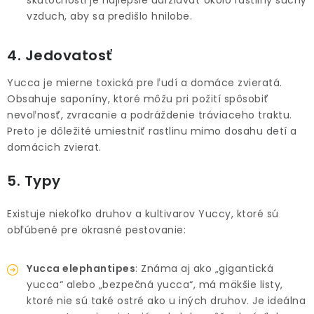
skutočnosti je najlepšie udržiavať okolo rastliny suchý
vzduch, aby sa predišlo hnilobe.
4. Jedovatosť
Yucca je mierne toxická pre ľudí a domáce zvieratá.
Obsahuje saponíny, ktoré môžu pri požití spôsobiť
nevoľnosť, zvracanie a podráždenie tráviaceho traktu.
Preto je dôležité umiestniť rastlinu mimo dosahu detí a
domácich zvierat.
5. Typy
Existuje niekoľko druhov a kultivarov Yuccy, ktoré sú
obľúbené pre okrasné pestovanie:
Yucca elephantipes
: Známa aj ako „gigantická
yucca“ alebo „bezpečná yucca“, má mäkšie listy,
ktoré nie sú také ostré ako u iných druhov. Je ideálna