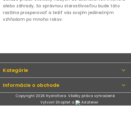
alebo záhrady. So správnou starostlivosťou bude táto
rastlina prosperovať a tešiť vás svojím jedinečným
vzhľadom po mnoho rokov.
Z
á
Kategórie
p
ä
Rastliny
Informácie o obchode
t
Kvetináče, črepníky
i
Copyright 2026
Hydroflora
. Všetky práva vyhradené.
Obchodné podmienky
Vytvoril Shoptet
a
Adatelier
Machové obrazy
e
Podmienky ochrany osobných údajov
Umelé kvety
Odstúpenie od zmluvy
Dekorácie
Spôsoby platby