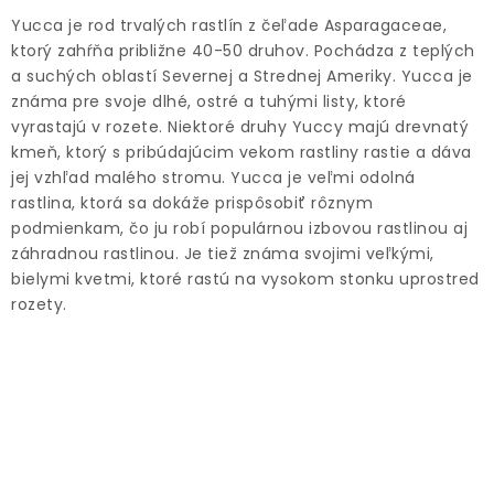
ODBORNÉ ČLÁNKY
Yucca je rod trvalých rastlín z čeľade Asparagaceae,
ktorý zahŕňa približne 40-50 druhov. Pochádza z teplých
MACHOVÉ STENY
a suchých oblastí Severnej a Strednej Ameriky. Yucca je
známa pre svoje dlhé, ostré a tuhými listy, ktoré
INTERIÉROVÉ DEKORÁCIE
vyrastajú v rozete. Niektoré druhy Yuccy majú drevnatý
kmeň, ktorý s pribúdajúcim vekom rastliny rastie a dáva
BLOG
jej vzhľad malého stromu. Yucca je veľmi odolná
rastlina, ktorá sa dokáže prispôsobiť rôznym
podmienkam, čo ju robí populárnou izbovou rastlinou aj
NA OBJEDNÁVKU
záhradnou rastlinou. Je tiež známa svojimi veľkými,
bielymi kvetmi, ktoré rastú na vysokom stonku uprostred
AKCIA
rozety.
NOVINKY
TEDE
SUBSTRÁTY A HNOJIVÁ