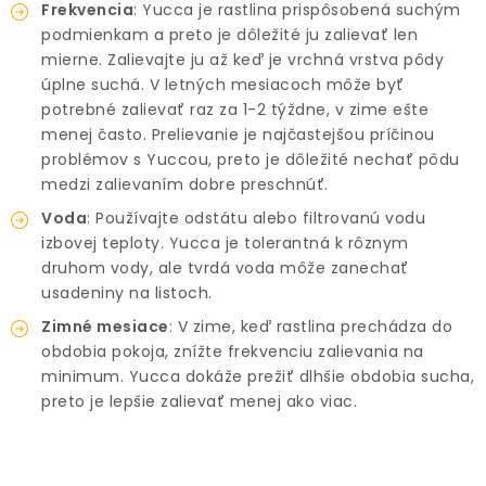
Frekvencia
: Yucca je rastlina prispôsobená suchým
podmienkam a preto je dôležité ju zalievať len
mierne. Zalievajte ju až keď je vrchná vrstva pôdy
úplne suchá. V letných mesiacoch môže byť
potrebné zalievať raz za 1-2 týždne, v zime ešte
menej často. Prelievanie je najčastejšou príčinou
problémov s Yuccou, preto je dôležité nechať pôdu
medzi zalievaním dobre preschnúť.
Voda
: Používajte odstátu alebo filtrovanú vodu
izbovej teploty. Yucca je tolerantná k rôznym
druhom vody, ale tvrdá voda môže zanechať
usadeniny na listoch.
Zimné mesiace
: V zime, keď rastlina prechádza do
obdobia pokoja, znížte frekvenciu zalievania na
minimum. Yucca dokáže prežiť dlhšie obdobia sucha,
preto je lepšie zalievať menej ako viac.