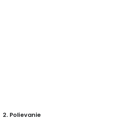
PRÍSLUŠENSTVO
KVETINÁČE
KVETINÁČE A OBALY NA RASTLINY
ZNAČKY
Obchodné podmienky
Podmienky ochrany osobných údajov
O nás
Spôsoby platby
Informácie o doprave
Kontakt / Právne údaje
2. Polievanie