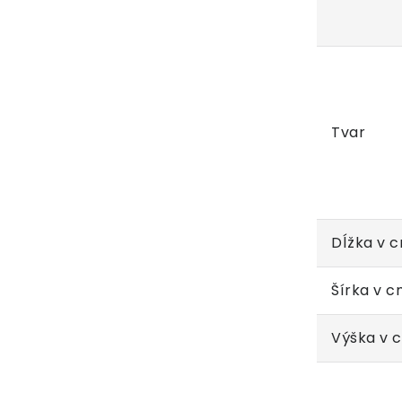
Tvar
Dĺžka v 
Šírka v 
Výška v 