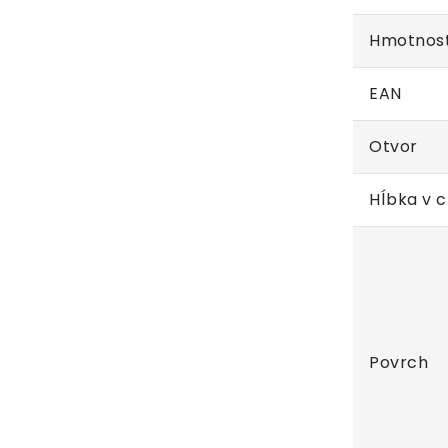
Hmotnos
EAN
Otvor
Hĺbka v 
Povrch