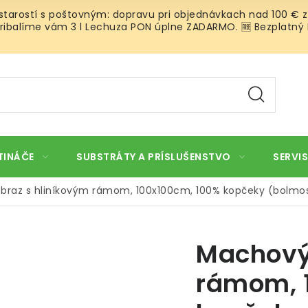
 starostí s poštovným: dopravu pri objednávkach nad 100 € z
ibalíme vám 3 l Lechuza PON úplne ZADARMO. 🆓 Bezplatný Roz
TINÁČE
SUBSTRÁTY A PRÍSLUŠENSTVO
SERVIS
braz s hliníkovým rámom, 100x100cm, 100% kopčeky (bolmo
Machový 
rámom, 