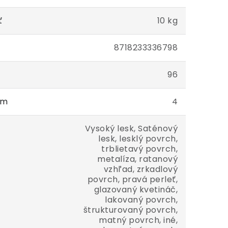
ť
10 kg
8718233336798
96
cm
4
Vysoký lesk, Saténový
lesk, lesklý povrch,
trblietavý povrch,
metalíza, ratanový
vzhľad, zrkadlový
povrch, pravá perleť,
glazovaný kvetináč,
lakovaný povrch,
štrukturovaný povrch,
matný povrch, iné,