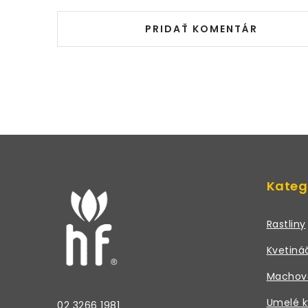
PRIDAŤ KOMENTÁR
Z
á
Kateg
p
ä
Rastliny
t
Kvetiná
i
Machov
e
Umelé k
02 3266 1981