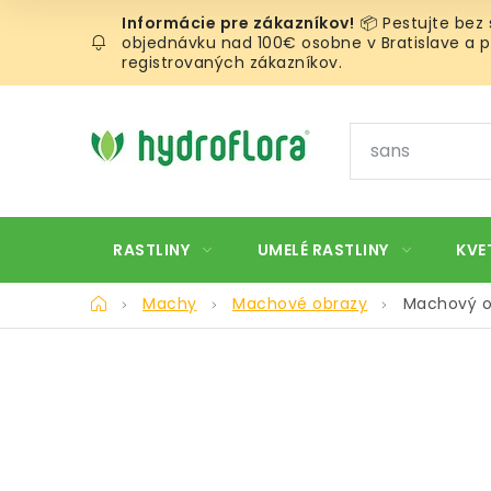
Prejsť
📦 Pestujte bez
na
objednávku nad 100€ osobne v Bratislave a pr
obsah
registrovaných zákazníkov.
RASTLINY
UMELÉ RASTLINY
KVE
Domov
Machy
Machové obrazy
Machový o