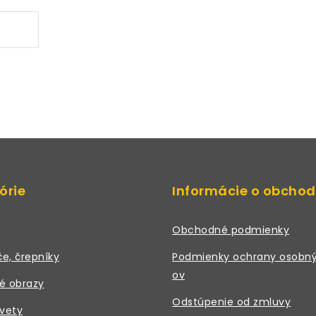
órie
Informácie o obcho
Obchodné podmienky
če, črepníky
Podmienky ochrany osobný
ov
é obrazy
Odstúpenie od zmluvy
vety