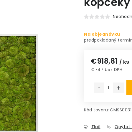
kopčeky
Neohodn
Na objednávku
€918,81
/ ks
€747 bez DPH
Jednotková cena
Kód tovaru:
CMSS0031
Tlač
Opýtať 