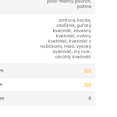
polo-matný povrch,
patina
amfora, kocka,
obdĺžnik, guľatý
kvetináč, závesný
kvetináč, oválny
kvetináč, kvetináč s
nožičkami, misa, vysoký
kvetináč, iný tvar,
okrúhly kvetináč
cm
100
cm
100
cm
6