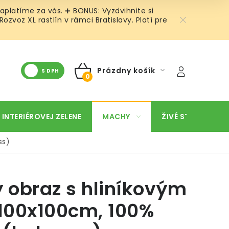
aplatíme za vás. ➕ BONUS: Vyzdvihnite si
voz XL rastlín v rámci Bratislavy. Platí pre
Prázdny košík
S DPH
NÁKUPNÝ
KOŠÍK
 INTERIÉROVEJ ZELENE
MACHY
ŽIVÉ STENY
O
ss)
obraz s hliníkovým
100x100cm, 100%