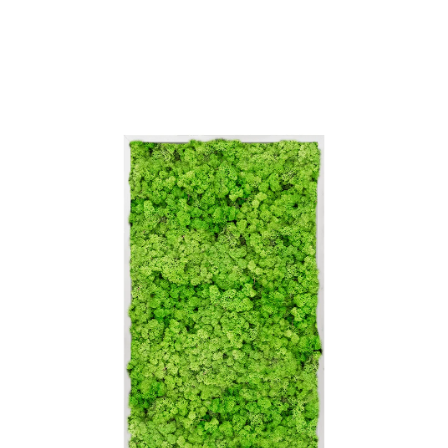
ODBORNÉ ČLÁNKY
MACHOVÉ STENY
INTERIÉROVÉ DEKORÁCIE
BLOG
NA OBJEDNÁVKU
AKCIA
NOVINKY
TEDE
SUBSTRÁTY A HNOJIVÁ