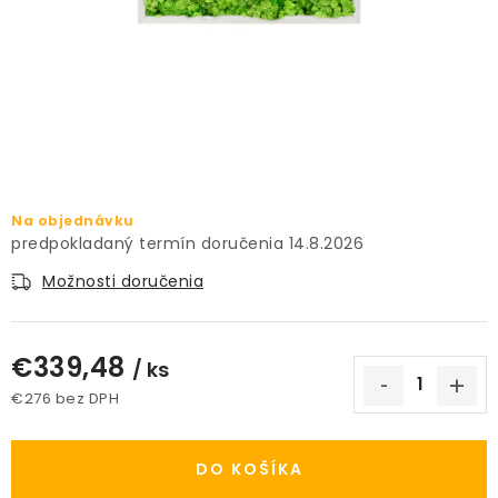
PRÍSLUŠENSTVO
KVETINÁČE
KVETINÁČE A OBALY NA RASTLINY
ZNAČKY
Na objednávku
14.8.2026
Obchodné podmienky
Možnosti doručenia
Podmienky ochrany osobných údajov
O nás
Spôsoby platby
Informácie o doprave
€339,48
Kontakt / Právne údaje
/ ks
€276 bez DPH
Jednotková cena:
DO KOŠÍKA