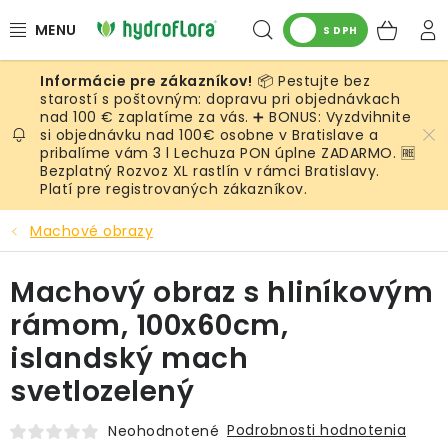
Prejsť
Hľadať
NÁK
na
S DPH
obsah
KOŠ
📦 Pestujte bez
RASTLINY
starostí s poštovným: dopravu pri objednávkach
nad 100 € zaplatíme za vás. ➕ BONUS: Vyzdvihnite
si objednávku nad 100€ osobne v Bratislave a
UMELÉ RASTLINY
pribalíme vám 3 l Lechuza PON úplne ZADARMO. 🆓
Bezplatný Rozvoz XL rastlín v rámci Bratislavy.
KVETINÁČE
Platí pre registrovaných zákazníkov.
Machové obrazy
SUBSTRÁTY A PRÍSLUŠENSTVO
Machový obraz s hliníkovým
SERVIS INTERIÉROVEJ ZELENE
rámom, 100x60cm,
MACHY
islandský mach
svetlozelený
ŽIVÉ STENY
Podrobnosti hodnotenia
Neohodnotené