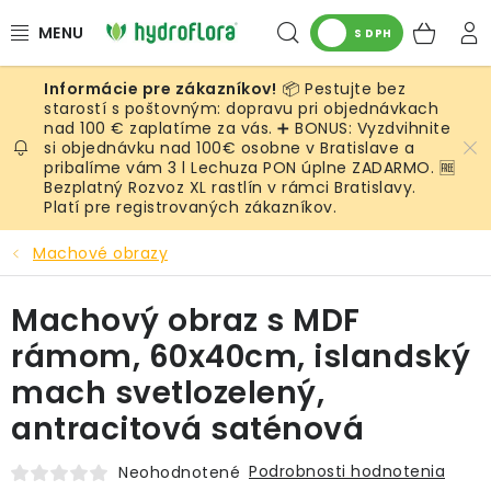
Prejsť
Hľadať
NÁK
na
S DPH
obsah
KOŠ
📦 Pestujte bez
RASTLINY
starostí s poštovným: dopravu pri objednávkach
nad 100 € zaplatíme za vás. ➕ BONUS: Vyzdvihnite
si objednávku nad 100€ osobne v Bratislave a
UMELÉ RASTLINY
pribalíme vám 3 l Lechuza PON úplne ZADARMO. 🆓
Bezplatný Rozvoz XL rastlín v rámci Bratislavy.
KVETINÁČE
Platí pre registrovaných zákazníkov.
Machové obrazy
SUBSTRÁTY A PRÍSLUŠENSTVO
Machový obraz s MDF
SERVIS INTERIÉROVEJ ZELENE
rámom, 60x40cm, islandský
MACHY
mach svetlozelený,
antracitová saténová
ŽIVÉ STENY
Podrobnosti hodnotenia
Neohodnotené