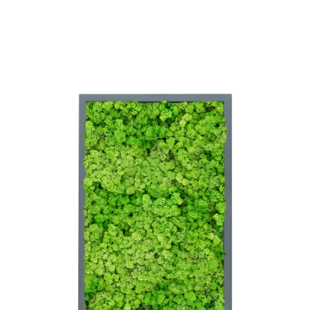
ODBORNÉ ČLÁNKY
MACHOVÉ STENY
INTERIÉROVÉ DEKORÁCIE
BLOG
NA OBJEDNÁVKU
AKCIA
NOVINKY
TEDE
SUBSTRÁTY A HNOJIVÁ