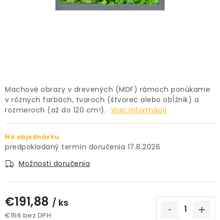
PRÍSLUŠENSTVO
KVETINÁČE
KVETINÁČE A OBALY NA RASTLINY
ZNAČKY
Machové obrazy v drevených (MDF) rámoch ponúkame
v rôznych farbách, tvaroch (štvorec alebo obĺžnik) a
rozmeroch (až do 120 cm!).
Viac informácií
Obchodné podmienky
Podmienky ochrany osobných údajov
O nás
Na objednávku
Spôsoby platby
Informácie o doprave
17.8.2026
Kontakt / Právne údaje
Možnosti doručenia
€191,88
/ ks
€156 bez DPH