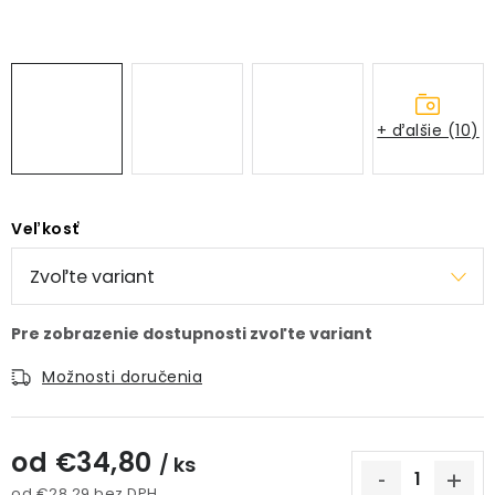
PRÍSLUŠENSTVO
KVETINÁČE
+ ďalšie (10)
KVETINÁČE A OBALY NA RASTLINY
ZNAČKY
Veľkosť
Obchodné podmienky
Podmienky ochrany osobných údajov
O nás
Spôsoby platby
Informácie o doprave
Kontakt / Právne údaje
Možnosti doručenia
od
€34,80
/ ks
od
€28,29
bez DPH