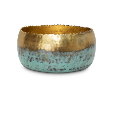
ODBORNÉ ČLÁNKY
MACHOVÉ STENY
INTERIÉROVÉ DEKORÁCIE
BLOG
NA OBJEDNÁVKU
AKCIA
NOVINKY
TEDE
SUBSTRÁTY A HNOJIVÁ