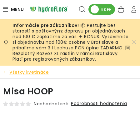
Prejsť
Hľadať
NÁK
na
S DPH
obsah
KOŠ
📦 Pestujte bez
RASTLINY
starostí s poštovným: dopravu pri objednávkach
nad 100 € zaplatíme za vás. ➕ BONUS: Vyzdvihnite
si objednávku nad 100€ osobne v Bratislave a
UMELÉ RASTLINY
pribalíme vám 3 l Lechuza PON úplne ZADARMO. 🆓
Bezplatný Rozvoz XL rastlín v rámci Bratislavy.
KVETINÁČE
Platí pre registrovaných zákazníkov.
Všetky kvetináče
SUBSTRÁTY A PRÍSLUŠENSTVO
Misa HOOP
SERVIS INTERIÉROVEJ ZELENE
Podrobnosti hodnotenia
Neohodnotené
MACHY
ŽIVÉ STENY