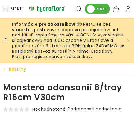
Prejsť
Hľadať
NÁK
na
S DPH
obsah
KOŠ
📦 Pestujte bez
RASTLINY
starostí s poštovným: dopravu pri objednávkach
nad 100 € zaplatíme za vás. ➕ BONUS: Vyzdvihnite
si objednávku nad 100€ osobne v Bratislave a
UMELÉ RASTLINY
pribalíme vám 3 l Lechuza PON úplne ZADARMO. 🆓
Bezplatný Rozvoz XL rastlín v rámci Bratislavy.
KVETINÁČE
Platí pre registrovaných zákazníkov.
Rastliny
SUBSTRÁTY A PRÍSLUŠENSTVO
Monstera adansonii 6/tray
SERVIS INTERIÉROVEJ ZELENE
R15cm V30cm
MACHY
Podrobnosti hodnotenia
Neohodnotené
ŽIVÉ STENY