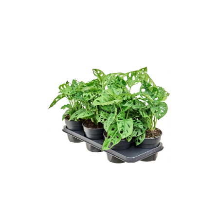
ODBORNÉ ČLÁNKY
MACHOVÉ STENY
INTERIÉROVÉ DEKORÁCIE
BLOG
NA OBJEDNÁVKU
AKCIA
NOVINKY
TEDE
SUBSTRÁTY A HNOJIVÁ