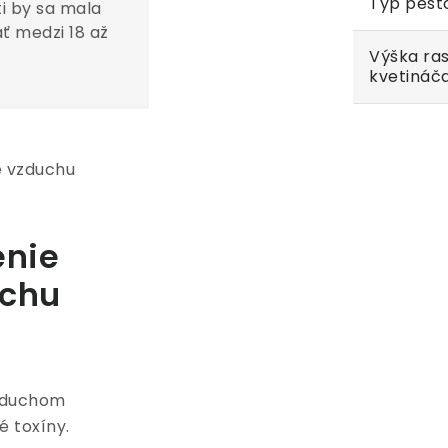
Typ pest
i by sa mala
ť medzi 18 až
Výška ras
kvetináč
enie
chu
vzduchom
 toxíny.