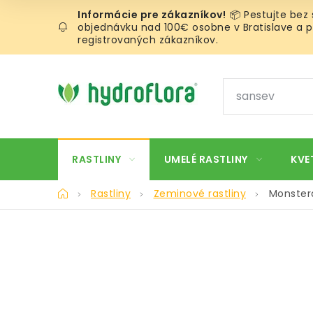
Prejsť
📦 Pestujte bez
na
objednávku nad 100€ osobne v Bratislave a pr
obsah
registrovaných zákazníkov.
RASTLINY
UMELÉ RASTLINY
KVE
Domov
Rastliny
Zeminové rastliny
Monster