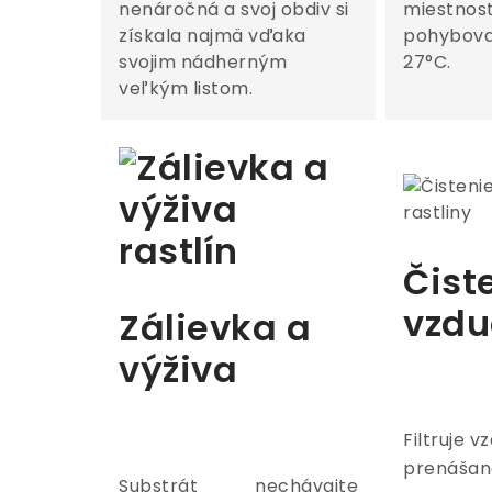
nenáročná a svoj obdiv si
miestnost
získala najmä vďaka
pohybova
svojim nádherným
27°C.
veľkým listom.
Čist
vzdu
Zálievka a
výživa
Filtruje 
prenášané
Substrát nechávajte