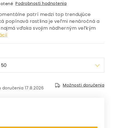
Podrobnosti hodnotenia
otené
omentálne patrí medzi top trendujúce
ická popínavá rastlina je veľmi nenáročná a
ala najmä vďaka svojim nádherným veľkým
ácií
Možnosti doručenia
17.8.2026
: