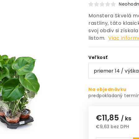
Neohodn
Monstera Skvelá m
rastliny, táto klas
svoj obdiv si získ
listom.
Viac inform
Veľkosť
Na objednávku
€11,85
/ ks
€9,63 bez DPH
Jednotková cena