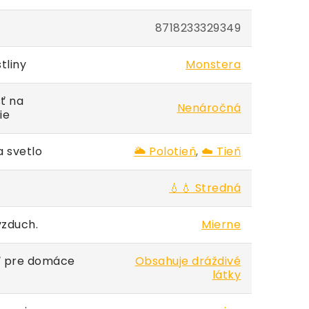
8718233329349
tliny
Monstera
ť na
Nenáročná
ie
 svetlo
🌥️ Polotieň
,
☁️ Tieň
💧💧 Stredná
vzduch.
Mierne
 pre domáce
Obsahuje dráždivé
látky