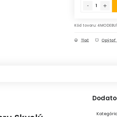
Kód tovaru:
4MODEBU
Tlač
Opýtať 
Dodato
Kategóri