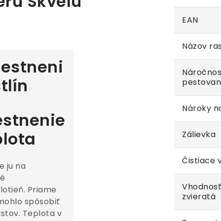
eru Skvelú
EAN
Názov ras
Náročnos
pestovan
Nároky na
stnenie
plota
Zálievka
Čistiace 
e ju na
né
Vhodnosť
lotieň. Priame
zvieratá
mohlo spôsobiť
istov. Teplota v