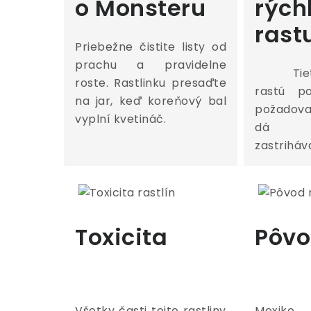
o Monsteru
rých
rast
Priebežne čistite listy od
prachu a pravidelne
Tieto
roste. Rastlinku presaďte
rastú p
na jar, keď koreňový bal
požadov
vyplní kvetináč.
dá u
zastriháv
Toxicita
Pôv
Všetky časti tejto rastliny
Mexiko