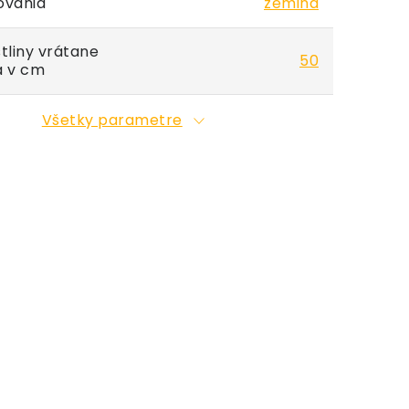
ovania
zemina
tliny vrátane
50
a v cm
Všetky parametre