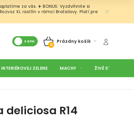
aplatíme za vás. ➕ BONUS: Vyzdvihnite si
voz XL rastlín v rámci Bratislavy. Platí pre
Prázdny košík
S DPH
NÁKUPNÝ
KOŠÍK
 INTERIÉROVEJ ZELENE
MACHY
ŽIVÉ STENY
O
 deliciosa R14