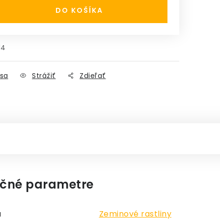
DO KOŠÍKA
14
sa
Strážiť
Zdieľať
čné parametre
a
Zeminové rastliny