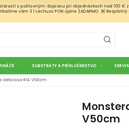
 starostí s poštovným: dopravu pri objednávkach nad 100 € z
ibalíme vám 3 l Lechuza PON úplne ZADARMO. 🆓 Bezplatný Roz
TINÁČE
SUBSTRÁTY A PRÍSLUŠENSTVO
SERVIS
a deliciosa R14 V50cm
Monstera
V50cm