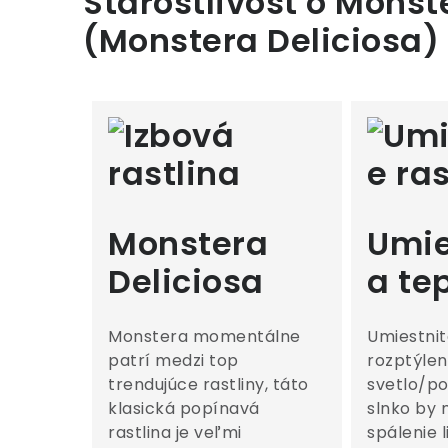
Starostlivosť o Monst
(Monstera Deliciosa)
Monstera
Umie
Deliciosa
a te
Monstera momentálne
Umiestnit
patrí medzi top
rozptýle
trendujúce rastliny, táto
svetlo/po
klasická popínavá
slnko by 
rastlina je veľmi
spálenie l