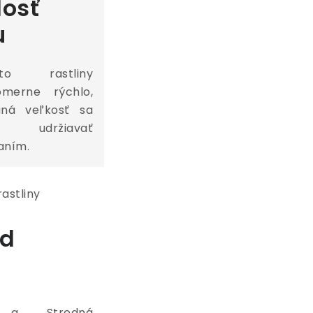
losť
u
 rastliny
omerne rýchlo,
aná veľkosť sa
držiavať
aním.
od
 a Stredná