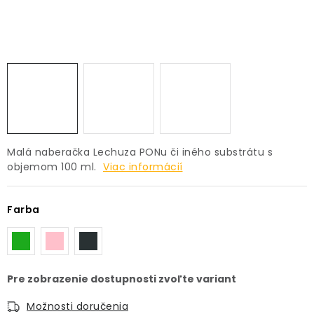
PRÍSLUŠENSTVO
KVETINÁČE
KVETINÁČE A OBALY NA RASTLINY
ZNAČKY
Malá naberačka Lechuza PONu či iného substrátu s
Obchodné podmienky
objemom 100 ml.
Viac informácií
Podmienky ochrany osobných údajov
O nás
Spôsoby platby
Informácie o doprave
Farba
Kontakt / Právne údaje
Možnosti doručenia