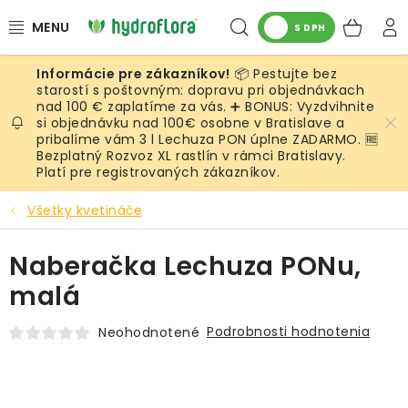
Prejsť
Hľadať
NÁK
na
S DPH
obsah
KOŠ
📦 Pestujte bez
RASTLINY
starostí s poštovným: dopravu pri objednávkach
nad 100 € zaplatíme za vás. ➕ BONUS: Vyzdvihnite
si objednávku nad 100€ osobne v Bratislave a
UMELÉ RASTLINY
pribalíme vám 3 l Lechuza PON úplne ZADARMO. 🆓
Bezplatný Rozvoz XL rastlín v rámci Bratislavy.
KVETINÁČE
Platí pre registrovaných zákazníkov.
Všetky kvetináče
SUBSTRÁTY A PRÍSLUŠENSTVO
Naberačka Lechuza PONu,
SERVIS INTERIÉROVEJ ZELENE
malá
MACHY
Podrobnosti hodnotenia
Neohodnotené
ŽIVÉ STENY