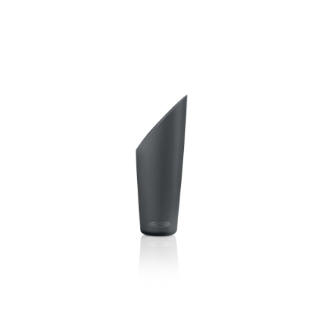
ODBORNÉ ČLÁNKY
MACHOVÉ STENY
INTERIÉROVÉ DEKORÁCIE
BLOG
NA OBJEDNÁVKU
AKCIA
NOVINKY
TEDE
SUBSTRÁTY A HNOJIVÁ