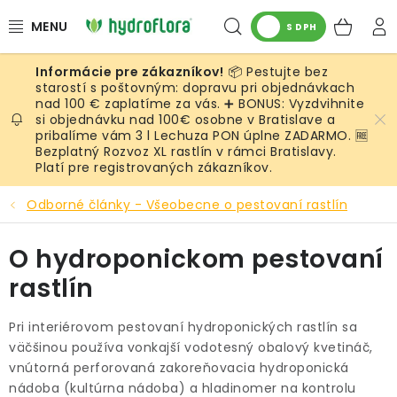
Prejsť
Hľadať
NÁK
na
S DPH
obsah
KOŠ
📦 Pestujte bez
RASTLINY
starostí s poštovným: dopravu pri objednávkach
nad 100 € zaplatíme za vás. ➕ BONUS: Vyzdvihnite
si objednávku nad 100€ osobne v Bratislave a
UMELÉ RASTLINY
pribalíme vám 3 l Lechuza PON úplne ZADARMO. 🆓
Bezplatný Rozvoz XL rastlín v rámci Bratislavy.
KVETINÁČE
Platí pre registrovaných zákazníkov.
Odborné články - Všeobecne o pestovaní rastlín
SUBSTRÁTY A PRÍSLUŠENSTVO
O hydroponickom pestovaní
SERVIS INTERIÉROVEJ ZELENE
rastlín
MACHY
Pri interiérovom pestovaní hydroponických rastlín sa
väčšinou používa vonkajší vodotesný obalový kvetináč,
ŽIVÉ STENY
vnútorná perforovaná zakoreňovacia hydroponická
nádoba (kultúrna nádoba) a hladinomer na kontrolu