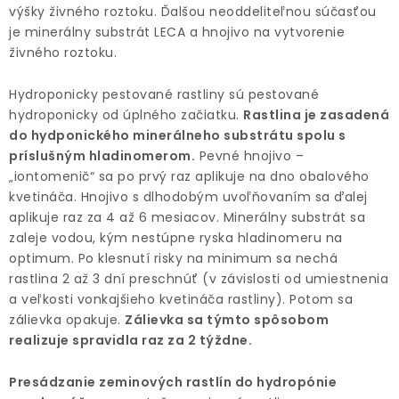
ODBORNÉ ČLÁNKY
výšky živného roztoku. Ďalšou neoddeliteľnou súčasťou
je minerálny substrát LECA a hnojivo na vytvorenie
MACHOVÉ STENY
živného roztoku.
INTERIÉROVÉ DEKORÁCIE
Hydroponicky pestované rastliny sú pestované
hydroponicky od úplného začiatku.
Rastlina je zasadená
do hydponického minerálneho substrátu spolu s
BLOG
príslušným hladinomerom.
Pevné hnojivo –
„iontomenič“ sa po prvý raz aplikuje na dno obalového
NA OBJEDNÁVKU
kvetináča. Hnojivo s dlhodobým uvoľňovaním sa ďalej
aplikuje raz za 4 až 6 mesiacov. Minerálny substrát sa
AKCIA
zaleje vodou, kým nestúpne ryska hladinomeru na
optimum. Po klesnutí risky na minimum sa nechá
rastlina 2 až 3 dní preschnúť (v závislosti od umiestnenia
NOVINKY
a veľkosti vonkajšieho kvetináča rastliny). Potom sa
zálievka opakuje.
Zálievka sa týmto spôsobom
TEDE
realizuje spravidla raz za 2 týždne.
SUBSTRÁTY A HNOJIVÁ
Presádzanie zeminových rastlín do hydropónie