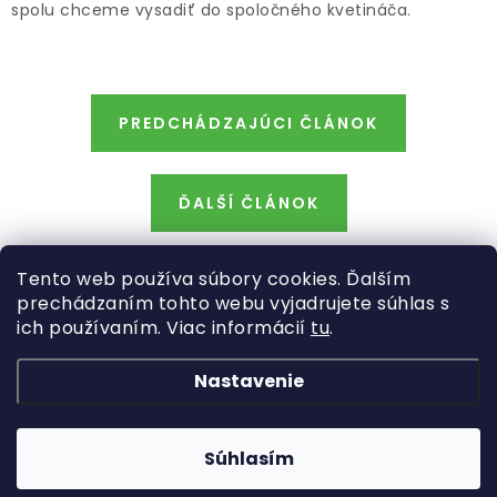
spolu chceme vysadiť do spoločného kvetináča.
PREDCHÁDZAJÚCI ČLÁNOK
ĎALŠÍ ČLÁNOK
Tento web používa súbory cookies. Ďalším
prechádzaním tohto webu vyjadrujete súhlas s
ich používaním. Viac informácií
tu
.
Z
á
Nastavenie
Kategórie
p
ä
Rastliny
Informácie o obchode
t
Súhlasím
Kvetináče, črepníky
i
Copyright 2026
Hydroflora
. Všetky práva vyhradené.
Obchodné podmienky