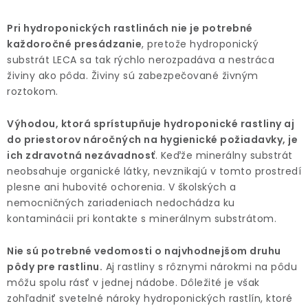
Pri hydroponických rastlinách nie je potrebné
každoročné presádzanie
, pretože hydroponický
substrát LECA sa tak rýchlo nerozpadáva a nestráca
živiny ako pôda. Živiny sú zabezpečované živným
roztokom.
Výhodou, ktorá sprístupňuje hydroponické rastliny aj
do priestorov náročných na hygienické požiadavky, je
ich zdravotná nezávadnosť
. Keďže minerálny substrát
neobsahuje organické látky, nevznikajú v tomto prostredí
plesne ani hubovité ochorenia. V školských a
nemocničných zariadeniach nedochádza ku
kontaminácii pri kontakte s minerálnym substrátom.
Nie sú potrebné vedomosti o najvhodnejšom druhu
pôdy pre rastlinu.
Aj rastliny s rôznymi nárokmi na pôdu
môžu spolu rásť v jednej nádobe. Dôležité je však
zohľadniť svetelné nároky hydroponických rastlín, ktoré