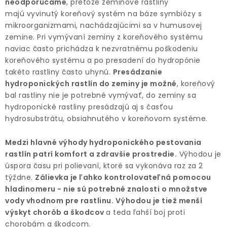
neodporúčame
, pretože zeminové rastliny
PRÍSLUŠENSTVO
majú vyvinutý koreňový systém na báze symbiózy s
mikroorganizmami, nachádzajúcimi sa v humusovej
zemine. Pri vymývaní zeminy z koreňového systému
KVETINÁČE
naviac často prichádza k nezvratnému poškodeniu
koreňového systému a po presadení do hydropónie
KVETINÁČE A OBALY NA RASTLINY
takéto rastliny často uhynú.
Presádzanie
hydroponických rastlín do zeminy je možné
, koreňový
ZNAČKY
bal rastliny nie je potrebné vymývať, do zeminy sa
hydroponické rastliny presádzajú aj s časťou
hydrosubstrátu, obsiahnutého v koreňovom systéme.
Obchodné podmienky
Podmienky ochrany osobných údajov
O nás
Medzi hlavné výhody hydroponického pestovania
Spôsoby platby
Informácie o doprave
rastlín patrí komfort a zdravšie prostredie.
Výhodou je
úspora času pri polievaní, ktoré sa vykonáva raz za 2
Kontakt / Právne údaje
týždne.
Zálievka je ľahko kontrolovateľná pomocou
hladinomeru - nie sú potrebné znalosti o množstve
vody vhodnom pre rastlinu. Výhodou je tiež menší
výskyt chorôb a škodcov
a teda ľahší boj proti
chorobám a škodcom.