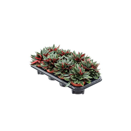
ODBORNÉ ČLÁNKY
MACHOVÉ STENY
INTERIÉROVÉ DEKORÁCIE
BLOG
NA OBJEDNÁVKU
AKCIA
NOVINKY
TEDE
SUBSTRÁTY A HNOJIVÁ