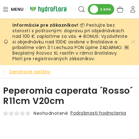
Prejsť
Hľadať
NÁK
na
S DPH
obsah
KOŠ
📦 Pestujte bez
RASTLINY
starostí s poštovným: dopravu pri objednávkach
nad 100 € zaplatíme za vás. ➕ BONUS: Vyzdvihnite
si objednávku nad 100€ osobne v Bratislave a
UMELÉ RASTLINY
pribalíme vám 3 l Lechuza PON úplne ZADARMO. 🆓
Bezplatný Rozvoz XL rastlín v rámci Bratislavy.
KVETINÁČE
Platí pre registrovaných zákazníkov.
Zeminové rastliny
SUBSTRÁTY A PRÍSLUŠENSTVO
Peperomia caperata ´Rosso´
SERVIS INTERIÉROVEJ ZELENE
R11cm V20cm
MACHY
Podrobnosti hodnotenia
Neohodnotené
ŽIVÉ STENY