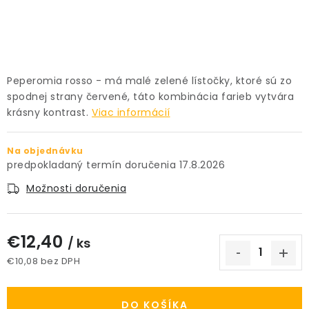
PRÍSLUŠENSTVO
KVETINÁČE
Peperomia rosso - má malé zelené lístočky, ktoré sú zo
KVETINÁČE A OBALY NA RASTLINY
spodnej strany červené, táto kombinácia farieb vytvára
krásny kontrast.
Viac informácií
ZNAČKY
Na objednávku
Obchodné podmienky
17.8.2026
Podmienky ochrany osobných údajov
O nás
Možnosti doručenia
Spôsoby platby
Informácie o doprave
Kontakt / Právne údaje
€12,40
/ ks
€10,08 bez DPH
Jednotková cena:
DO KOŠÍKA