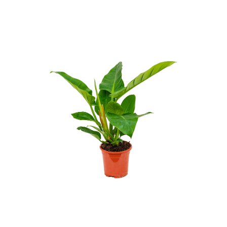
ODBORNÉ ČLÁNKY
MACHOVÉ STENY
INTERIÉROVÉ DEKORÁCIE
BLOG
NA OBJEDNÁVKU
AKCIA
NOVINKY
TEDE
SUBSTRÁTY A HNOJIVÁ