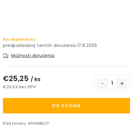
PRÍSLUŠENSTVO
KVETINÁČE
KVETINÁČE A OBALY NA RASTLINY
Na objednávku
17.8.2026
ZNAČKY
Možnosti doručenia
Obchodné podmienky
€25,25
/ ks
Podmienky ochrany osobných údajov
O nás
€20,53 bez DPH
Spôsoby platby
Informácie o doprave
Jednotková cena:
Kontakt / Právne údaje
DO KOŠÍKA
Kód tovaru:
4PHIGBU17