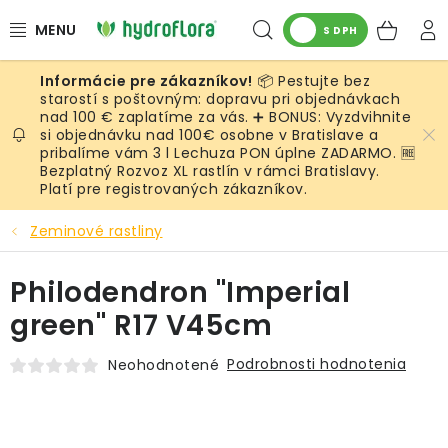
Prejsť
Hľadať
NÁK
na
S DPH
obsah
KOŠ
📦 Pestujte bez
RASTLINY
starostí s poštovným: dopravu pri objednávkach
nad 100 € zaplatíme za vás. ➕ BONUS: Vyzdvihnite
si objednávku nad 100€ osobne v Bratislave a
UMELÉ RASTLINY
pribalíme vám 3 l Lechuza PON úplne ZADARMO. 🆓
Bezplatný Rozvoz XL rastlín v rámci Bratislavy.
KVETINÁČE
Platí pre registrovaných zákazníkov.
Zeminové rastliny
SUBSTRÁTY A PRÍSLUŠENSTVO
Philodendron "Imperial
SERVIS INTERIÉROVEJ ZELENE
green" R17 V45cm
MACHY
Podrobnosti hodnotenia
Neohodnotené
ŽIVÉ STENY