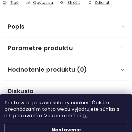
Tlač
Opýtať sa
Strážiť
Zdieľať
Popis
Parametre produktu
Hodnotenie produktu (0)
Diskusia
Tento web používa súbory cookies. Ďalším
prechádzaním tohto webu vyjadrujete súhlas s
ich používaním. Viac informácií
tu
.
Z
á
Nastavenie
Kategórie