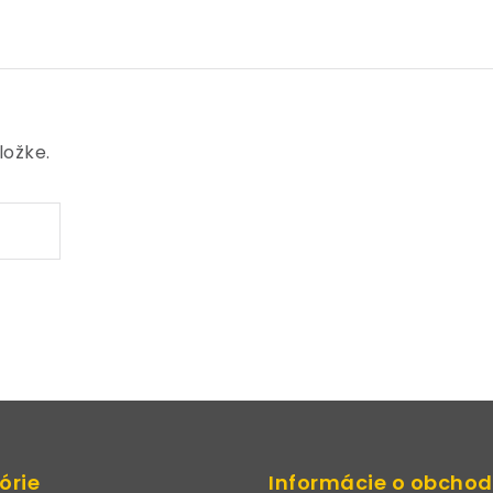
ložke.
órie
Informácie o obcho