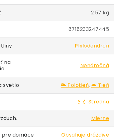
ť
2.57 kg
8718233247445
tliny
Philodendron
ť na
Nenáročná
ie
 svetlo
🌥️ Polotieň
,
☁️ Tieň
💧💧 Stredná
vzduch.
Mierne
 pre domáce
Obsahuje dráždivé