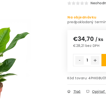
Neohodn
Na objednávku
€34,70
/ ks
€28,21 bez DPH
Jednotková cena
Kód tovaru:
4PHIGBU0
Tlač
Opýtať 