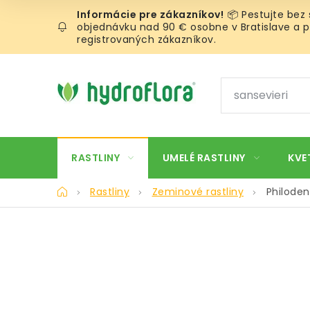
Prejsť
📦 Pestujte bez
na
objednávku nad 90 € osobne v Bratislave a pr
obsah
registrovaných zákazníkov.
RASTLINY
UMELÉ RASTLINY
KVE
Domov
Rastliny
Zeminové rastliny
Philoden