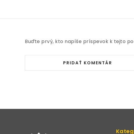
Buďte prvý, kto napíše príspevok k tejto po
PRIDAŤ KOMENTÁR
Z
á
Kateg