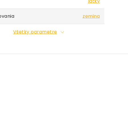
látky
ovania
zemina
Všetky parametre