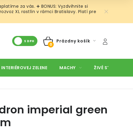
platíme za vás. ➕ BONUS: Vyzdvihnite si
oz XL rastlín v rámci Bratislavy. Platí pre
Prázdny košík
S DPH
NÁKUPNÝ
KOŠÍK
 INTERIÉROVEJ ZELENE
MACHY
ŽIVÉ STENY
O
dron imperial green
cm