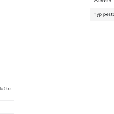
zvieratá
Typ pest
ložke.