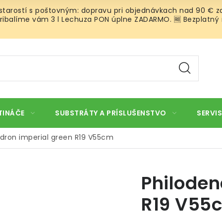
 starostí s poštovným: dopravu pri objednávkach nad 90 € za
ibalíme vám 3 l Lechuza PON úplne ZADARMO. 🆓 Bezplatný rozv
TINÁČE
SUBSTRÁTY A PRÍSLUŠENSTVO
SERVIS
dron imperial green R19 V55cm
Philoden
R19 V55