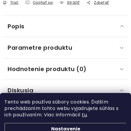
Tlač
Opýtať sa
Strážiť
Zdieľať
Popis
Parametre produktu
Hodnotenie produktu (0)
Diskusia
Tento web používa súbory cookies. Ďalším
prechádzaním tohto webu vyjadrujete súhlas s
ich používaním. Viac informácií
tu
.
Z
á
Nastavenie
Kategórie