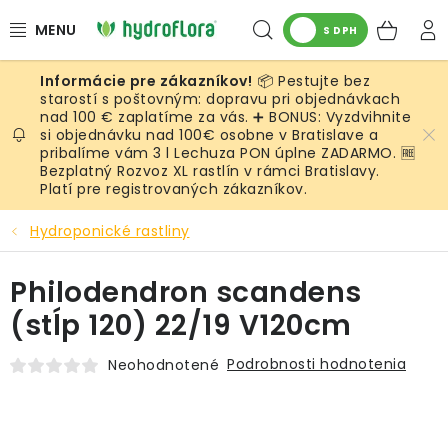
Prejsť
Hľadať
NÁK
na
S DPH
obsah
KOŠ
📦 Pestujte bez
RASTLINY
starostí s poštovným: dopravu pri objednávkach
nad 100 € zaplatíme za vás. ➕ BONUS: Vyzdvihnite
si objednávku nad 100€ osobne v Bratislave a
UMELÉ RASTLINY
pribalíme vám 3 l Lechuza PON úplne ZADARMO. 🆓
Bezplatný Rozvoz XL rastlín v rámci Bratislavy.
KVETINÁČE
Platí pre registrovaných zákazníkov.
Hydroponické rastliny
SUBSTRÁTY A PRÍSLUŠENSTVO
Philodendron scandens
SERVIS INTERIÉROVEJ ZELENE
(stĺp 120) 22/19 V120cm
MACHY
Podrobnosti hodnotenia
Neohodnotené
ŽIVÉ STENY