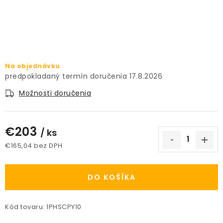
PRÍSLUŠENSTVO
KVETINÁČE
KVETINÁČE A OBALY NA RASTLINY
Na objednávku
17.8.2026
ZNAČKY
Možnosti doručenia
Obchodné podmienky
€203
/ ks
Podmienky ochrany osobných údajov
O nás
€165,04 bez DPH
Spôsoby platby
Informácie o doprave
Jednotková cena:
Kontakt / Právne údaje
DO KOŠÍKA
Kód tovaru:
1PHSCPY10