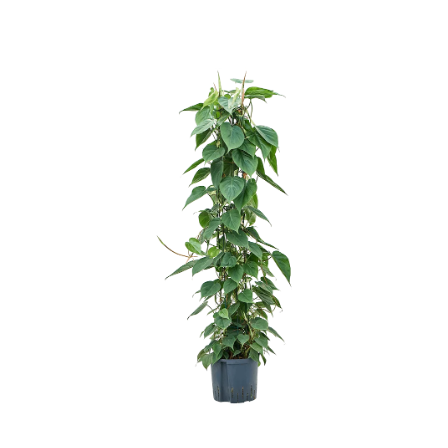
ODBORNÉ ČLÁNKY
MACHOVÉ STENY
INTERIÉROVÉ DEKORÁCIE
BLOG
NA OBJEDNÁVKU
AKCIA
NOVINKY
TEDE
SUBSTRÁTY A HNOJIVÁ